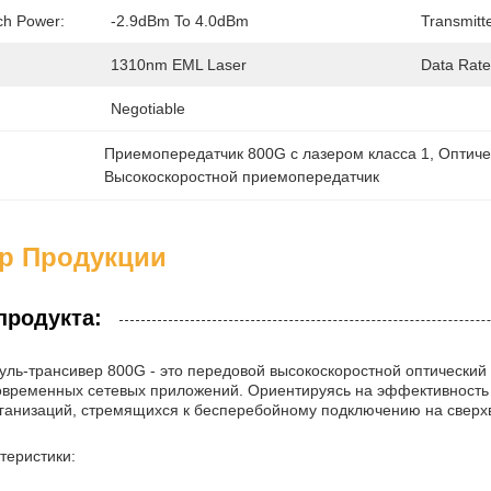
ch Power:
-2.9dBm To 4.0dBm
Transmitte
1310nm EML Laser
Data Rate
Negotiable
Приемопередатчик 800G с лазером класса 1
, 
Оптиче
Высокоскоростной приемопередатчик
ер Продукции
продукта:
уль-трансивер 800G - это передовой высокоскоростной оптический
овременных сетевых приложений. Ориентируясь на эффективность 
ганизаций, стремящихся к бесперебойному подключению на сверхв
теристики: