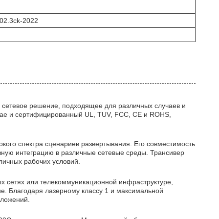
802.3ck-2022
 сетевое решение, подходящее для различных случаев и
тае и сертифицированный UL, TUV, FCC, CE и ROHS,
кого спектра сценариев развертывания. Его совместимость
вную интеграцию в различные сетевые среды. Трансивер
зличных рабочих условий.
ных сетях или телекоммуникационной инфраструктуре,
е. Благодаря лазерному классу 1 и максимальной
иложений.