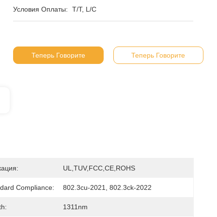
Условия Оплаты:
T/T, L/C
Теперь Говорите
Теперь Говорите
ация:
UL,TUV,FCC,CE,ROHS
dard Compliance:
802.3cu-2021, 802.3ck-2022
h:
1311nm