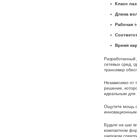
Класс лаз
Длина во
Рабочая 
Соответст
Время нар
Разработанный 
сетевых сред, г
трансивер обес
Независимо от т
решение, котор
идеальным для 
Ощутите мощь с
инновационным 
Будьте на шаг 
компактном фор
широком спектр