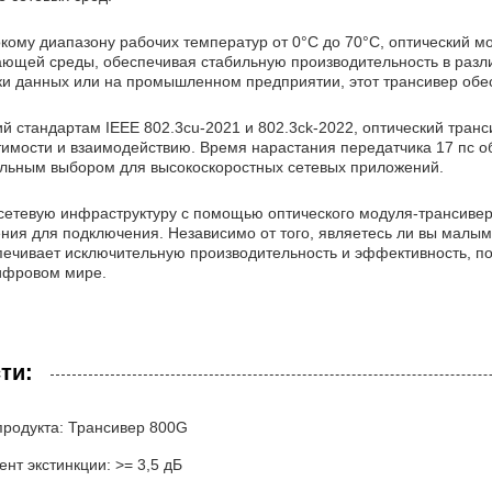
кому диапазону рабочих температур от 0°C до 70°C, оптический м
ющей среды, обеспечивая стабильную производительность в различ
ки данных или на промышленном предприятии, этот трансивер обе
й стандартам IEEE 802.3cu-2021 и 802.3ck-2022, оптический тран
тимости и взаимодействию. Время нарастания передатчика 17 пс 
альным выбором для высокоскоростных сетевых приложений.
сетевую инфраструктуру с помощью оптического модуля-трансивер
ния для подключения. Независимо от того, являетесь ли вы малым
печивает исключительную производительность и эффективность, п
фровом мире.
ти:
продукта: Трансивер 800G
нт экстинкции: >= 3,5 дБ