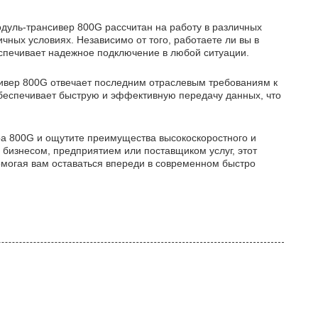
одуль-трансивер 800G рассчитан на работу в различных
ных условиях. Независимо от того, работаете ли вы в
спечивает надежное подключение в любой ситуации.
сивер 800G отвечает последним отраслевым требованиям к
обеспечивает быструю и эффективную передачу данных, что
а 800G и ощутите преимущества высокоскоростного и
 бизнесом, предприятием или поставщиком услуг, этот
омогая вам оставаться впереди в современном быстро