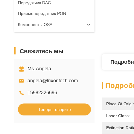
Передатчик DAC
Приемопередатчик PON
Компоненты OSA
Свяжитесь мы
Подробн
Ms. Angela
angela@trixontech.com
Подроб
15982326696
Place Of Origi
Теперь говорите
Laser Class:
Extinction Rati