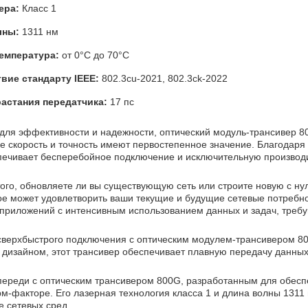
ера:
Класс 1
лны:
1311 нм
температура:
от 0°C до 70°C
вие стандарту IEEE:
802.3cu-2021, 802.3ck-2022
астания передатчика:
17 пс
для эффективности и надежности, оптический модуль-трансивер 8
де скорость и точность имеют первостепенное значение. Благодар
печивает бесперебойное подключение и исключительную производи
ого, обновляете ли вы существующую сеть или строите новую с нул
ое может удовлетворить ваши текущие и будущие сетевые потребно
приложений с интенсивным использованием данных и задач, треб
верхбыстрого подключения с оптическим модулем-трансивером 8
дизайном, этот трансивер обеспечивает плавную передачу данных
впереди с оптическим трансивером 800G, разработанным для обесп
м-факторе. Его лазерная технология класса 1 и длина волны 1311
е сетевых сред.