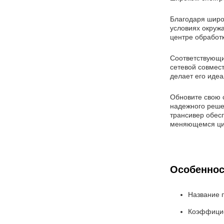
Благодаря широ
условиях окружа
центре обработ
Соответствующи
сетевой совмес
делает его иде
Обновите свою 
надежного реше
трансивер обес
меняющемся ци
Особеннос
Название 
Коэффицие