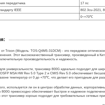
ния передатчика
17 пс
тандарту IEEE
802.3cu-2021, 
0~+70℃
я:
 от Trixon (Модель: TOS-Q4M5-31DCM) - это передовое оптическое
енения. Этот высококачественный трансивер, произведенный в Ки
сключительную производительность и надежность.
для универсальности, трансивер 800G идеально подходит для широ
 OSFP MSA HW Rev 5.0 Type 2 и CMIS Rev 5.0 обеспечивает бесшо
азоне температур от 0 до +70℃, что делает его пригодным для ра
ого, используется ли он в центрах обработки данных, корпоратив
on 800G превосходно обеспечивает быстрое и надежное подключени
м этот трансивер хорошо подходит для требовательных сетевых пр