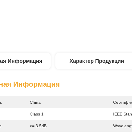
ая Информация
Характер Продукции
ная Информация
n:
China
Сертифик
Class 1
IEEE Stan
o:
>= 3.5dB
Wavelengt