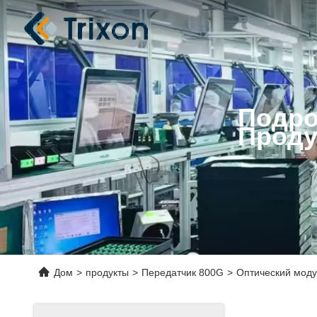
Подро
Проду
Дом
>
продукты
>
Передатчик 800G
>
Оптический моду