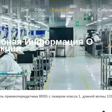
Дом
О Нас
Видео
Продукты
Событ
бная Информация О
кции
ль приемопередатчика 800G с лазером класса 1, длиной волны 131