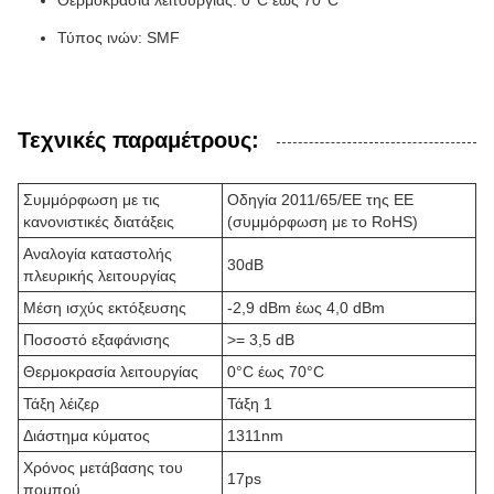
Θερμοκρασία λειτουργίας: 0°C έως 70°C
Τύπος ινών: SMF
Τεχνικές παραμέτρους:
Συμμόρφωση με τις
Οδηγία 2011/65/ΕΕ της ΕΕ
κανονιστικές διατάξεις
(συμμόρφωση με το RoHS)
Αναλογία καταστολής
30dB
πλευρικής λειτουργίας
Μέση ισχύς εκτόξευσης
-2,9 dBm έως 4,0 dBm
Ποσοστό εξαφάνισης
>= 3,5 dB
Θερμοκρασία λειτουργίας
0°C έως 70°C
Τάξη λέιζερ
Τάξη 1
Διάστημα κύματος
1311nm
Χρόνος μετάβασης του
17ps
πομπού