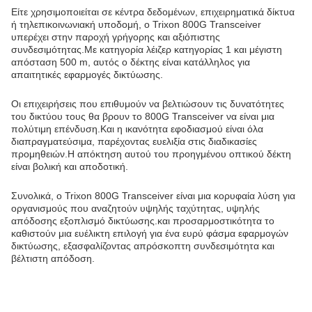
Είτε χρησιμοποιείται σε κέντρα δεδομένων, επιχειρηματικά δίκτυα
ή τηλεπικοινωνιακή υποδομή, ο Trixon 800G Transceiver
υπερέχει στην παροχή γρήγορης και αξιόπιστης
συνδεσιμότητας.Με κατηγορία λέιζερ κατηγορίας 1 και μέγιστη
απόσταση 500 m, αυτός ο δέκτης είναι κατάλληλος για
απαιτητικές εφαρμογές δικτύωσης.
Οι επιχειρήσεις που επιθυμούν να βελτιώσουν τις δυνατότητες
του δικτύου τους θα βρουν το 800G Transceiver να είναι μια
πολύτιμη επένδυση.Και η ικανότητα εφοδιασμού είναι όλα
διαπραγματεύσιμα, παρέχοντας ευελιξία στις διαδικασίες
προμηθειών.Η απόκτηση αυτού του προηγμένου οπτικού δέκτη
είναι βολική και αποδοτική.
Συνολικά, ο Trixon 800G Transceiver είναι μια κορυφαία λύση για
οργανισμούς που αναζητούν υψηλής ταχύτητας, υψηλής
απόδοσης εξοπλισμό δικτύωσης.και προσαρμοστικότητα το
καθιστούν μια ευέλικτη επιλογή για ένα ευρύ φάσμα εφαρμογών
δικτύωσης, εξασφαλίζοντας απρόσκοπτη συνδεσιμότητα και
βέλτιστη απόδοση.