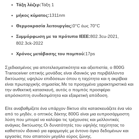
Τάξη λέιζερ:
Τάξη 1
μήκος κύματος:
1311nm
Θερμοκρασία λειτουργίας:
0°C έως 70°C
Συμμόρφωση με τα πρότυπα IEEE:
802.3cu-2021,
802.3ck-2022
Χρόνος μετάβασης του πομπού:
17ps
Σχεδιασμένος για αποτελεσματικότητα και αξιοπιστία, ο 800G
Transceiver οπτικής μονάδας είναι ιδανικός για περιβάλλοντα
δικτύωσης υψηλών επιδόσεων όπου η ταχύτητα και η ακρίβεια
είναι πρωταρχικής σημασίας.Με τα προηγμένα χαρακτηριστικά και
την ανθεκτική κατασκευή, αυτός ο πομπός προσφέρει
απρόσκοπτη συνδεσιμότητα και εξαιρετική απόδοση.
Είτε αναβαθμίζετε ένα υπάρχον δίκτυο είτε κατασκευάζετε ένα νέο
από το μηδέν, ο οπτικός δέκτης 800G είναι μια ευπροσάρμοστη
λύση που μπορεί να καλύψει τις τρέχουσες και μελλοντικές
ανάγκες δικτύωσης.Οι δυνατότητές του υψηλής ταχύτητας το
καθιστούν ιδανικό για εφαρμογές με έντονο όγκο δεδομένων και
εργασίες που απαιτούν μεγάλο εύρος ζώνης.