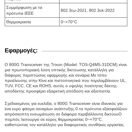
Συμμόρφωση με τα
802.3cu-2021, 802.3ck-2022
πρότυπα IEEE
Θερμοκρασία
0~+70°C
Εφαρμογές:
Ο 800G Transceiver της Trixon (Model: TOS-Q4M5-31DCM) είναι
μια πρωτοποριακή λύση οπτικής δικτύωσης κατάλληλη για
διάφορες περιπτώσεις εφαρμογής και σενάρια.Με τόπο
προέλευσης στην Κίνα και πιστοποιητικά που περιλαμβάνουν UL,
TUV, FCC, CE και ROHS, αυτός ο υψηλής ποιότητας δέκτης-
αποδέκτης προσφέρει εξαιρετική απόδοση και αξιοπιστία.
Σχεδιασμένος για ευελιξία, ο 800G Transceiver είναι ιδανικός για
ένα ευρύ φάσμα σεναρίων ανάπτυξης.0 τα πρότυπα εξασφαλίζουν
απρόσκοπτη ενσωμάτωση σε διάφορα περιβάλλοντα δικτύουΟ
πομπός λειτουργεί σε εύρος θερμοκρασίας 0~+70°C,
καθιστώντας τον κατάλληλο για διαφορετικές συνθήκες εργασίας.