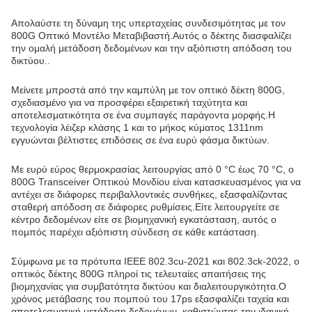
Απολαύστε τη δύναμη της υπερταχείας συνδεσιμότητας με τον
800G Οπτικό Μοντέλο Μεταβιβαστή.Αυτός ο δέκτης διασφαλίζει
την ομαλή μετάδοση δεδομένων και την αξιόπιστη απόδοση του
δικτύου..
Μείνετε μπροστά από την καμπύλη με τον οπτικό δέκτη 800G,
σχεδιασμένο για να προσφέρει εξαιρετική ταχύτητα και
αποτελεσματικότητα σε ένα συμπαγές παράγοντα μορφής.Η
τεχνολογία λέιζερ κλάσης 1 και το μήκος κύματος 1311nm
εγγυώνται βέλτιστες επιδόσεις σε ένα ευρύ φάσμα δικτύων.
Με ευρύ εύρος θερμοκρασίας λειτουργίας από 0 °C έως 70 °C, ο
800G Transceiver Οπτικού Μονδίου είναι κατασκευασμένος για να
αντέχει σε διάφορες περιβαλλοντικές συνθήκες, εξασφαλίζοντας
σταθερή απόδοση σε διάφορες ρυθμίσεις.Είτε λειτουργείτε σε
κέντρο δεδομένων είτε σε βιομηχανική εγκατάσταση, αυτός ο
πομπός παρέχει αξιόπιστη σύνδεση σε κάθε κατάσταση.
Σύμφωνα με τα πρότυπα IEEE 802.3cu-2021 και 802.3ck-2022, ο
οπτικός δέκτης 800G πληροί τις τελευταίες απαιτήσεις της
βιομηχανίας για συμβατότητα δικτύου και διαλειτουργικότητα.Ο
χρόνος μετάβασης του πομπού του 17ps εξασφαλίζει ταχεία και
αποτελεσματική μετάδοση δεδομένων, καθιστώντας την ιδανική