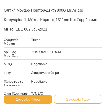
Οπτική Μονάδα Πομπού-Δεκτή 800G Με Λέιζερ
Κατηγορίας 1, Μήκος Κύματος 1311nm Και Συμμόρφωση
Με Το IEEE 802.3cu-2021
Ονομασία
Trixon
Μάρκας:
Αριθμός
TOS-Q4M5-31DCM
Μοντέλου:
Negotiable
MOQ:
Διαπραγματεύσιμα
Τιμή:
Πληροφορίες
Negotiable
Συσκευασίας:
T/T, L/C
Όροι Πληρωμής:
Συνομιλία Τώρα
Συνομιλία Τώρα