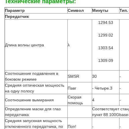
Технические параметры:
Параметр
Символ
Минуты
Тип.
Передатчик
1294.53
1299.02
Длина волны центра
λ
1303.54
1309.09
Соотношение подавления в
SMSR
30
-
боковом режиме
Средняя оптическая мощность
Павг
- Четыре.3
-
на одну полосу
Скорая
Соотношение вымирания
4
-
помощь
Определение маски для глаз
Соответствует стан
передатчика
пункт 88 100Gbase
Средняя запускная мощность
отключенного передатчика, по
Поп!
-
-