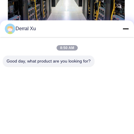
Derral Xu
8:50 AM
Бирки:
Good day, what product are you looking for?
Модуль Приемопередатчика QSFP
400 Граммов Ксфп
100G КСФП28
Быстрый контакт
Адрес