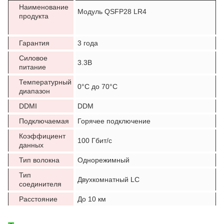
Наименование
Модуль QSFP28 LR4
продукта
Гарантия
3 года
Силовое
3.3В
питание
Температурный
0°C до 70°C
диапазон
DDMI
DDM
Подключаемая
Горячее подключение
Коэффициент
100 Гбит/с
данных
Тип волокна
Однорежимный
Тип
Двухкомнатный LC
соединителя
Расстояние
До 10 км