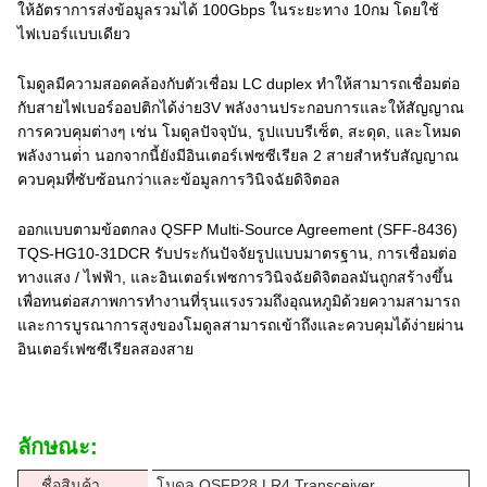
ให้อัตราการส่งข้อมูลรวมได้ 100Gbps ในระยะทาง 10กม โดยใช้
ไฟเบอร์แบบเดียว
โมดูลมีความสอดคล้องกับตัวเชื่อม LC duplex ทําให้สามารถเชื่อมต่อ
กับสายไฟเบอร์ออปติกได้ง่าย3V พลังงานประกอบการและให้สัญญาณ
การควบคุมต่างๆ เช่น โมดูลปัจจุบัน, รูปแบบรีเซ็ต, สะดุด, และโหมด
พลังงานต่ํา นอกจากนี้ยังมีอินเตอร์เฟซซีเรียล 2 สายสําหรับสัญญาณ
ควบคุมที่ซับซ้อนกว่าและข้อมูลการวินิจฉัยดิจิตอล
ออกแบบตามข้อตกลง QSFP Multi-Source Agreement (SFF-8436)
TQS-HG10-31DCR รับประกันปัจจัยรูปแบบมาตรฐาน, การเชื่อมต่อ
ทางแสง / ไฟฟ้า, และอินเตอร์เฟซการวินิจฉัยดิจิตอลมันถูกสร้างขึ้น
เพื่อทนต่อสภาพการทํางานที่รุนแรงรวมถึงอุณหภูมิด้วยความสามารถ
และการบูรณาการสูงของโมดูลสามารถเข้าถึงและควบคุมได้ง่ายผ่าน
อินเตอร์เฟซซีเรียลสองสาย
ลักษณะ:
ชื่อสินค้า
โมดูล QSFP28 LR4 Transceiver