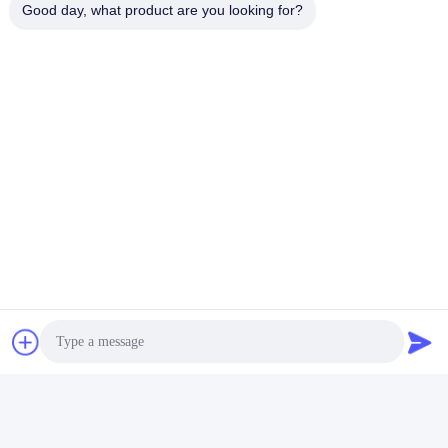
Good day, what product are you looking for?
แท็ก:
โมดูลรับส่งสัญญาณ QSFP
400 กรัม Qsfp
100G QSFP28
ติดต่อเร็ว
ที่อยู่
อาคาร 2# เลขที่ 1000 ถนนเทียนกง ซอยซินซิ่ง พื้นที่ใหม่เทียนฟู
จังหวัดเชียงใหม่ 610213 จีน
โทร
86-28-63025144-817
อีเมล