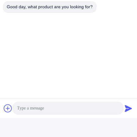
Good day, what product are you looking for?
Tag:
Modul Transceiver QSFP
400 G Qsfp
100G QSFP28