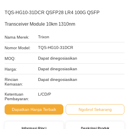
TQS-HG10-31DCR QSFP28 LR4 100G QSFP
Transceiver Module 10km 1310nm
Trixon
Nama Merek:
TQS-HG10-31DCR
Nomor Model:
Dapat dinegosiasikan
MOQ:
Dapat dinegosiasikan
Harga:
Rincian
Dapat dinegosiasikan
Kemasan:
Ketentuan
L/CD/P
Pembayaran:
Dapatkan Harga Terbaik
Ngobrol Sekarang
Informasi Rinci
Deskripsi Produk