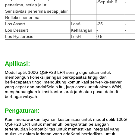
-Sepuluh.6
-
penerima, setiap jalur
Sensitivitas penerima setiap jalur
Refleksi penerima
-
-
Los Assert
LosA
-25
-
Los Dessert
Kehilangan
-
-
Los Hysteresis
LosH
0.5
-
Aplikasi:
Modul optik 100G QSFP28 LR4 sering digunakan untuk
membangun koneksi jaringan berkapasitas tinggi dan
berkecepatan tinggi.mendukung komunikasi server-ke-server
yang cepat dan andalSelain itu, juga cocok untuk akses WAN,
menghubungkan lokasi kantor jarak jauh atau pusat data di
berbagai wilayah.
Pengaturan:
Kami menawarkan layanan kustomisasi untuk modul optik 100G
QSFP28 LR4 untuk memenuhi persyaratan pelanggan
tertentu.dan kompatibilitas untuk memastikan integrasi yang
mulus ke dalam jaringan yang adaKami berdedikasi untuk