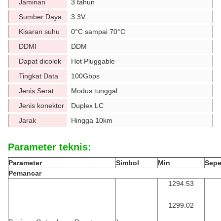
Jaminan
3 tahun
Sumber Daya
3.3V
Kisaran suhu
0°C sampai 70°C
DDMI
DDM
Dapat dicolok
Hot Pluggable
Tingkat Data
100Gbps
Jenis Serat
Modus tunggal
Jenis konektor
Duplex LC
Jarak
Hingga 10km
Parameter teknis:
Parameter
Simbol
Min
Seper
Pemancar
1294.53
1299.02