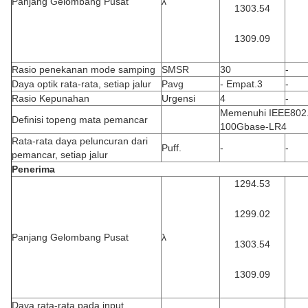
Panjang Gelombang Pusat
λ
1303.54
1309.09
Rasio penekanan mode samping
SMSR
30
-
Daya optik rata-rata, setiap jalur
Pavg
- Empat.3
-
Rasio Kepunahan
Urgensi
4
-
Memenuhi IEEE802.
Definisi topeng mata pemancar
100Gbase-LR4
Rata-rata daya peluncuran dari
Puff.
-
-
pemancar, setiap jalur
Penerima
1294.53
1299.02
Panjang Gelombang Pusat
λ
1303.54
1309.09
Daya rata-rata pada input