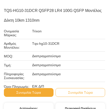
TQS-HG10-31DCR QSFP28 LR4 100G QSFP Μοντέλος
Δέκτη 10km 1310nm
Ονομασία
Trixon
Μάρκας:
Αριθμός
Tqs-hg10-31DCR
Μοντέλου:
Διαπραγματεύσιμα
MOQ:
Διαπραγματεύσιμα
Τιμή:
Πληροφορίες
Διαπραγματεύσιμα
Συσκευασίας:
Ε/Κ Δ/Π
Όροι Πληρωμής:
Συνομιλία Τώρα
Συνομιλία Τώρα
Λεπτομέρειες
Περιγραφή Προϊόντων