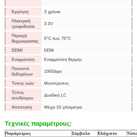
Εγγύηση
3 χρόνια
Ηλεκτρική
3.3V
τροφοδοσία
Περιοχή
0°C έως 70°C
θερμοκρασίας
DDMI
DDM
Εναρμόνιση
Εναρμόνιση θερμής
Ποσοστό
100Gbps
δεδομένων
Τύπος ινών
Μονότροπος
Τύπος
Δυαδική LC
συνδέσμου
Απόσταση
Μέχρι 10 χιλιόμετρα
Τεχνικές παραμέτρους:
Παράμετρος
Σύμβολο
Ελάχιστο
Τύπο