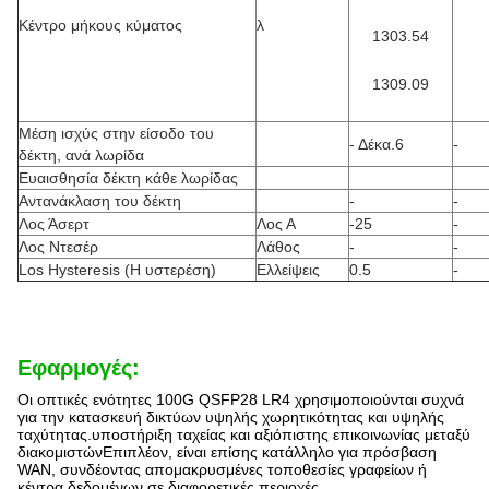
Κέντρο μήκους κύματος
λ
1303.54
1309.09
Μέση ισχύς στην είσοδο του
- Δέκα.6
-
δέκτη, ανά λωρίδα
Ευαισθησία δέκτη κάθε λωρίδας
Αντανάκλαση του δέκτη
-
-
Λος Άσερτ
Λος Α
-25
-
Λος Ντεσέρ
Λάθος
-
-
Los Hysteresis (Η υστερέση)
Ελλείψεις
0.5
-
Εφαρμογές:
Οι οπτικές ενότητες 100G QSFP28 LR4 χρησιμοποιούνται συχνά
για την κατασκευή δικτύων υψηλής χωρητικότητας και υψηλής
ταχύτητας.υποστήριξη ταχείας και αξιόπιστης επικοινωνίας μεταξύ
διακομιστώνΕπιπλέον, είναι επίσης κατάλληλο για πρόσβαση
WAN, συνδέοντας απομακρυσμένες τοποθεσίες γραφείων ή
κέντρα δεδομένων σε διαφορετικές περιοχές.