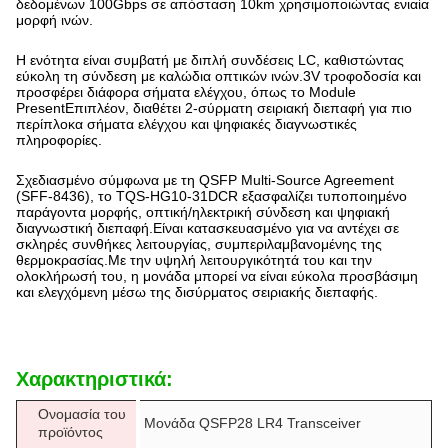
δεδομένων 100Gbps σε απόσταση 10km χρησιμοποιώντας ενιαία
μορφή ινών.
Η ενότητα είναι συμβατή με διπλή συνδέσεις LC, καθιστώντας
εύκολη τη σύνδεση με καλώδια οπτικών ινών.3V τροφοδοσία και
προσφέρει διάφορα σήματα ελέγχου, όπως το Module
PresentΕπιπλέον, διαθέτει 2-σύρματη σειριακή διεπαφή για πιο
περίπλοκα σήματα ελέγχου και ψηφιακές διαγνωστικές
πληροφορίες.
Σχεδιασμένο σύμφωνα με τη QSFP Multi-Source Agreement
(SFF-8436), το TQS-HG10-31DCR εξασφαλίζει τυποποιημένο
παράγοντα μορφής, οπτική/ηλεκτρική σύνδεση και ψηφιακή
διαγνωστική διεπαφή.Είναι κατασκευασμένο για να αντέχει σε
σκληρές συνθήκες λειτουργίας, συμπεριλαμβανομένης της
θερμοκρασίας.Με την υψηλή λειτουργικότητά του και την
ολοκλήρωσή του, η μονάδα μπορεί να είναι εύκολα προσβάσιμη
και ελεγχόμενη μέσω της δισύρματος σειριακής διεπαφής.
Χαρακτηριστικά:
Ονομασία του
Μονάδα QSFP28 LR4 Transceiver
προϊόντος