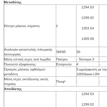
Μεταδότης
1294.53
1299.02
Κέντρο μήκους κύματος
λ
1303.54
1309.09
Αναλογία καταστολής πλευρικής
SMSR
30
-
λειτουργίας
Μέση οπτική ισχύς ανά λωρίδα
Παύγκο
- Τέσσερα.3
-
Ποσοστό εξαφάνισης
Επείγοντα
4
-
Ορισμός μάσκας οφθαλμού
Συμμόρφωση με την
μεταδότη
100Gbase-LR4
Μέση ισχύς εκτόξευσης εκτός
Πουφ!
-
-
πορείας
Αποδέκτης
1294.53
1299.02