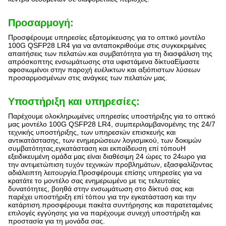
Προσαρμογή:
Προσφέρουμε υπηρεσίες εξατομίκευσης για το οπτικό μοντέλο
100G QSFP28 LR4 για να ανταποκριθούμε στις συγκεκριμένες
απαιτήσεις των πελατών.και συμβατότητα για τη διασφάλιση της
απρόσκοπτης ενσωμάτωσης στα υφιστάμενα δίκτυαΕίμαστε
αφοσιωμένοι στην παροχή ευέλικτων και αξιόπιστων λύσεων
προσαρμοσμένων στις ανάγκες των πελατών μας.
Υποστήριξη και υπηρεσίες:
Παρέχουμε ολοκληρωμένες υπηρεσίες υποστήριξης για το οπτικό
μας μοντέλο 100G QSFP28 LR4, συμπεριλαμβανομένης της 24/7
τεχνικής υποστήριξης, των υπηρεσιών επισκευής και
αντικατάστασης, των ενημερώσεων λογισμικού, των δοκιμών
συμβατότητας,εγκατάσταση και εκπαίδευση επί τόπουΗ
εξειδικευμένη ομάδα μας είναι διαθέσιμη 24 ώρες το 24ωρο για
την αντιμετώπιση τυχόν τεχνικών προβλημάτων, εξασφαλίζοντας
αδιάλειπτη λειτουργία.Προσφέρουμε επίσης υπηρεσίες για να
κρατάτε το μοντέλο σας ενημερωμένο με τις τελευταίες
δυνατότητες, βοηθά στην ενσωμάτωση στο δίκτυό σας και
παρέχει υποστήριξη επί τόπου για την εγκατάσταση και την
κατάρτιση.προσφέρουμε πακέτα συντήρησης και παρατεταμένες
επιλογές εγγύησης για να παρέχουμε συνεχή υποστήριξη και
προστασία για τη μονάδα σας.