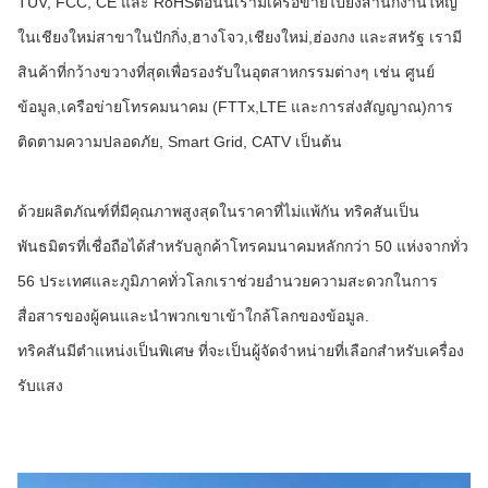
TUV, FCC, CE และ RoHSตอนนี้เรามีเครือข่ายไปยังสํานักงานใหญ่
ในเชียงใหม่สาขาในปักกิ่ง,ฮางโจว,เชียงใหม่,ฮ่องกง และสหรัฐ เรามี
สินค้าที่กว้างขวางที่สุดเพื่อรองรับในอุตสาหกรรมต่างๆ เช่น ศูนย์
ข้อมูล,เครือข่ายโทรคมนาคม (FTTx,LTE และการส่งสัญญาณ)การ
ติดตามความปลอดภัย, Smart Grid, CATV เป็นต้น
ด้วยผลิตภัณฑ์ที่มีคุณภาพสูงสุดในราคาที่ไม่แพ้กัน ทริคสันเป็น
พันธมิตรที่เชื่อถือได้สําหรับลูกค้าโทรคมนาคมหลักกว่า 50 แห่งจากทั่ว
56 ประเทศและภูมิภาคทั่วโลกเราช่วยอํานวยความสะดวกในการ
สื่อสารของผู้คนและนําพวกเขาเข้าใกล้โลกของข้อมูล.
ทริคสันมีตําแหน่งเป็นพิเศษ ที่จะเป็นผู้จัดจําหน่ายที่เลือกสําหรับเครื่อง
รับแสง