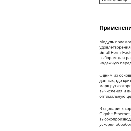
Применени
Модуль приемопе
удовлетворения
Small Form-Fact
выбором для ра
надежную перед
Одним из основ
данных, где кр
маршрутизаторо
вычисления и в
оптимальную це
В сценариях ко
Gigabit Etherne
высокопроизвод
ускоряя обработ