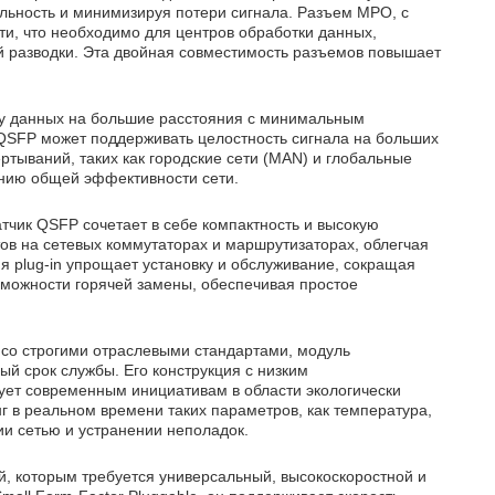
ьность и минимизируя потери сигнала. Разъем MPO, с
ти, что необходимо для центров обработки данных,
й разводки. Эта двойная совместимость разъемов повышает
у данных на большие расстояния с минимальным
 QSFP может поддерживать целостность сигнала на больших
тываний, таких как городские сети (MAN) и глобальные
ению общей эффективности сети.
атчик QSFP сочетает в себе компактность и высокую
ов на сетевых коммутаторах и маршрутизаторах, облегчая
я plug-in упрощает установку и обслуживание, сокращая
зможности горячей замены, обеспечивая простое
 со строгими отраслевыми стандартами, модуль
й срок службы. Его конструкция с низким
вует современным инициативам в области экологически
г в реальном времени таких параметров, как температура,
ии сетью и устранении неполадок.
, которым требуется универсальный, высокоскоростной и