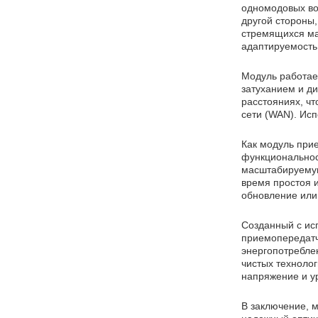
одномодовых во
другой стороны
стремящихся ма
адаптируемость
Модуль работае
затуханием и д
расстояниях, ч
сети (WAN). Ис
Как модуль прие
функциональнос
масштабируемую
время простоя 
обновление или
Созданный с ис
приемопередатч
энергопотребле
чистых техноло
напряжение и у
В заключение, 