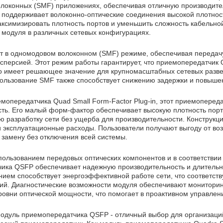
локонных (SMF) приложениях, обеспечивая отличную производител
, поддерживает волоконно-оптические соединения высокой плотнос
ксимизировать плотность портов и уменьшить сложность кабельно
 модуля в различных сетевых конфигурациях.
т в одномодовом волоконном (SMF) режиме, обеспечивая передач
исперсией. Этот режим работы гарантирует, что приемопередатчик
то имеет решающее значение для крупномасштабных сетевых развер
пользование SMF также способствует снижению задержки и повыш
мопередатчика Quad Small Form-Factor Plug-in, этот приемоперед
ть. Его малый форм-фактор обеспечивает высокую плотность порт
 разработку сети без ущерба для производительности. Конструкци
и эксплуатационные расходы. Пользователи получают выгоду от во
 замену без отключения всей системы.
пользованием передовых оптических компонентов и в соответствии
ика QSFP обеспечивает надежную производительность и длительны
нием способствует энергоэффективной работе сети, что соответст
гий. Диагностические возможности модуля обеспечивают мониторин
ровни оптической мощности, что помогает в проактивном управлен
модуль приемопередатчика QSFP - отличный выбор для организаций