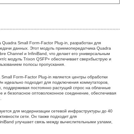
Quadra Small Form-Factor Plug-in, разработан для
редачи данных. Этот модуль приемопередатчика Quadra
bre Channel и InfiniBand, что делает его универсальным
ит/с модуль Trixon QSFP+ обеспечивает сверхбыструю и
льзованием полосы пропускания.
mall Form-Factor Plug-in является центры обработки
 Он идеально подходит для подключения коммутаторов,
х, поддерживая постоянно растущий спрос на облачные
е и безопасное оптоволоконное соединение, обеспечивая
.
зуется для модернизации сетевой инфраструктуры до 40
тивности сети. Он также подходит для
finiBand улучшает связь между вычислительными узлами,