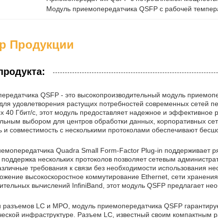
Модуль приемопередатчика QSFP с рабочей темпер
ер Продукции
продукта:
ередатчика QSFP - это высокопроизводительный модуль приемопер
для удовлетворения растущих потребностей современных сетей п
х 40 Гбит/с, этот модуль предоставляет надежное и эффективное 
альным выбором для центров обработки данных, корпоративных се
ь и совместимость с несколькими протоколами обеспечивают бесш
емопередатчика Quadra Small Form-Factor Plug-in поддерживает ря
та поддержка нескольких протоколов позволяет сетевым администра
зличные требования к связи без необходимости использования нес
ожение высокоскоростное коммутирование Ethernet, сети хранения
тельных вычислений InfiniBand, этот модуль QSFP предлагает нео
 разъемов LC и MPO, модуль приемопередатчика QSFP гарантируе
ческой инфраструктуре. Разъем LC, известный своим компактным р