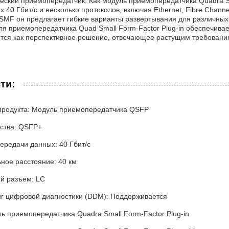
еский приемопередатчик. Как модуль приемопередатчика Quadra Sm
 40 Гбит/с и несколько протоколов, включая Ethernet, Fibre Chann
MF он предлагает гибкие варианты развертывания для различных с
ля приемопередатчика Quad Small Form-Factor Plug-in обеспечивае
тся как перспективное решение, отвечающее растущим требовани
ти:
продукта: Модуль приемопередатчика QSFP
йства: QSFP+
ередачи данных: 40 Гбит/с
ное расстояние: 40 км
й разъем: LC
г цифровой диагностики (DDM): Поддерживается
ь приемопередатчика Quadra Small Form-Factor Plug-in