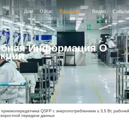
Дом
О Нас
Видео
Продукты
Событ
бная Информация О
кции
 приемопередатчика QSFP с энергопотреблением ≤ 3,5 Вт, рабоче
скоростной передачи данных