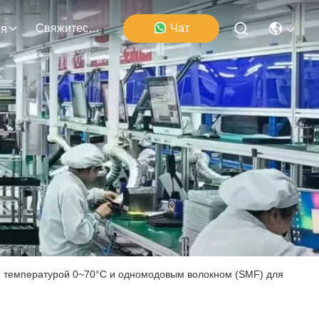
Свяжитесь Мы
Чат
ия
й температурой 0~70°C и одномодовым волокном (SMF) для