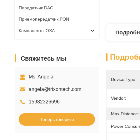
Передатчик DAC
Приемопередатчик PON
Компоненты OSA
Подробн
Подроб
Свяжитесь мы
Ms. Angela
Device Type:
angela@trixontech.com
Vendor:
15982326696
Max Distance:
Теперь говорите
Power Consum