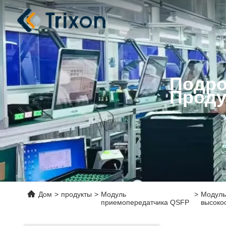
Подро
Проду
Дом
>
продукты
>
Модуль
>
Модуль
приемопередатчика QSFP
высоко