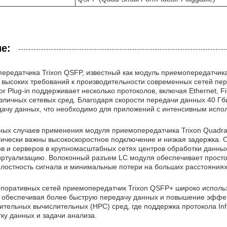
е:
редатчика Trixon QSFP, известный как модуль приемопередатчика 
 высоких требований к производительности современных сетей пе
or Plug-in поддерживает несколько протоколов, включая Ethernet, Fi
зличных сетевых сред. Благодаря скорости передачи данных 40 Гб
ачу данных, что необходимо для приложений с интенсивным испо
ных случаев применения модуля приемопередатчика Trixon Quadra S
итически важны высокоскоростное подключение и низкая задержка.
в и серверов в крупномасштабных сетях центров обработки данны
иртуализацию. Волоконный разъем LC модуля обеспечивает просто
лостность сигнала и минимальные потери на больших расстояниях
рпоративных сетей приемопередатчик Trixon QSFP+ широко исполь
t, обеспечивая более быструю передачу данных и повышение эффек
ительных вычислительных (HPC) сред, где поддержка протокола In
ку данных и задачи анализа.