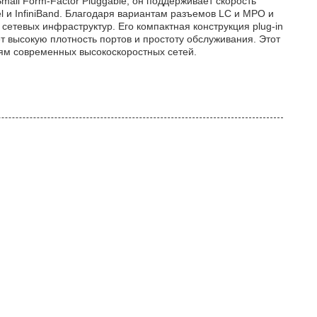
all Form-Factor Pluggable, он поддерживает скорость
el и InfiniBand. Благодаря вариантам разъемов LC и MPO и
етевых инфраструктур. Его компактная конструкция plug-in
т высокую плотность портов и простоту обслуживания. Этот
ям современных высокоскоростных сетей.