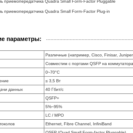
ль приемопередатчика Quadra Small Form-Factor Pluggable
ь приемопередатчика Quadra Small Form-Factor Plug-in
ие параметры:
Различные (например, Cisco, Finisar, Juniper
Совместим с портами QSFP на коммутатора
0~70°C
ение
≤ 3,5 Вт
дачи данных
40 Гбит/с
QSFP+
5%~95%
LC / MPO
токолов
Ethernet, Fibre Channel, InfiniBand
QSFP (Quad Small Form-factor Pluggable)