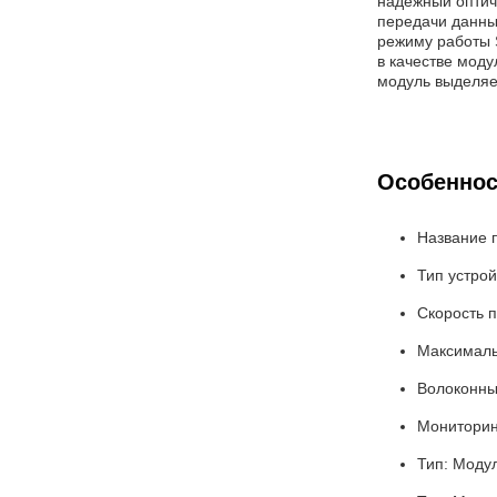
надежный оптич
передачи данных
режиму работы S
в качестве моду
модуль выделяе
Особеннос
Название 
Тип устро
Скорость п
Максималь
Волоконны
Мониторин
Тип: Модул