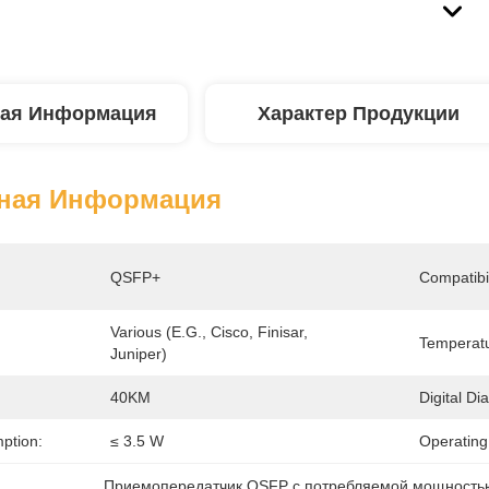
ая Информация
Характер Продукции
ная Информация
QSFP+
Compatibil
Various (e.g., Cisco, Finisar, 
Temperatu
Juniper)
40KM
Digital Di
ption:
≤ 3.5 W
Operatin
Приемопередатчик QSFP с потребляемой мощность