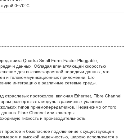
атурой 0~70°C
едатчика Quadra Small Form-Factor Pluggable,
ередачи данных. Обладая впечатляющей скоростью
решение для высокоскоростной передачи данных, что
тей и телекоммуникационных приложений. Его
овную интеграцию в различные сетевые среды.
д отраслевых протоколов, включая Ethernet, Fibre Channel
торам развертывать модуль в различных условиях,
кольких типов приемопередатчиков. Независимо от того,
 данных Fibre Channel или кластеры
бходимую гибкость и производительность.
т простое и безопасное подключение к существующей
азмером и высокой надежностью, широко используется в