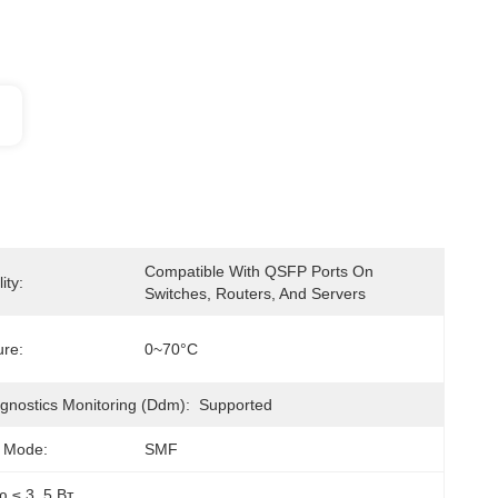
Compatible With QSFP Ports On 
ity:
Switches, Routers, And Servers
re:
0~70°C
agnostics Monitoring (Ddm):
Supported
g Mode:
SMF
ю ≤ 3
, 
5 Вт
, 