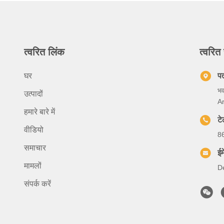
त्वरित लिंक
त्वरित 
घर
प
भ
उत्पादों
A
हमारे बारे में
ट
वीडियो
8
समाचार
ईम
मामलों
D
संपर्क करें