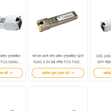
पर ट्रांससीवर
गर्म प्लग करने योग्य कॉपर ट्रांससीवर SFP
10G 100m 
 TCS-GEM1-
RJ45 3.3V हाई स्पीड TCS-TGD0-
SFP मॉड्
R
01DCR
G
ाप्त करें
सर्वोत्तम मूल्य प्राप्त करें
सर्वोत्