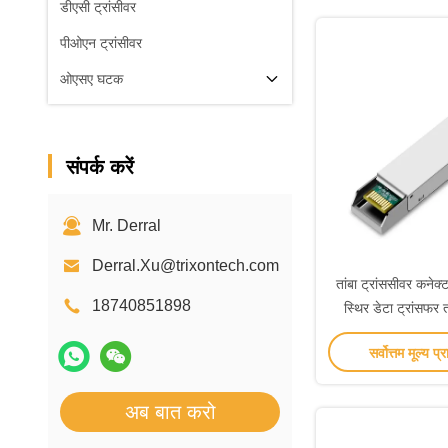
डीएसी ट्रांसीवर
पीओएन ट्रांसीवर
ओएसए घटक
संपर्क करें
Mr. Derral
Derral.Xu@trixontech.com
तांबा ट्रांससीवर कनेक्
18740851898
स्थिर डेटा ट्रांसफर 
100m तापमान रेंज
सर्वोत्तम मूल्य प्र
अब बात करो