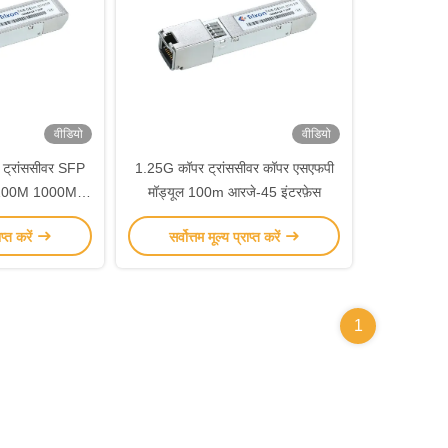
वीडियो
वीडियो
ट्रांससीवर SFP
1.25G कॉपर ट्रांससीवर कॉपर एसएफपी
100M 1000M
मॉड्यूल 100m आरजे-45 इंटरफ़ेस
-01NCR
ाप्त करें
सर्वोत्तम मूल्य प्राप्त करें
1