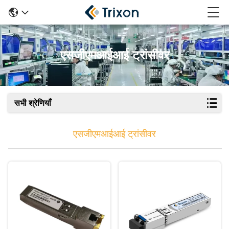
एसजीएमआईआई ट्रांसीवर
सभी श्रेणियाँ
एसजीएमआईआई ट्रांसीवर