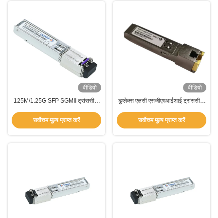
वीडियो
वीडियो
125M/1.25G SFP SGMII ट्रांससीवर
डुप्लेक्स एलसी एसजीएमआईआई ट्रांससीवर
1550nm-DFB 40 किमी दूरी
मॉड्यूल 10 किमी 1310 एनएम डीडीएमआई
टीएमएस-डीआर 10-31डीसीआर के साथ
सर्वोत्तम मूल्य प्राप्त करें
सर्वोत्तम मूल्य प्राप्त करें