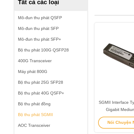
Tất cả các loại
Mô-đun thu phát QSFP
Mô-đun thu phát SFP
Mô-đun thu phát SFP+
Bộ thu phát 100G QSFP28
400G Transceiver
Máy phát 800G
Bộ thu phát 25G SFP28
Bộ thu phát 40G QSFP+
SGMII Interface T
Bộ thu phát đồng
Gigabit Medium
Bộ thu phát SGMII
Transceiver phù
Nói Chuyện N
SFP Specificatio
AOC Transceiver
truyền dữ