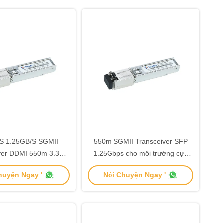
S 1.25GB/S SGMII
550m SGMII Transceiver SFP
ver DDMI 550m 3.3V
1.25Gbps cho môi trường cực
 Pluggable GR-468-
đoan
huyện Ngay '
Nói Chuyện Ngay '
CORE