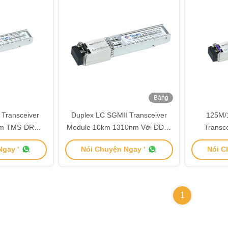
Băng
hình
 Transceiver
Duplex LC SGMII Transceiver
125M/
nm TMS-DRM5-
Module 10km 1310nm Với DDMI
Transc
R
TMS-DR10-31DCR
Kho
gay '
Nói Chuyện Ngay '
Nói C
1