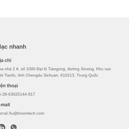
 lạc nhanh
ịa chỉ
òa nhà 2 #, số 1000 Đại lộ Tiangong, đường Xinxing, Khu vực
ới Tianfu, tỉnh Chengdu Sichuan, 610213, Trung Quốc
iện thoại
6-28-63025144-817
-mail
erral.Xu@trixontech.com