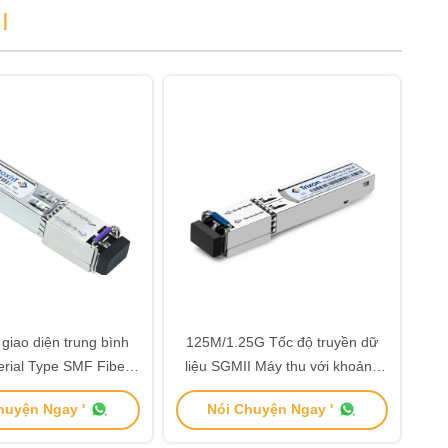
I
giao diện trung bình
125M/1.25G Tốc độ truyền dữ
erial Type SMF Fiber
liệu SGMII Máy thu với khoảng
iện kết nối LC Duplex
cách 40km và Laser 1550nm-
huyện Ngay '
Nói Chuyện Ngay '
DFB