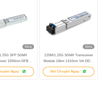
Băng
Băng
hình
hình
1.25G SFP SGMII
125M/1.25G SGMII Transceiver
eiver 1550nm-DFB
Module 10km 1310nm Với DDMI
ảng cách 40km
TMS-DR10-31DIR
huyện Ngay '
Nói Chuyện Ngay '