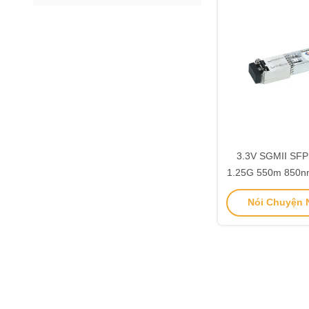
3.3V SGMII SFP
1.25G 550m 850
85DI
Nói Chuyện N