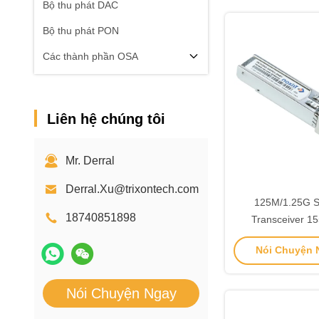
Bộ thu phát DAC
Bộ thu phát PON
Các thành phần OSA
Liên hệ chúng tôi
Mr. Derral
Derral.Xu@trixontech.com
125M/1.25G 
18740851898
Transceiver 
Khoảng cá
Nói Chuyện N
Nói Chuyện Ngay