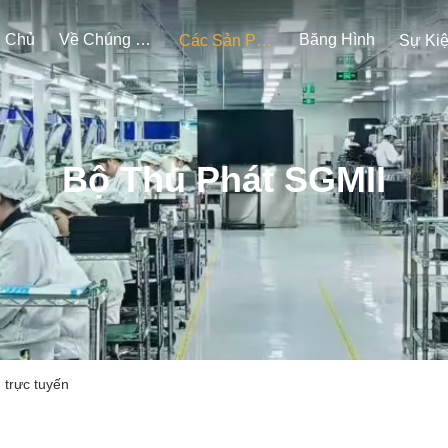
g Chủ
Về Chúng Tôi
Băng Hình
Các Sản Phẩm
Sự Ki
Bộ Thu Phát SGMII
 trực tuyến