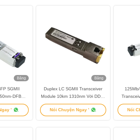
Băng
Băng
hình
hình
SFP SGMII
Duplex LC SGMII Transceiver
125Mb/
1550nm-DFB
Module 10km 1310nm Với DDMI
Transcei
ch 40km
TMS-DR10-31DCR
TTL Hot
gay '
Nói Chuyện Ngay '
Nói C