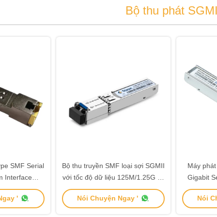
Bộ thu phát SGMI
ype SMF Serial
Bộ thu truyền SMF loại sợi SGMII
Máy phát 
 Interface
với tốc độ dữ liệu 125M/1.25G và
Gigabit S
 hợp với MSA
laser 1550nm-DFB
với giao d
gay '
Nói Chuyện Ngay '
Nói C
n SFF-8472 để
 liệu