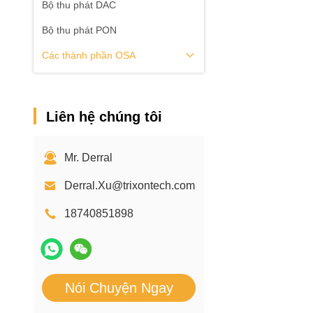
Bộ thu phát DAC
Bộ thu phát PON
Các thành phần OSA
Liên hệ chúng tôi
Mr. Derral
Derral.Xu@trixontech.com
18740851898
Nói Chuyện Ngay