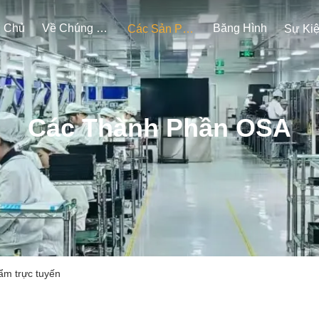
g Chủ
Về Chúng Tôi
Băng Hình
Các Sản Phẩm
Sự Ki
Các Thành Phần OSA
ẩm trực tuyến