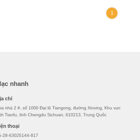
1
 lạc nhanh
ịa chỉ
òa nhà 2 #, số 1000 Đại lộ Tiangong, đường Xinxing, Khu vực
ới Tianfu, tỉnh Chengdu Sichuan, 610213, Trung Quốc
iện thoại
6-28-63025144-817