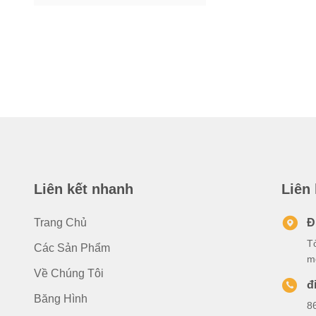
Liên kết nhanh
Liên
Trang Chủ
Đ
T
Các Sản Phẩm
m
Về Chúng Tôi
đ
Băng Hình
8