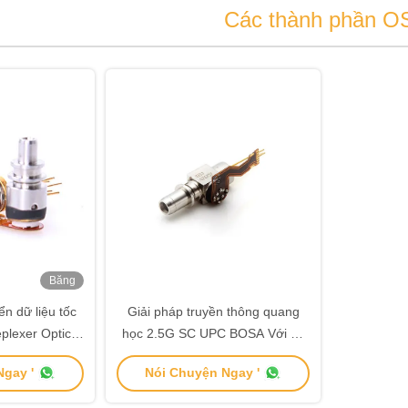
Các thành phần O
Băng
hình
n dữ liệu tốc
Giải pháp truyền thông quang
plexer Optical
học 2.5G SC UPC BOSA Với độ
àm việc 0-85C
nhạy FPC -25dBm
gay '
Nói Chuyện Ngay '