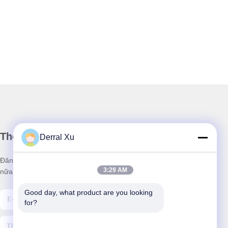
Thông tin của chúng tôi
Derral Xu
Đăng ký bản tin của chúng tôi để được giảm giá và nhiều hơn
3:29 AM
nữa.
Good day, what product are you looking 
for?