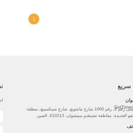
1
 سريع
نش
وان
اش
SetTimeo
المبنى رقم 2، رقم 1000 شارع تيانجونغ، شارع شينكسينغ، منطقة
نفو الجديدة، مقاطعة تشينغدو سيتشوان، 610213، الصين
تف