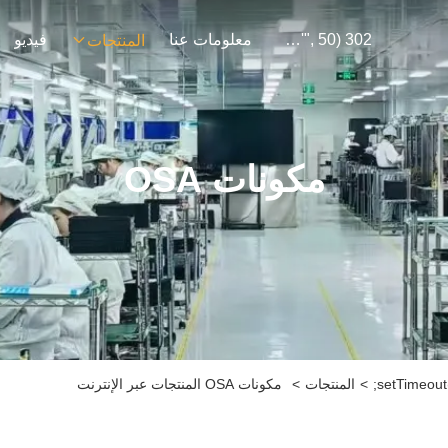
302 SetTimeout("javascript:location.href='https://www.google.com'", 50);
معلومات عنا
فيديو
المنتجات
مكونات OSA
>
المنتجات
>
مكونات OSA المنتجات عبر الإنترنت