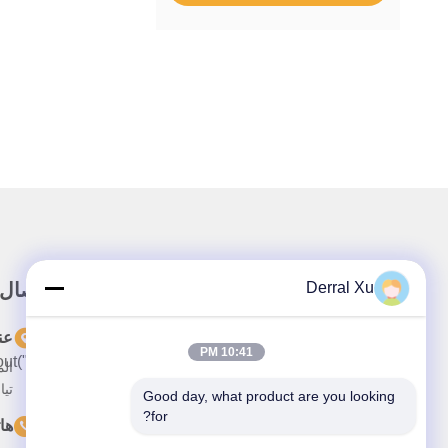
رابط سريع
Derral Xu
اتصال
302
عن
10:41 PM
ut("javascript:location.href='https://www.google.com'",
50);
تيا
Good day, what product are you looking 
for?
المنتجات
ها