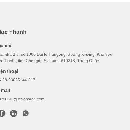
 lạc nhanh
ịa chỉ
òa nhà 2 #, số 1000 Đại lộ Tiangong, đường Xinxing, Khu vực
ới Tianfu, tỉnh Chengdu Sichuan, 610213, Trung Quốc
iện thoại
6-28-63025144-817
-mail
erral.Xu@trixontech.com