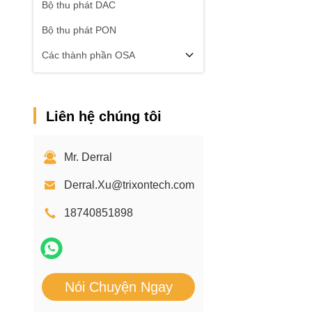
Bộ thu phát DAC
Bộ thu phát PON
Các thành phần OSA
Liên hệ chúng tôi
Mr. Derral
Derral.Xu@trixontech.com
18740851898
Nói Chuyện Ngay