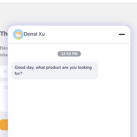
Thông tin của chúng tôi
Derral Xu
Đăng ký bản tin của chúng tôi để được giảm giá và nhiều hơn
12:52 PM
nữa.
Good day, what product are you looking 
for?
Gửi Email