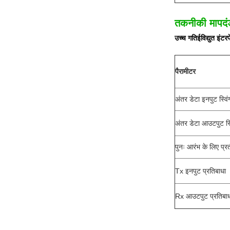
तकनीकी मापदं
उच्च गति
ई
विद्युत
इंटर
पैरामीटर
अंतर डेटा इनपुट स्विं
अंतर डेटा आउटपुट स्व
पुनः आरंभ के लिए प्र
Tx इनपुट प्रतिबाधा
Rx आउटपुट प्रतिबा