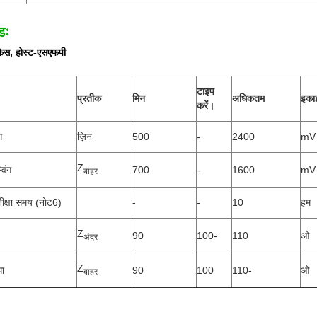
डः
फेस, होस्ट-एसएफपी
टाइप
प्रतीक
मिन
अधिकतम
इका
करें।
ग
ज़िन
500
-
2400
mV
Z
िंग
700
-
1600
mV
बाहर
तीक्षा समय (नोट6)
-
-
10
हम
Z
90
100-
110
ओ
अंदर
Z
धा
90
100
110-
ओ
बाहर