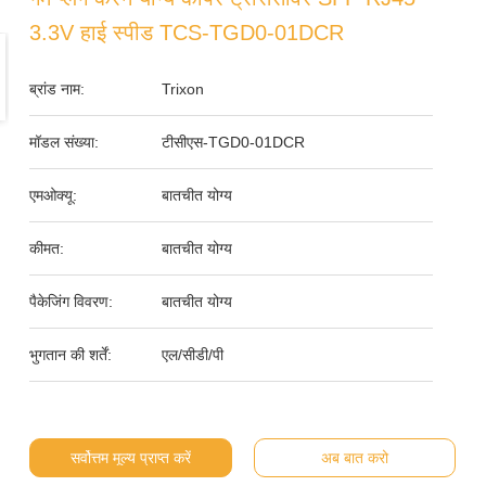
3.3V हाई स्पीड TCS-TGD0-01DCR
ब्रांड नाम:
Trixon
मॉडल संख्या:
टीसीएस-TGD0-01DCR
एमओक्यू:
बातचीत योग्य
कीमत:
बातचीत योग्य
पैकेजिंग विवरण:
बातचीत योग्य
भुगतान की शर्तें:
एल/सीडी/पी
सर्वोत्तम मूल्य प्राप्त करें
अब बात करो