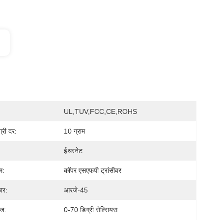
UL,TUV,FCC,CE,ROHS
्री दर:
10 ग्राम
ईथरनेट
म:
कॉपर एसएफपी ट्रांसीवर
ार:
आरजे-45
ंज:
0-70 डिग्री सेल्सियस