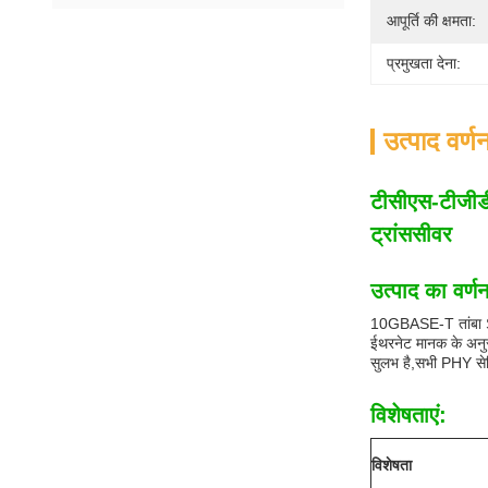
आपूर्ति की क्षमता:
प्रमुखता देना:
उत्पाद वर्ण
टीसीएस-टीजीडी
ट्रांससीवर
उत्पाद का वर्ण
10GBASE-T तांबा SFP 
ईथरनेट मानक के अनुर
सुलभ है,सभी PHY सेटिं
विशेषताएं:
विशेषता