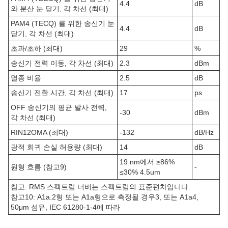
4.4
dB
와 분산 눈 닫기, 각 차선 (최대)
PAM4 (TECQ) 를 위한 송신기 눈
4.4
dB
닫기, 각 차선 (최대)
초과/초하 (최대)
29
%
송신기 전력 이동, 각 차선 (최대)
2.3
dBm
멸종 비율
2.5
dB
송신기 전환 시간, 각 차선 (최대)
17
ps
OFF 송신기의 평균 발사 전력,
-30
dBm
각 차선 (최대)
RIN12OMA (최대)
-132
dB/Hz
광적 회귀 손실 허용량 (최대)
14
dB
19 nm에서 ≥86%
원형 흐름 (참고9)
-
≤30% 4.5um
참고: RMS 스펙트럼 너비는 스펙트럼의 표준편차입니다.
참고10: A1a.2형 또는 A1a형으로 측정될 경우3, 또는 A1a4,
50μm 섬유, IEC 61280-1-4에 따라