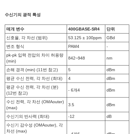
수신기의 광적 특성
매개 변수
400GBASE-SR4
단위
신호율, 각 차선 (범위)
53.125 ± 100ppm
GBd
변조 형식
PAM4
-
pk-pk 입력 전압의 차이 허용량
842~948
nm
(min)
손해 경격 (min) (11번 참고)
5
dBm
평균 수신 전력, 각 차선 (최대)
4
dBm
평균 수신 전력, 각 차선 (분)
- 6개4
dBm
(12번 참고)
수신 전력, 각 차선 (OMAouter)
3.5
dBm
(max)
수신기의 반사력 (최대)
-12
dB
수신기 감수성 (OMAouter), 각
차선 (max)