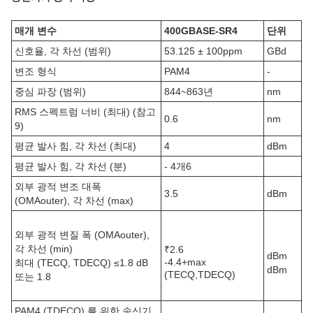
매개 변수
400GBASE-SR4
단위
신호율, 각 차선 (범위)
53.125 ± 100ppm
GBd
변조 형식
PAM4
-
중심 파장 (범위)
844~863년
nm
RMS 스펙트럼 너비 (최대) (참고
0.6
nm
9)
평균 발사 힘, 각 차선 (최대)
4
dBm
평균 발사 힘, 각 차선 (분)
- 4개6
외부 광적 변조 대폭
3.5
dBm
(OMAouter), 각 차선 (max)
외부 광적 변질 폭 (OMAouter),
각 차선 (min)
₹2.6
dBm
-4.4+max
최대 (TECQ, TDECQ) ≤1.8 dB
dBm
(TECQ,TDECQ)
또는 1.8
PAM4 (TDECQ) 를 위한 송신기