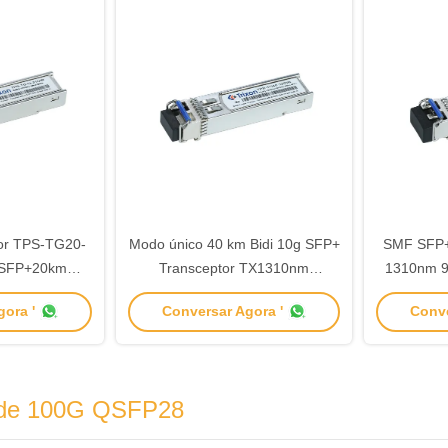
tor TPS-TG20-
Modo único 40 km Bidi 10g SFP+
SMF SFP+
 SFP+20km
Transceptor TX1310nm
1310nm 9
-DFB
RX1270nm
com MSA
ora '
Conversar Agora '
Conve
r de 100G QSFP28