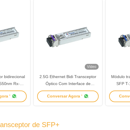
Vídeo
r bidirecional
2.5G Ethernet Bidi Transceptor
Módulo tra
1550nm Rx-
Óptico Com Interface de
SFP T
nm
Conector LC Único 20km
Di
ora '
Conversar Agora '
Conve
ransceptor de SFP+