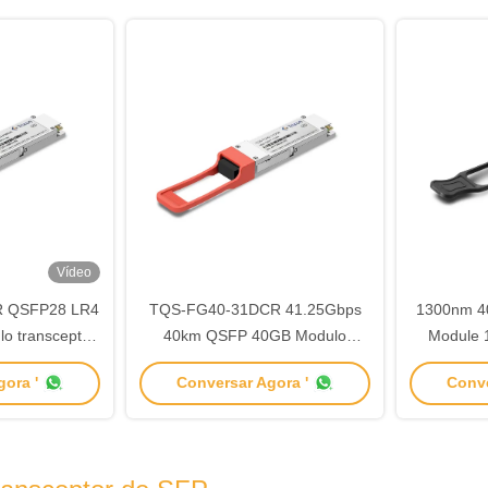
Vídeo
 QSFP28 LR4
TQS-FG40-31DCR 41.25Gbps
1300nm 4
o transceptor
40km QSFP 40GB Modulo
Module 
10nm
Transceptor Transferência de
F
ora '
Conversar Agora '
Conve
Dados de Alta Velocidade