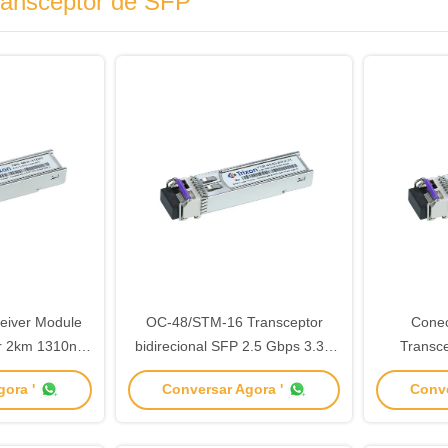
ransceptor de SFP
eiver Module
OC-48/STM-16 Transceptor
Conec
r 2km 1310nm
bidirecional SFP 2.5 Gbps 3.3V
Transc
ial
40km 1550nm/1310nm
15kmTx-15
ora '
Conversar Agora '
Conve