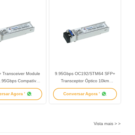
 Transceiver Module
9.95Gbps OC192/STM64 SFP+
.95Gbps Compatível
Transceptor Óptico 10km
 SFP Specification
1310nm-DFB Com CDR
rsar Agora '
Conversar Agora '
Vista mais > >