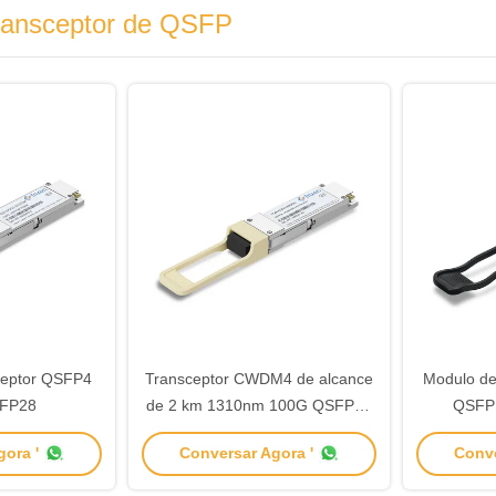
ransceptor de QSFP
ceptor QSFP4
Transceptor CWDM4 de alcance
Modulo de
FP28
de 2 km 1310nm 100G QSFP28
QSFP
para aplicações de longa
100GBASE
ora '
Conversar Agora '
Conve
distância