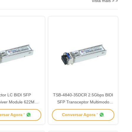
Vista mais > >
tor LC BIDI SFP
TSB-4840-35DCR 2.5Gbps BIDI
eiver Module 622M
SFP Transceptor Multimodo
50nm Rate de dados
1310nm/1550nm 40km
rsar Agora '
Conversar Agora '
Rx-1310nm