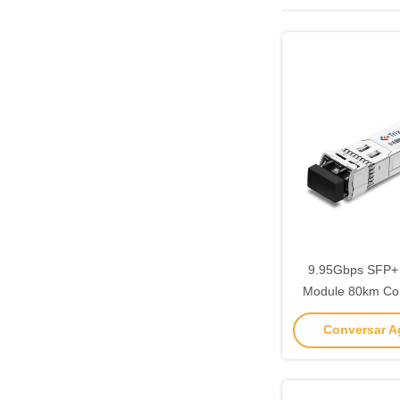
9.95Gbps SFP+ 
Module 80km Co
Connector I
Conversar Ag