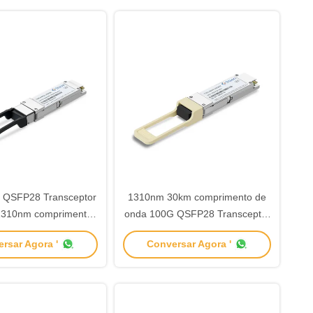
 QSFP28 Transceptor
1310nm 30km comprimento de
310nm comprimento
onda 100G QSFP28 Transceptor
a TQR-HG02-31DCR
100gbase ER4 Lite
rsar Agora '
Conversar Agora '