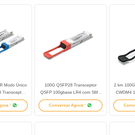
 Modo Único
100G QSFP28 Transceptor
2 km 100G
 Transceptor
QSFP 100gbase LR4 com SMF
CWDM4 1
P 850nm
1310nm TQT-HG10-31DCR
de ond
ora '
Conversar Agora '
Conve