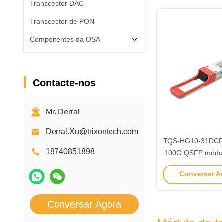
Transceptor DAC
Transceptor de PON
Componentes da OSA
Contacte-nos
Mr. Derral
Derral.Xu@trixontech.com
TQS-HG10-31DCR
18740851898
100G QSFP módul
10km 13
Conversar Ag
Conversar Agora