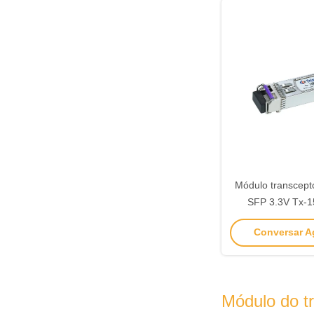
Módulo transcepto
SFP 3.3V Tx-
1310
Conversar Ag
Módulo do t