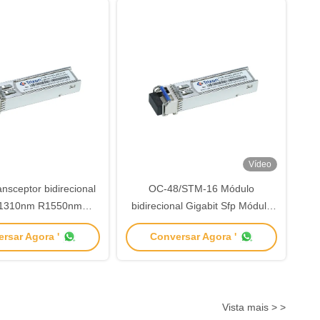
Vídeo
nsceptor bidirecional
OC-48/STM-16 Módulo
-1310nm R1550nm
bidirecional Gigabit Sfp Módulo
stância 40km
transceptor de fibra óptica
rsar Agora '
Conversar Agora '
Vista mais > >