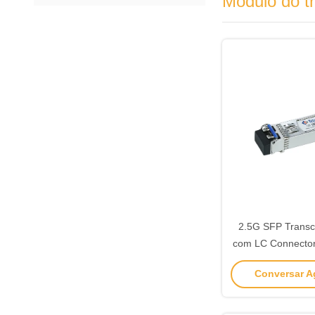
Módulo do t
2.5G SFP Transc
com LC Connecto
Industr
Conversar Ag