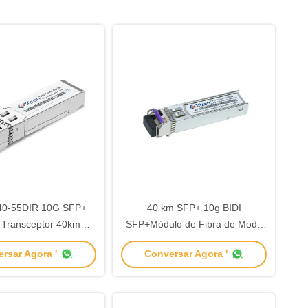
0-55DIR 10G SFP+
40 km SFP+ 10g BIDI
 Transceptor 40km
SFP+Módulo de Fibra de Modo
550nm-EML
Único 10gbe LC
rsar Agora '
Conversar Agora '