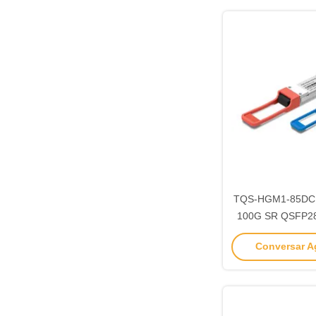
TQS-HGM1-85DCR
100G SR QSFP28
Módulo SF
Conversar Ag