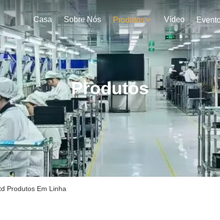
Casa
Sobre Nós
Vídeo
Produtos
Event
Produtos
td Produtos Em Linha