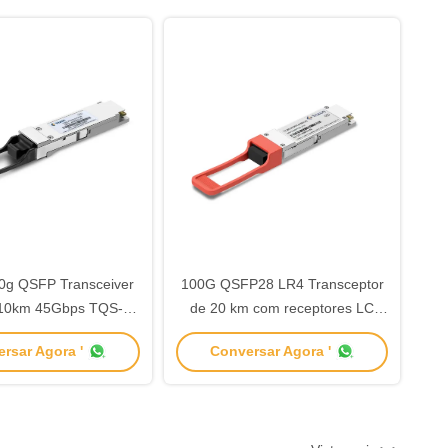
0g QSFP Transceiver
100G QSFP28 LR4 Transceptor
10km 45Gbps TQS-
de 20 km com receptores LC
G10-30DCR
duplex 1310nm TQS-HG20-
rsar Agora '
Conversar Agora '
31DCR