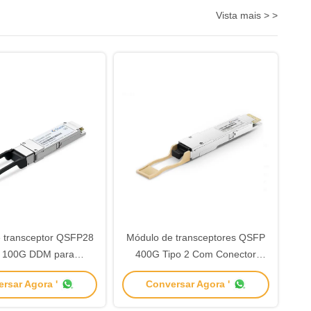
Vista mais > >
 transceptor QSFP28
Módulo de transceptores QSFP
 100G DDM para
400G Tipo 2 Com Conector
 ER4 100G Ethernet
MPO-12
rsar Agora '
Conversar Agora '