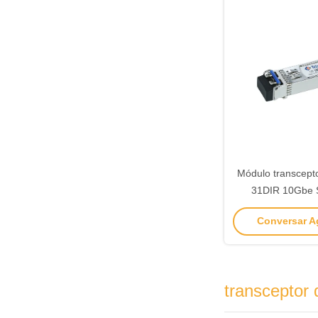
Módulo transcep
31DIR 10Gbe
1310nm
Conversar Ag
transcepto