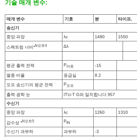
기술 매개 변수:
매개 변수
기호
분
타이프.
송신기
중앙 파장
λc
1480
1550
N
오트
4
∆λ
스펙트럼 너비*
P
평균 출력 전력
-15
아웃
멸종 비율
응급실
8.2
P
오프 송신기의 평균 전력
오프
출력 광학 눈
ITU-T G와 일치합니다.957
수신기
중앙 파장
λc
1260
1310
P
N
오트
5
감수성 *
IN
수신기 과부하
과부하
-3