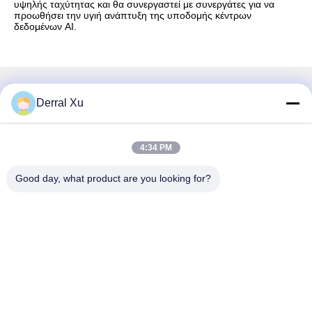
υψηλής ταχύτητας και θα συνεργαστεί με συνεργάτες για να
προωθήσει την υγιή ανάπτυξη της υποδομής κέντρων
δεδομένων AI.
Γρήγορη επικοινωνία
Derral Xu
Διεύθυνση
4:34 PM
Κτίριο 2#, αριθ. 1000 Λεωφόρος Tiangong, οδός Xinxing,
Νέα περιοχή Tianfu, επαρχία Chengdu Sichuan, 610213,
Good day, what product are you looking for?
Κίνα
Τηλ.
86-28-63025144-817
Ηλεκτρονικό
Derral.Xu@trixontech.com