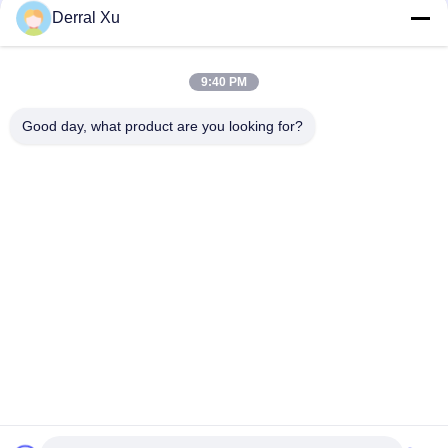
Derral Xu
ติดต่อเร็ว
9:40 PM
Good day, what product are you looking for?
ที่อยู่
อาคาร 2# เลขที่ 1000 ถนนเทียนกง ซอยซินซิ่ง พื้นที่ใหม่เทียนฟู
จังหวัดเชียงใหม่ 610213 จีน
โทร
86-28-63025144-817
อีเมล
Derral.Xu@trixontech.com
นโยบายความเป็นส่วนตัว
|
แผนผังเว็บไซต์
| จีนคุณภาพดี โมดูลรับ
ส่งสัญญาณ QSFP ผู้จัดหา. ลิขสิทธิ์ © 2023-2026 Sichuan Trixon