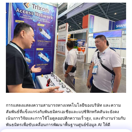
การแสดงแสดงความสามารถทางเทคโนโลยีของบริษัท และความ
สัมพันธ์ที่แข็งแกร่งกับพันธมิตรเอเชียและแปซิฟิกทริคสันจะยังคง
เน้นการวิจัยและการใช้โมดูลออปติกความเร็วสูง, และทํางานร่วมกับ
พันธมิตรเพื่อขับเคลื่อนการพัฒนาพื้นฐานศูนย์ข้อมูล AI ให้ดี