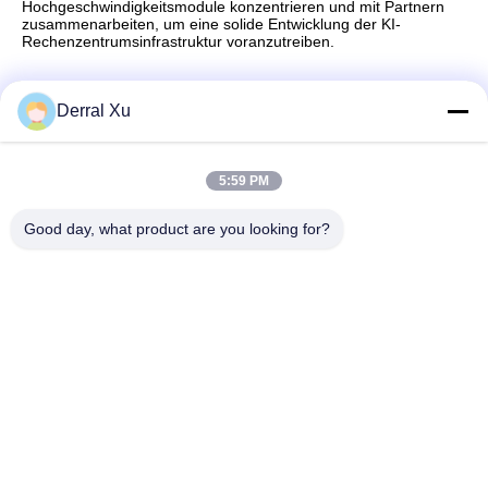
Hochgeschwindigkeitsmodule konzentrieren und mit Partnern
zusammenarbeiten, um eine solide Entwicklung der KI-
Rechenzentrumsinfrastruktur voranzutreiben.
Derral Xu
Schnelle Kontaktaufnahme
5:59 PM
Adresse
Good day, what product are you looking for?
Gebäude 2 #, Nr. 1000 Tiangong Avenue, Xinxing Street,
Tianfu New Area, Provinz Chengdu Sichuan, 610213, China
Telefon
86-28-63025144-817
E-Mail-Adresse
Derral.Xu@trixontech.com