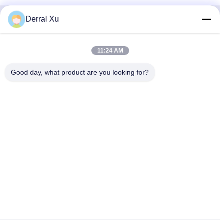
Derral Xu
Contactez rapidement
11:24 AM
Adresse
Édifice n° 2, n° 1000 avenue Tiangong, rue Xinxing, nouvelle
Good day, what product are you looking for?
zone de Tianfu, province du Sichuan à Chengdu, 610213,
Chine
Téléphone
86-28-63025144-817
E-mail
Derral.Xu@trixontech.com
politique de confidentialité
|
Plan du site
| Bonne qualité de la
Chine Module d'émetteur-récepteur de QSFP Fournisseur. © de