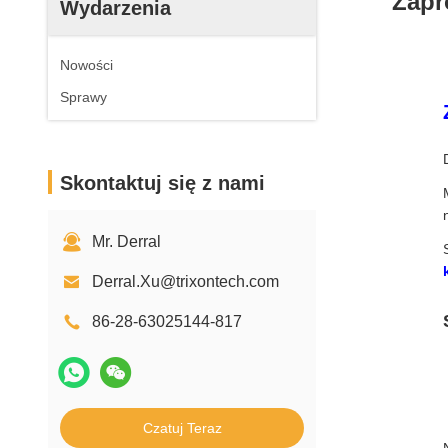
Zapr
Wydarzenia
Nowości
Sprawy
Skontaktuj się z nami
Mr. Derral
Derral.Xu@trixontech.com
86-28-63025144-817
Czatuj Teraz