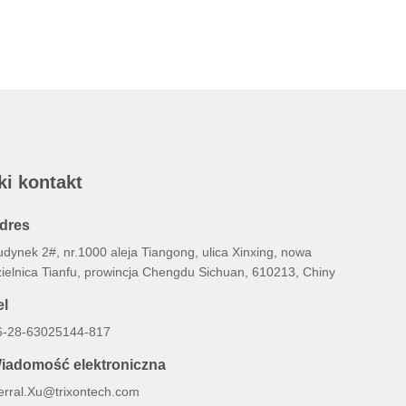
ki kontakt
dres
dynek 2#, nr.1000 aleja Tiangong, ulica Xinxing, nowa
zielnica Tianfu, prowincja Chengdu Sichuan, 610213, Chiny
el
6-28-63025144-817
iadomość elektroniczna
erral.Xu@trixontech.com