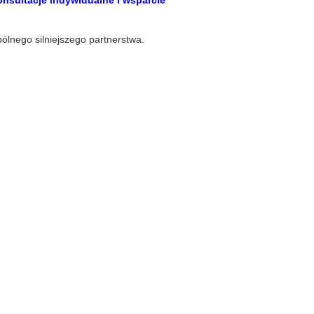
onsultacje indywidualne i wsparcie
ólnego silniejszego partnerstwa.