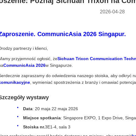
oszenie: Poznaj Sichuan Trixon na Co
2026-04-28
Zaproszenie. CommunicAsia 2026 Singapur.
Drodzy partnerzy i klienci,
Mamy przyjemność ogłosić, że
Sichuan Trixon Communication Techno
na
CommunicAsia 2026
w Singapurze.
Serdecznie zapraszamy do odwiedzenia naszego stoiska, aby odkryć n
komunikacyjne
, wymieniać spostrzeżenia z branży i omawiać potencja
Szczegóły wystawy
Data
: 20 maja 22 maja 2026
Miejsce spotkania
: Singapore EXPO, 1 Expo Drive, Sing
Stoiska nr.
3E1-4, sala 3