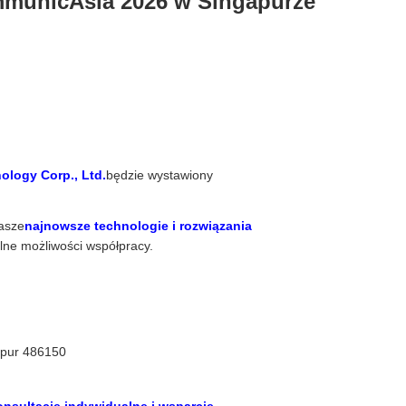
mmunicAsia 2026 w Singapurze
logy Corp., Ltd.
będzie wystawiony
asze
najnowsze technologie i rozwiązania
lne możliwości współpracy.
apur 486150