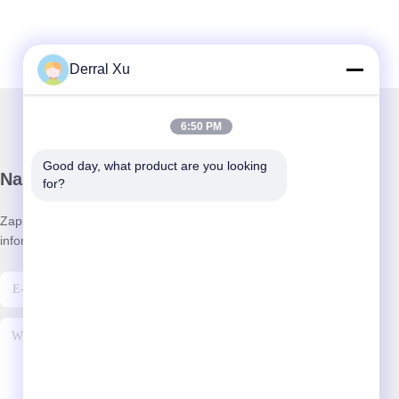
Derral Xu
6:50 PM
Good day, what product are you looking 
Nasz biuletyn
for?
Zapisz się do naszego biuletynu z rabatami i innymi
informacjami.