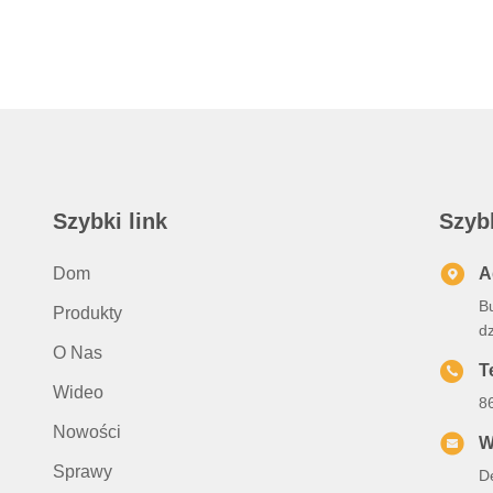
Szybki link
Szyb
Dom
A
Bu
Produkty
d
O Nas
T
Wideo
8
Nowości
W
Sprawy
D