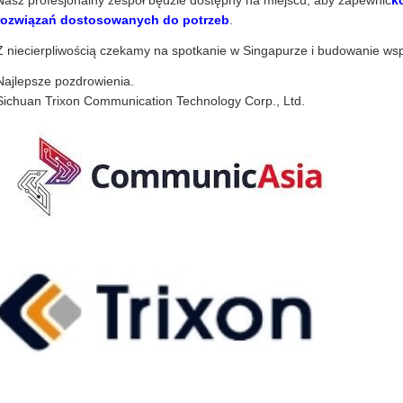
Nasz profesjonalny zespół będzie dostępny na miejscu, aby zapewnić
k
rozwiązań dostosowanych do potrzeb
.
Z niecierpliwością czekamy na spotkanie w Singapurze i budowanie wsp
Najlepsze pozdrowienia.
Sichuan Trixon Communication Technology Corp., Ltd.