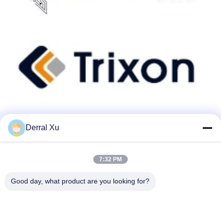
Derral Xu
त्वरित संपर्क
7:32 PM
Good day, what product are you looking for?
पता
भवन 2#, No.1000 Tiangong Avenue, Xinxing Street, Tianfu
New Area, Chengdu Sichuan Province, 610213, चीन