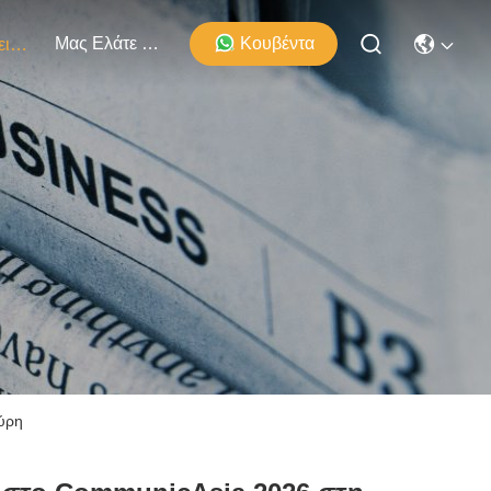
Μας Ελάτε Σε Επαφή Με
Κουβέντα
Εκδηλώσεις
ούρη