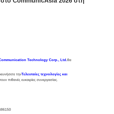
 στο CommunicAsia 2026 στη
Communication Technology Corp., Ltd.
θα
ρευνήσετε την
Τελευταίες τεχνολογίες και
σουν πιθανές ευκαιρίες συνεργασίας.
 486150