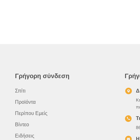
Γρήγορη σύνδεση
Γρήγ
Σπίτι
Δ
Κ
Προϊόντα
π
Περίπου Εμείς
Τ
Βίντεο
8
Ειδήσεις
Η