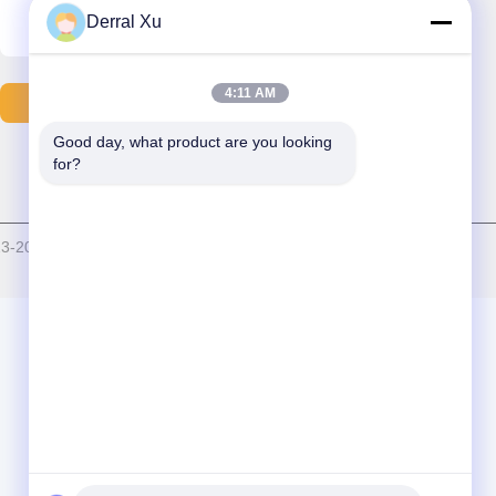
Derral Xu
4:11 AM
Στείλτε E-Mail
Good day, what product are you looking 
for?
-2026 Sichuan Trixon Communication Technology Corp.,Ltd .