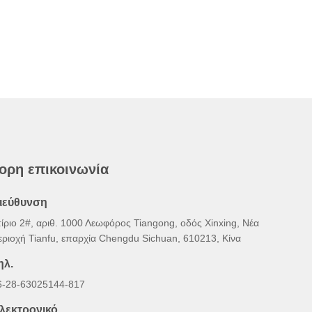
ορη επικοινωνία
ιεύθυνση
τίριο 2#, αριθ. 1000 Λεωφόρος Tiangong, οδός Xinxing, Νέα
εριοχή Tianfu, επαρχία Chengdu Sichuan, 610213, Κίνα
ηλ.
6-28-63025144-817
λεκτρονικό