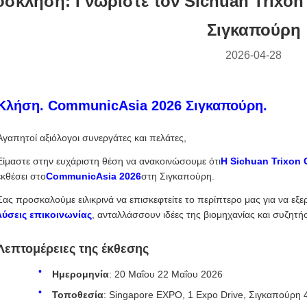
σκληση: Γνωρίστε τον Sichuan Trixon
Σιγκαπούρη
2026-04-28
Κλήση. CommunicAsia 2026 Σιγκαπούρη.
Αγαπητοί αξιόλογοι συνεργάτες και πελάτες,
Είμαστε στην ευχάριστη θέση να ανακοινώσουμε ότι
Η Sichuan Trixon 
εκθέσει στο
CommunicAsia 2026
στη Σιγκαπούρη.
Σας προσκαλούμε ειλικρινά να επισκεφτείτε το περίπτερο μας για να εξε
λύσεις επικοινωνίας
, ανταλλάσσουν ιδέες της βιομηχανίας και συζητή
Λεπτομέρειες της έκθεσης
Ημερομηνία
: 20 Μαΐου 22 Μαΐου 2026
Τοποθεσία
: Singapore EXPO, 1 Expo Drive, Σιγκαπούρη