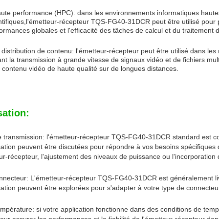
aute performance (HPC): dans les environnements informatiques hautes 
entifiques,l'émetteur-récepteur TQS-FG40-31DCR peut être utilisé pour p
ormances globales et l'efficacité des tâches de calcul et du traitement
t distribution de contenu: l'émetteur-récepteur peut être utilisé dans les
t la transmission à grande vitesse de signaux vidéo et de fichiers mult
 contenu vidéo de haute qualité sur de longues distances.
sation:
e transmission: l'émetteur-récepteur TQS-FG40-31DCR standard est co
ation peuvent être discutées pour répondre à vos besoins spécifiques 
ur-récepteur, l'ajustement des niveaux de puissance ou l'incorporation 
nnecteur: L'émetteur-récepteur TQS-FG40-31DCR est généralement liv
ation peuvent être explorées pour s'adapter à votre type de connecteu
mpérature: si votre application fonctionne dans des conditions de tem