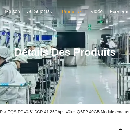
Maison
Au Sujet De Nous
Vidéo
Produits
Détails Des Produits
FP
>
TQS-FG40-31DCR 41.25Gbps 40km QSFP 40GB Module émetteur-ré