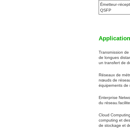
Émetteur-récep
QSFP
Application
Transmission de 
de longues dista
un transfert de d
Réseaux de métro
nœuds de réseau 
équipements de r
Enterprise Networ
du réseau.facilit
Cloud Computing
computing et des
de stockage et d