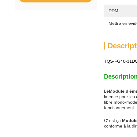
DDM:
Mettre en évid
Descript
TQS-FG40-31DCR 
Description
Le
Module d'éme
latence pour les 
fibre mono-modeI
fonctionnement.
C' est ça.
Module
conforme à la dir