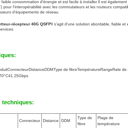
faible consommation d'énergie et est facile à installer.Il est égaleme
 pour l'interopérabilité avec les commutateurs et les routeurs compat
isseurs d'équipements de réseau.
tteur-récepteur 40G QSFP
Il s'agit d'une solution abordable, fiable e
ervices.
iques:
oduitConnecteurDistanceDDMType de fibreTempératureRangeRate de
70°C41.25Gbps
 techniques:
Type de
Plage de
Connecteur
Distance
DDM
fibre
température