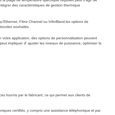
s la plage de température spécifique requiseIl peut s'agir de
tégrer des caractéristiques de gestion thermique
qu'Ethernet, Fibre Channel ou InfiniBand,les options de
otocoles souhaités.
 votre application, des options de personnalisation peuvent
peut impliquer d' ajuster les niveaux de puissance, optimiser la
fournis par le fabricant, ce qui permet aux clients de
hniques certifiés, y compris une assistance téléphonique et par