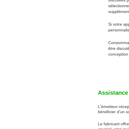
discutées p
sélectionn
supplément
Si votre ap
personnalis
Consommatio
être discut
conception 
Assistance 
L'émetteur-récep
bénéficier d'un s
Le fabricant offr