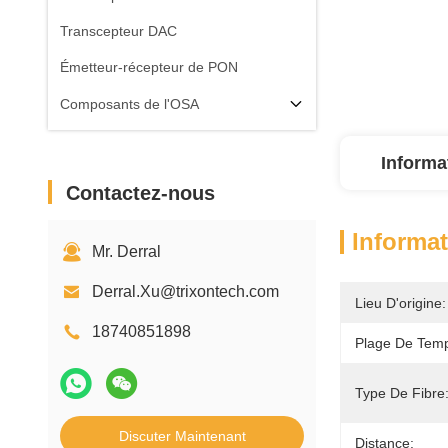
Transcepteur DAC
Émetteur-récepteur de PON
Composants de l'OSA
Informa
Contactez-nous
Informat
Mr. Derral
Derral.Xu@trixontech.com
Lieu D'origine:
18740851898
Plage De Temp
Type De Fibre
Discuter Maintenant
Distance: