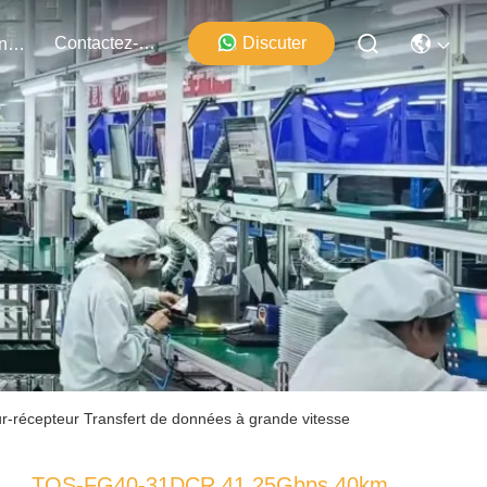
Contactez-Nous
Discuter
Événements
cepteur Transfert de données à grande vitesse
TQS-FG40-31DCR 41.25Gbps 40km