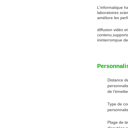
L'informatique h
laboratoires sci
améliore les perf
diffusion vidéo e
contenu,supportan
ininterrompue de
Personnali
Distance d
personnalis
de l'émette
Type de co
personnalis
Plage de te