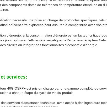
our assurer les performances et la fiabilité de l'émetteur-récepteur dan
er des composants dotés de tolérances de température étendues ou d'in
aires.
plication nécessite une prise en charge de protocoles spécifiques, tels 
ation peuvent être explorées pour assurer la compatibilité avec vos pr
n d'énergie: si la consommation d'énergie est un facteur critique pour
ées pour optimiser l'efficacité énergétique de l'émetteur-récepteur.Cela 
des circuits ou intégrer des fonctionnalités d'économie d'énergie.
et services:
teur 40G QSFP+ est pris en charge par une gamme complète de services 
outien à chaque étape du cycle de vie du produit.
e des services d'assistance technique, avec accès à des ingénieurs tec