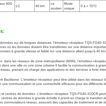
teur 40G
Le
Mode
LC
40 km
0 à + 70°C
soutien
unique
s:
données sur de longues distances: l'émetteur-récepteur TQS-FG40-31
nces où les données doivent être transférées sur une distance impor
onnées à grande vitesse et fiable sur une distance allant jusqu'à 40 km
: dans les réseaux de zone métropolitaine (MAN), l'émetteur-récepteu
dans une ville ou une zone urbaine.Il facilite la communication à gran
éseau, prenant en charge des applications et des services à forte inte
k Backbone: L'émetteur-récepteur peut être utilisé dans les réseaux d'en
er une communication et une connectivité efficaces pour les différents 
 et centres de données: L'émetteur-récepteur TQS-FG40-31DCR peut t
 centres de données à grande échelle.Il prend en charge le transfert 
es commutateurs réseau, assurant des capacités de traitement et de s