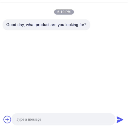
Liên lạc nhanh
6:19 PM
Địa chỉ
Good day, what product are you looking for?
Tòa nhà 2 #, số 1000 Đại lộ Tiangong, đường Xinxing, Khu
vực mới Tianfu, tỉnh Chengdu Sichuan, 610213, Trung Quốc
điện thoại
86-28-63025144-817
E-mail
Derral.Xu@trixontech.com
Chính sách bảo mật
|
Sơ đồ trang web
| Trung Quốc chất lượng
tốt Mô-đun thu phát QSFP Nhà cung cấp. Bản quyền © 2023-
2026 Sichuan Trixon Communication Technology Corp.,Ltd . Đã
đăng ký Bản quyền.