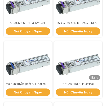
TSB-3GM3-53DIR 3.125G SFP
TSB-GE40-53DIR 1.25G BIDI SFP
Transceiver hai chiều 300M
Bi-Directional Transceiver LC
Nói Chuyện Ngay
Nói Chuyện Ngay
1550nm/1310nm SMF
Giao diện 40km 1550nm/1310nm
-40°C ~ +85°C SMF
Băng
hình
Mô-đun truyền phát SFP hai chiều
2.5Gps BIDI SFP Optical
với tốc độ dữ liệu kết nối LC 622M
Transceiver Module Khoảng cách
Nói Chuyện Ngay
Nói Chuyện Ngay
15km