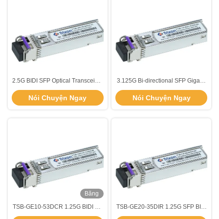
2.5G BIDI SFP Optical Transceiver
3.125G Bi-directional SFP Gigabit
Module 15km Độ dài sóng
Ethernet Module Khoảng cách
Nói Chuyện Ngay
Nói Chuyện Ngay
1550nm/1310nm
300m
Băng
hình
TSB-GE10-53DCR 1.25G BIDI Bi-
TSB-GE20-35DIR 1.25G SFP BIDI
directional SFP Transceiver với
20km Máy thu tại