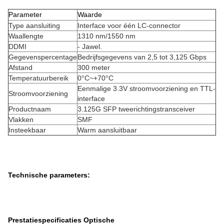
Parameter
Waarde
Type aansluiting
Interface voor één LC-connector
Waallengte
1310 nm/1550 nm
DDMI
- Jawel.
Gegevenspercentage
Bedrijfsgegevens van 2,5 tot 3,125 Gbps
Afstand
300 meter
Temperatuurbereik
0°C~+70°C
Eenmalige 3.3V stroomvoorziening en TTL-
Stroomvoorziening
interface
Productnaam
3.125G SFP tweerichtingstransceiver
Vlakken
SMF
Insteekbaar
Warm aansluitbaar
Technische parameters:
Prestatiespecificaties Optische