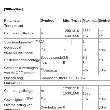
(3
00
m
-3
km)
Parameter
Symbool
Min.
Typus.
Maximaal
Eenhe
Transmitter
1290
1310
1330
nm
Centrale golflengte
λc
1530
1550
1570
nm
N
De
4
∆λ
1
nm
Spectrumbreedte*
Gemiddeld
P
-9
-3
dBm
Uit
uitgangsvermogen
Spoedeisende
3.5
5.8
Uitstervingspercentage
dB
hulp
5
8
Gemiddeld vermogen
P
-45
dBm
Afgesloten
van de OFF-zender
Optisch oog
Compatibel met ITU-T G.957
Ontvanger
1290
1310
1330
nm
Centrale golflengte
λc
1530
1550
1570
nm
P
N
De
5
-16
dBm
Gevoeligheid*
IN
Overbelasting van
Overbelasting
0
dBm
ontvanger