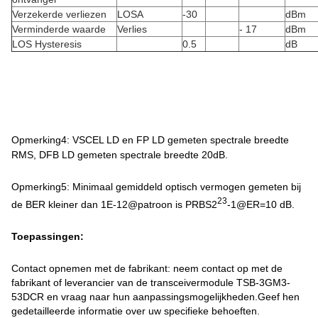
Verzekerde verliezen
LOSA
-30
dBm
Verminderde waarde
Verlies
- 17
dBm
LOS Hysteresis
0.5
dB
Opmerking4: VSCEL LD en FP LD gemeten spectrale breedte
RMS, DFB LD gemeten spectrale breedte 20dB.
Opmerking5: Minimaal gemiddeld optisch vermogen gemeten bij
23
de BER kleiner dan 1E-12@patroon is PRBS2
-1@ER=10 dB.
Toepassingen:
Contact opnemen met de fabrikant: neem contact op met de
fabrikant of leverancier van de transceivermodule TSB-3GM3-
53DCR en vraag naar hun aanpassingsmogelijkheden.Geef hen
gedetailleerde informatie over uw specifieke behoeften.