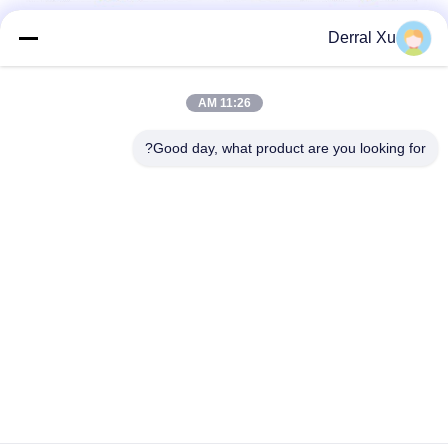
Derral Xu
برچسب ها:
ماژول فرستنده گیرنده SFP,فرستنده دو طرفه Sfp,گیرنده BiDi SFP
11:26 AM
1310nm/1550nm SMF BIDI دو طرفه,3.125G BIDI دو طرفه,300 متر فاصله BIDI دو طرفه
Good day, what product are you looking for?
Bidi Sfp Transceiver
تماس سریع
نشانی
ساختمان شماره 2، شماره 1000 خیابان تیانگونگ، خیابان
سینکسینگ، منطقه جدید تیانفو، استان چنگدو سیچوان، 610213،
چین