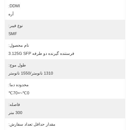
DDMI:
آره
نوع فیبر:
SMF
نام محصول:
فرستنده گیرنده دو طرفه 3.125G SFP
طول موج:
1310 نانومتر/1550 نانومتر
محدوده دما:
0℃~+70℃
فاصله:
300 متر
مقدار حداقل تعداد سفارش: