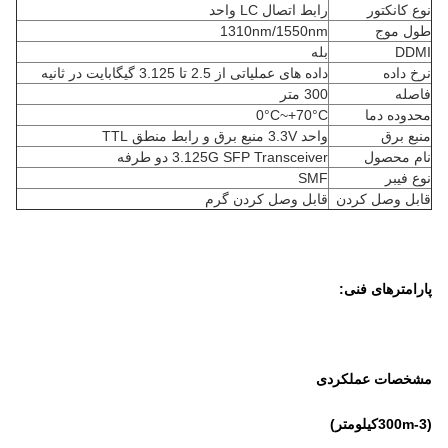
نوع کانکتور
رابط اتصال LC واحد
طول موج
1310nm/1550nm
DDMI
بله
نرخ داده
داده های عملیاتی از 2.5 تا 3.125 گیگابایت در ثانیه
فاصله
300 متر
محدوده دما
0°C~+70°C
منبع برق
واحد 3.3V منبع برق و رابط منطق TTL
نام محصول
3.125G SFP Transceiver دو طرفه
نوع فیبر
SMF
قابل وصل کردن
قابل وصل کردن گرم
پارامترهای فنی:
مشخصات عملکردی
(3
-3
m
00
کیلومتر)