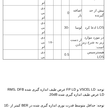
ام
دی
بیش از حد
اضافه
0
بی
گیرنده
بار
ام
دی
LOS ادعا کرد
لوسا
-30
بی
ام
در مورد موارد
دی
از دست
زیر به شرح زیر
-۱۷
بی
دادن
است:
ام
هیسترسیس
دی
0.5
LOS
بی
توجه: VSCEL LD و FP LD عرض طیف اندازه گیری شده RMS، DFB
LD عرض طیف اندازه گیری شده 20dB.
توجه: حداقل متوسط قدرت نوری اندازه گیری شده در BER کمتر از 1E-