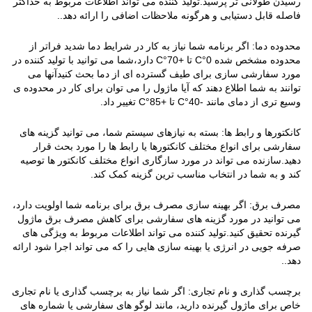
رسیدن طولانی تر پرسید.تولید کننده می تواند اطلاعات مربوط به حداکثر
فاصله قابل دستیابی و هرگونه ملاحظات اضافی را ارائه دهد..
محدوده دما: اگر برنامه شما نیاز به کار در شرایط دما شدید فراتر از
محدوده مشخص شده 0°C تا +70°C دارد،شما می توانید با تولید کننده در
مورد سفارشی سازی برای طیف گسترده ای از دما بحث کنیدآنها می
توانند به شما اطلاع دهند که آیا ماژول را می توان برای کار در محدوده ی
وسیع تری از دمای مانند -40°C تا +85°C تغییر داد.
کانکتورها و رابط ها: بسته به نیازهای سیستم شما، می توانید گزینه های
سفارشی برای انواع مختلف کانکتورها یا رابط ها را مورد بحث قرار
دهید.سازنده می تواند در مورد سازگاری انواع مختلف کانکتور ها توصیه
کند و به شما در انتخاب مناسب ترین گزینه کمک کند.
مصرف برق: اگر بهینه سازی مصرف برق برای برنامه شما اولویت دارد،
می توانید در مورد گزینه های سفارشی برای کاهش مصرف برق ماژول
گیرنده تحقیق کنید.تولید کننده می تواند اطلاعات مربوط به ویژگی های
صرفه جویی در انرژی یا بهینه سازی هایی را که می تواند اجرا شود ارائه
دهد..
برچسب گذاری و نام تجاری: اگر شما نیاز به برچسب گذاری یا نام تجاری
خاص برای ماژول گیرنده دارید، مانند لوگو های سفارشی یا شماره های