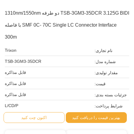
TSB-3GM3-35DCR 3.125G BIDI دو طرفه 1310nm/1550nm
SMF 0C- 70C Single LC Connector Interface با فاصله
300m
Trixon
نام تجاری:
TSB-3GM3-35DCR
شماره مدل:
قابل مذاکره
مقدار تولیدی:
قابل مذاکره
قیمت:
قابل مذاکره
جزئیات بسته بندی:
L/CD/P
شرایط پرداخت:
بهترین قیمت را دریافت کنید
اکنون چت کنید