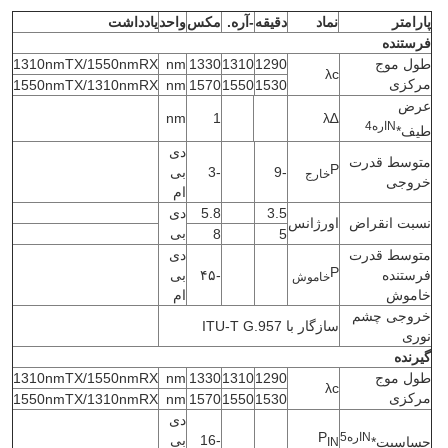
پارامتر
نماد
دقیقه
-آره.
مکس
واحد
یادداشت
فرستنده
طول موج
1290
1310
1330
nm
1310nmTX/1550nmRX
λc
مرکزی
1550nmTX/1310nmRX
nm
1570
1550
1530
عرض
nm
1
∆λ
N
اره
4
طیف*
دی
متوسط قدرت
P
-9
-3
بی
خارج
خروجی
ام
3.5
5.8
دی
نسبت انقراض
اورژانس
بی
8
5
متوسط قدرت
دی
P
فرستنده
-۴۵
بی
خاموش
خاموش
ام
خروجی چشم
سازگار با ITU-T G.957
نوری
گیرنده
طول موج
1290
1310
1330
nm
1310nmTX/1550nmRX
λc
مرکزی
1550nmTX/1310nmRX
nm
1570
1550
1530
دی
P
N
اره
5
-16
بی
حساسیت*
IN