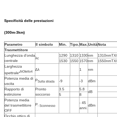
Specificità delle prestazioni
(3
00
m
-3
km)
Parametro
Il simbolo
Min.
Tipo.
Max.
Unità
Nota
Trasmettitore
Lunghezza d'onda
1290
1310
1330
nm
1310nmTX
λc
centrale
1530
1550
1570
nm
1550nmTX
Larghezza
∆λ
1
nm
N
Otello
4
spettrale*
Potenza media di
P
-9
-3
dBm
Sulla strada
uscita
Rapporto di
Pronto
3.5
5.8
dB
estinzione
soccorso
5
8
Potenza media
- 45
P
del trasmettitore
dBm
- Sconnesso
anni.
OFF
Occhio ottico di