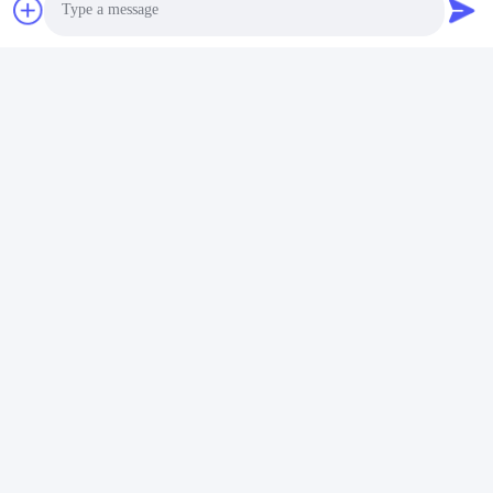
Photo
Video Call
Audio Call