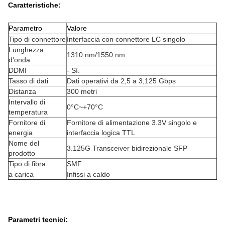
Caratteristiche:
Parametro
Valore
Tipo di connettore
Interfaccia con connettore LC singolo
Lunghezza
1310 nm/1550 nm
d'onda
DDMI
- Sì.
Tasso di dati
Dati operativi da 2,5 a 3,125 Gbps
Distanza
300 metri
Intervallo di
0°C~+70°C
temperatura
Fornitore di
Fornitore di alimentazione 3.3V singolo e
energia
interfaccia logica TTL
Nome del
3.125G Transceiver bidirezionale SFP
prodotto
Tipo di fibra
SMF
a carica
Infissi a caldo
Parametri tecnici: