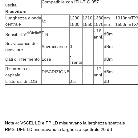
Compatibile con ITU-T G.957
uscita
Ricevitore
Lunghezza d'onda
1290
1310
1330
nm
1310nmTX
λc
centrale
1530
1550
1570
nm
1550nmTX
- 16
P
N
Otello
5
dBm
Sensibilità*
IN
anni.
Sovraccarico del
Sovraccarico
0
dBm
ricevitore
-
Dati di riferimento
Losa
dBm
Trenta
Risparmio di
- 17
DISCRIZIONE
dBm
capitale
anni.
L'isteresi di LOS
0.5
dB
Nota 4: VSCEL LD e FP LD misuravano la larghezza spettrale
RMS, DFB LD misuravano la larghezza spettrale 20 dB.