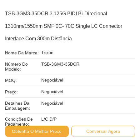
TSB-3GM3-35DCR 3.125G BIDI Bi-Direcional
1310nm/1550nm SMF 0C- 70C Single LC Connector
Interface Com 300m Distância
Trixon
Nome Da Marca:
Número Do
TSB-3GM3-35DCR
Modelo:
Negociável
MOQ:
Negociável
Preço:
Detalhes Da
Negociável
Embalagem:
Condições De
L/C D/P
Pagamento:
Obtenha O Melhor Preço
Conversar Agora