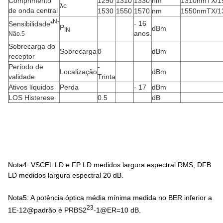
Comprimento
1290
1310
1330
nm
1310nmTX/
λc
de onda central
1530
1550
1570
nm
1550nmTX/
N
-
- 16
Sensibilidade*
P
dBm
IN
anos.
Não.
5
Sobrecarga do
Sobrecarga
0
dBm
receptor
Período de
-
Localização
dBm
validade
Trinta
Ativos líquidos
Perda
- 17
dBm
LOS Histerese
0.5
dB
Nota4: VSCEL LD e FP LD medidos largura espectral RMS, DFB
LD medidos largura espectral 20 dB.
Nota5: A potência óptica média mínima medida no BER inferior a
23
1E-12@padrão é PRBS2
-1@ER=10 dB.