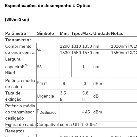
Especificações de desempenho ¢ Óptico
(3
00
m
-3
km)
Parâmetro
Símbolo
Min.
Tipo.
Max.
Unidade
Notas
Transmissor
Comprimento
1290
1310
1330
nm
1310nmTX/
λc
de onda central
1530
1550
1570
nm
1550nmTX/
Largura
N
-
∆λ
1
nm
espectral*
Não.
4
Potência média
P
- 9
-3
dBm
OUT
de saída
Taxa de
3.5
5.8
Urgência
dB
extinção
5
8
Potência média
P
do transmissor
- 45
dBm
Desligado
desligado
Figura de saída
Compatível com a UIT-T G.957
Receptor