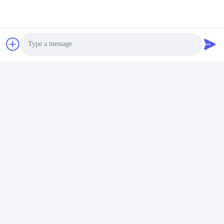
Photo
Video Call
Audio Call
Umbauten:
SFP-Transceiver-Modul
Sfp-Bidirectionaltransceiver
BiDi SFP-Transceiver