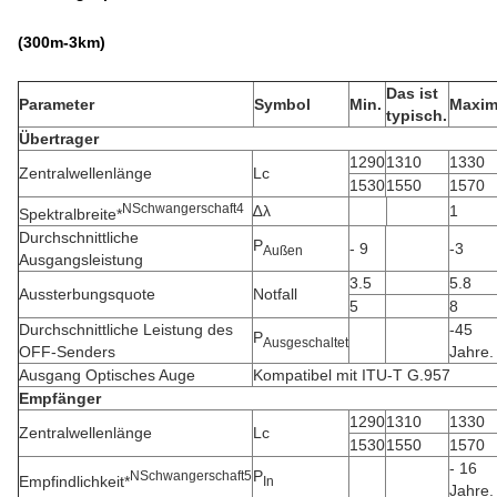
(3
00
m
-3
km)
Das ist
Parameter
Symbol
Min.
Maxim
typisch.
Übertrager
1290
1310
1330
Zentralwellenlänge
Lc
1530
1550
1570
N
Schwangerschaft
4
∆λ
1
Spektralbreite*
Durchschnittliche
P
- 9
-3
Außen
Ausgangsleistung
3.5
5.8
Aussterbungsquote
Notfall
5
8
Durchschnittliche Leistung des
-45
P
Ausgeschaltet
OFF-Senders
Jahre.
Ausgang Optisches Auge
Kompatibel mit ITU-T G.957
Empfänger
1290
1310
1330
Zentralwellenlänge
Lc
1530
1550
1570
- 16
P
N
Schwangerschaft
5
Empfindlichkeit*
In
Jahre.