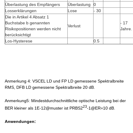
Überlastung des Empfängers
Überlastung
0
Losserklärungen
Lose
- 30
Die in Artikel 4 Absatz 1
Buchstabe b genannten
- 17
Verlust
Risikopositionen werden nicht
Jahre.
berücksichtigt
Los-Hysterese
0.5
Anmerkung 4: VSCEL LD und FP LD gemessene Spektralbreite
RMS, DFB LD gemessene Spektralbreite 20 dB.
Anmerkung5: Mindestdurchschnittliche optische Leistung bei der
23
BER kleiner als 1E-12@muster ist PRBS2
-1@ER=10 dB.
Anwendungen: