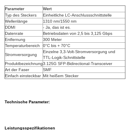
Parameter
Wert
Typ des Steckers
Einheitliche LC-Anschlussschnittstelle
Wellenlänge
1310 nm/1550 nm
DDMI
- Ja, das ist es.
Datenrate
Betriebsdaten von 2,5 bis 3,125 Gbps
Entfernung
300 Meter
Temperaturbereich
0°C bis + 70°C
Einzelne 3,3-Volt-Stromversorgung und
Stromversorgung
TTL-Logik-Schnittstelle
Produktbezeichnung
3.125G SFP-Bidirectional-Transceiver
Art der Faser
SMF
Einfach einsteckbar
Mit heißem Stecker
Technische Parameter:
Leistungsspezifikationen