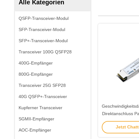
Alle Kategorien
QSFP-Transceiver-Modul
SFP-Transceiver-Modul
SFP+-Transceiver-Modul
Transceiver 100G QSFP28
400G-Empfänger
800G-Empfänger
Transceiver 25G SFP28
40G QSFP+-Transceiver
Geschwindigkeitsd
Kupferner Transceiver
Direktanschluss Pa
SGMII-Empfänger
70C mit einer e
Jetzt Chatt
Gleichstromv
AOC-Empfänger