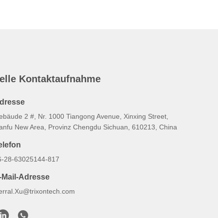
elle Kontaktaufnahme
dresse
ebäude 2 #, Nr. 1000 Tiangong Avenue, Xinxing Street,
ianfu New Area, Provinz Chengdu Sichuan, 610213, China
elefon
6-28-63025144-817
-Mail-Adresse
erral.Xu@trixontech.com