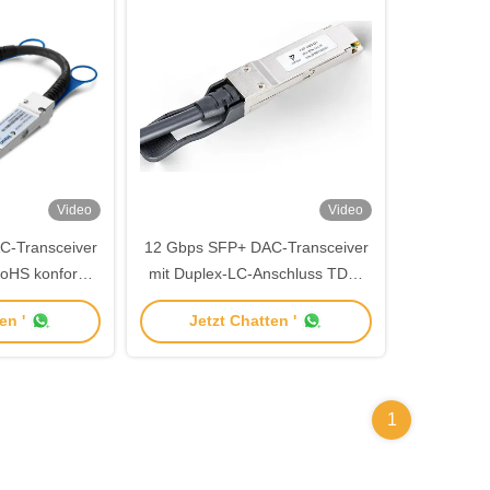
Video
Video
-Transceiver
12 Gbps SFP+ DAC-Transceiver
RoHS konform
mit Duplex-LC-Anschluss TDS-
TGXX-00NCR
en '
Jetzt Chatten '
1