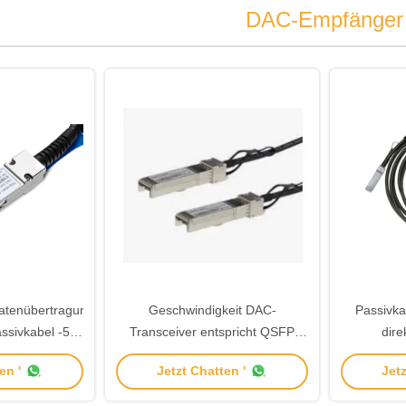
DAC-Empfänger
atenübertragung
Geschwindigkeit DAC-
Passivk
ssivkabel -5C-
Transceiver entspricht QSFP
dire
inzigen 3,3V
MSA 40Gbs Datenrate QSFP-
Temperatu
en '
Jetzt Chatten '
Jetz
ersorgung
Paketart
eine stab