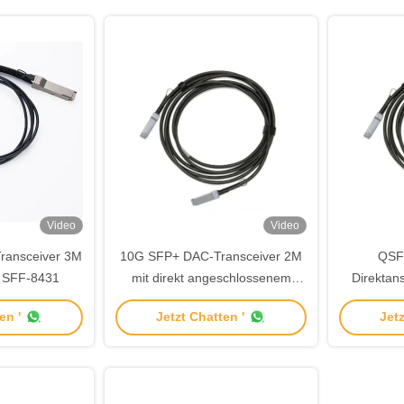
Video
Video
ransceiver 3M
10G SFP+ DAC-Transceiver 2M
QSF
t SFF-8431
mit direkt angeschlossenem
Direktan
Passivkabel SFF-8431
Transce
en '
Jetzt Chatten '
Jetz
H