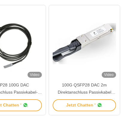
Video
Video
P28 100G DAC
100G QSFP28 DAC 2m
schluss Passivkabel-
Direktanschluss Passivkabel
ivermodul 3m TDS-
Transceiver Modul für
t Chatten '
Jetzt Chatten '
GA3-00NCR
Netzwerkkommunikation