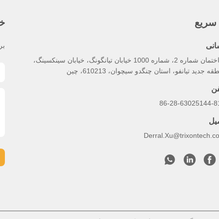
سریع
خب
انی
بر
ساختمان شماره 2، شماره 1000 خیابان تیانگونگ، خیابان سینکسینگ،
قه جدید تیانفو، استان چنگدو سیچوان، 610213، چین
فن
86-28-63025144-8
میل
Derral.Xu@trixontech.c