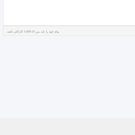
پیام خود را باید بین 20-3،000 کاراکتر باشد.