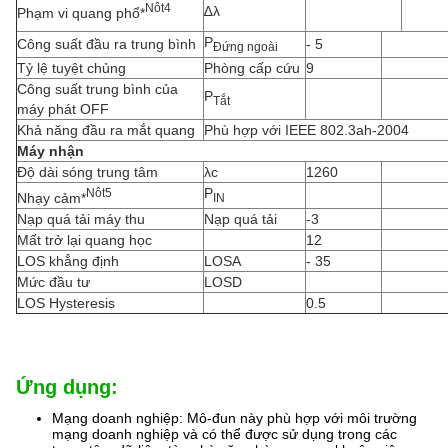
N
ôt
4
∆λ
Phạm vi quang phổ*
P
Công suất đầu ra trung bình
- 5
Đứng ngoài
Tỷ lệ tuyệt chủng
Phòng cấp cứu
9
Công suất trung bình của
P
Tắt
máy phát OFF
Khả năng đầu ra mắt quang
Phù hợp với IEEE 802.3ah-2004
Máy nhận
Độ dài sóng trung tâm
λc
1260
P
N
ôt
5
Nhạy cảm*
IN
Nạp quá tải máy thu
Nạp quá tải
-3
Mất trở lại quang học
12
LOS khẳng định
LOSA
- 35
Mức đầu tư
LOSD
LOS Hysteresis
0.5
Ứng dụng:
Mạng doanh nghiệp: Mô-đun này phù hợp với môi trường
mạng doanh nghiệp và có thể được sử dụng trong các