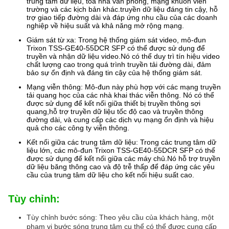
trung tâm dữ liệu, tòa nhà văn phòng, mạng khuôn viên
trường và các kịch bản khác.truyền dữ liệu đáng tin cậy, hỗ
trợ giao tiếp đường dài và đáp ứng nhu cầu của các doanh
nghiệp về hiệu suất và khả năng mở rộng mạng.
Giám sát từ xa: Trong hệ thống giám sát video, mô-đun
Trixon TSS-GE40-55DCR SFP có thể được sử dụng để
truyền và nhận dữ liệu video.Nó có thể duy trì tín hiệu video
chất lượng cao trong quá trình truyền tải đường dài, đảm
bảo sự ổn định và đáng tin cậy của hệ thống giám sát.
Mạng viễn thông: Mô-đun này phù hợp với các mạng truyền
tải quang học của các nhà khai thác viễn thông. Nó có thể
được sử dụng để kết nối giữa thiết bị truyền thông sợi
quang,hỗ trợ truyền dữ liệu tốc độ cao và truyền thông
đường dài, và cung cấp các dịch vụ mạng ổn định và hiệu
quả cho các công ty viễn thông.
Kết nối giữa các trung tâm dữ liệu: Trong các trung tâm dữ
liệu lớn, các mô-đun Trixon TSS-GE40-55DCR SFP có thể
được sử dụng để kết nối giữa các máy chủ.Nó hỗ trợ truyền
dữ liệu băng thông cao và độ trễ thấp để đáp ứng các yêu
cầu của trung tâm dữ liệu cho kết nối hiệu suất cao.
Tùy chỉnh:
Tùy chỉnh bước sóng: Theo yêu cầu của khách hàng, một
phạm vi bước sóng trung tâm cụ thể có thể được cung cấp