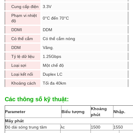
Cung cấp điện
3.3V
Phạm vi nhiệt
0°C đến 70°C
độ
DDMI
DDM
Có thể cắm
Có thể cắm nóng
DDM
Vâng.
Tỷ lệ dữ liệu
1.25Gbps
Loại sợi
Một chế độ
Loại kết nối
Duplex LC
Khoảng cách
Tối đa 40km
Các thông số kỹ thuật:
Khoảng
Parameter
Biểu tượng
Nhập.
phút
Máy phát
Độ dài sóng trung tâm
λc
1500
1550