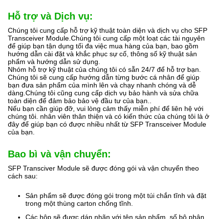
Hỗ trợ và Dịch vụ:
Chúng tôi cung cấp hỗ trợ kỹ thuật toàn diện và dịch vụ cho SFP
Transceiver Module.Chúng tôi cung cấp một loạt các tài nguyên
để giúp bạn tận dụng tối đa việc mua hàng của bạn, bao gồm
hướng dẫn cài đặt và khắc phục sự cố, thông số kỹ thuật sản
phẩm và hướng dẫn sử dụng.
Nhóm hỗ trợ kỹ thuật của chúng tôi có sẵn 24/7 để hỗ trợ bạn.
Chúng tôi sẽ cung cấp hướng dẫn từng bước cá nhân để giúp
bạn đưa sản phẩm của mình lên và chạy nhanh chóng và dễ
dàng.Chúng tôi cũng cung cấp dịch vụ bảo hành và sửa chữa
toàn diện để đảm bảo bảo vệ đầu tư của bạn..
Nếu bạn cần giúp đỡ, vui lòng cảm thấy miễn phí để liên hệ với
chúng tôi. nhân viên thân thiện và có kiến thức của chúng tôi là ở
đây để giúp bạn có được nhiều nhất từ SFP Transceiver Module
của bạn.
Bao bì và vận chuyển:
SFP Transciver Module sẽ được đóng gói và vận chuyển theo
cách sau:
Sản phẩm sẽ được đóng gói trong một túi chắn tĩnh và đặt
trong một thùng carton chống tĩnh.
Các hộp sẽ được dán nhãn với tên sản phẩm, số bộ phận