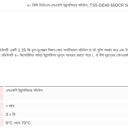
৪০ কিমি ডিডিএম এসএফপি ট্রান্সসিভার মডিউল
, 
TSS-GE40-55DCR SFP ট
ডিউলটি একটি 1.25 জি ফুল-ডুপ্লেক্স সিঙ্গল-মোড অপটিক্যাল মডিউল যা হট সুপিং সমর্থন করে এবং ইথা
উলটি ৪০ কিলোমিটার পর্যন্ত ট্রান্সমিশন দূরত্ব সরবরাহ করতে পারে।, যা দীর্ঘ দূরত্বের নেটওয়ার
এসএফপি ট্রান্সসিভার মডিউল
৩ বছর
3.৩ ভি
0°C থেকে 70°C