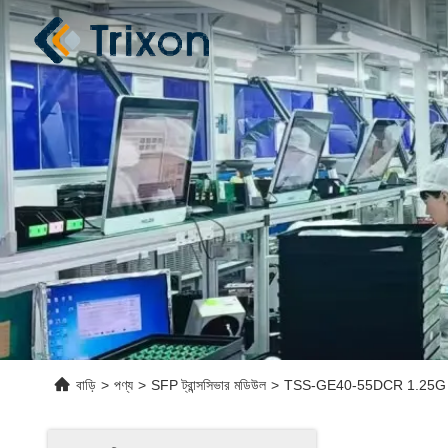
বাড়ি
>
পণ্য
>
SFP ট্রান্সসিভার মডিউল
>
TSS-GE40-55DCR 1.25G 1550