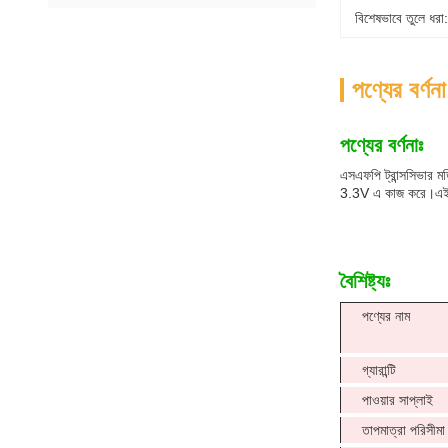
বিশেষভাবে তুলে ধরা:
পণ্যের বর্ণনা
পণ্যের বর্ণনাঃ
এসএফপি ট্রান্সসিভার ম
3.3V এ কাজ করে।এই মডি
বৈশিষ্ট্যঃ
পণ্যের নাম
গ্যারান্টি
পাওয়ার সাপ্লাই
তাপমাত্রা পরিসীমা