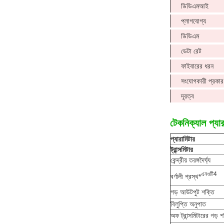
ডিডিএমআই
প্লাগযোগ্য
ডিডিএম
ডেটা রেট
ফাইবারের ধরন
সংযোগকারী প্রকার
দূরত্ব
টেকনিক্যাল প্যার
প্যারামিটার
ট্রান্সমিটার
কেন্দ্রীয় তরঙ্গদৈর্ঘ্য
এন
ওটি
4
বর্ণালী প্রস্থ*
গড় আউটপুট শক্তি
বিলুপ্তি অনুপাত
অফ ট্রান্সমিটারের গড় শ