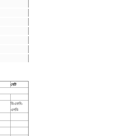
নোট
ডিএফবি-
এলডি