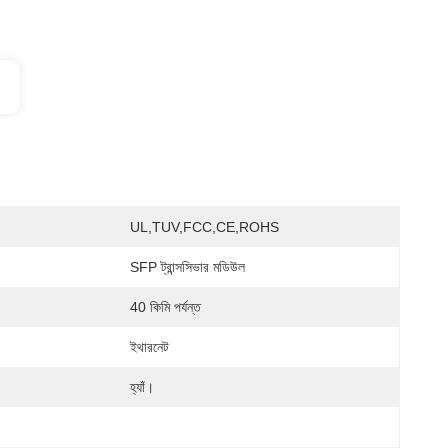
UL,TUV,FCC,CE,ROHS
SFP ট্রান্সসিভার মডিউল
40 কিমি পর্যন্ত
ইথারনেট
হ্যাঁ।