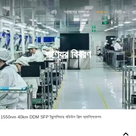
বাড়ি
আমাদের সম্পর্কে
ভিডিও
পণ্য
ঘট
পণ্যের বিবরণ
nm 40km DDM SFP ট্রান্সসিভার মডিউল শিল্প অ্যাপ্লিকেশন