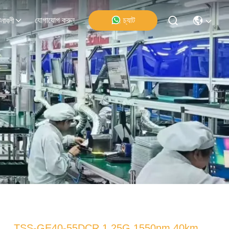
যোগাযোগ করুন
চ্যাট
নাবলী
TSS-GE40-55DCR 1.25G 1550nm 40km