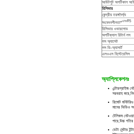
আউটপুট অপটিকাল আ
রিসিভার
কেন্দ্রীয় তরঙ্গদৈর্ঘ্য
এন
ওটি
5
সংবেদনশীলতা*
রিসিভার ওভারলোড
অপটিক্যাল রিটার্ন লস
লস অ্যাসেট
লস ডি-অ্যাসার্ট
এলওএস হিস্টেরেসিস
অ্যাপ্লিকেশনঃ
এন্টারপ্রাইজ নে
সরবরাহ করে,নির
রিমোট মনিটরিংঃ
মানের ভিডিও সং
টেলিকম নেটওয়া
পারে,উচ্চ গতির
ডেটা সেন্টার ই