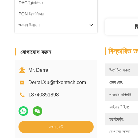
DAC ট্রান্সসিভার
PON ট্রান্সসিভার
ওএসএ উপাদান
ব
বিস্তারিত ত
যোগাযোগ করুন
Mr. Derral
উৎপত্তি স্থল:
Derral.Xu@trixontech.com
ডেটা রেট:
18740851898
পাওয়ার সাপ্লাই:
ফাইবার টাইপ:
তরঙ্গদৈর্ঘ্য:
এখন চ্যাট
যোগানের ক্ষমতা: