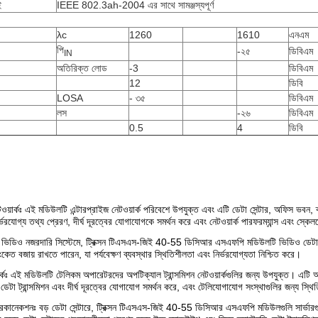
ই
IEEE 802.3ah-2004 এর সাথে সামঞ্জস্যপূর্ণ
λc
1260
1610
এনএম
পি
-২৫
ডিবিএম
IN
অতিরিক্ত লোড
-3
ডিবিএম
12
ডিবি
LOSA
- ৩৫
ডিবিএম
লস
-২৬
ডিবিএম
0.5
4
ডিবি
টওয়ার্কঃ এই মডিউলটি এন্টারপ্রাইজ নেটওয়ার্ক পরিবেশে উপযুক্ত এবং এটি ডেটা সেন্টার, অফিস ভবন, ক্
্ভরযোগ্য তথ্য প্রেরণ, দীর্ঘ দূরত্বের যোগাযোগকে সমর্থন করে এবং নেটওয়ার্ক পারফরম্যান্স এবং স্ক
 ভিডিও নজরদারি সিস্টেমে, ট্রিক্সন টিএসএস-জিই 40-55 ডিসিআর এসএফপি মডিউলটি ভিডিও ডেটা সংক
কেত বজায় রাখতে পারেন, যা পর্যবেক্ষণ ব্যবস্থার স্থিতিশীলতা এবং নির্ভরযোগ্যতা নিশ্চিত করে।
র্কঃ এই মডিউলটি টেলিকম অপারেটরদের অপটিক্যাল ট্রান্সমিশন নেটওয়ার্কগুলির জন্য উপযুক্ত। এটি 
 ডেটা ট্রান্সমিশন এবং দীর্ঘ দূরত্বের যোগাযোগ সমর্থন করে, এবং টেলিযোগাযোগ সংস্থাগুলির জন্য স্থি
ন্টারকানেকশনঃ বড় ডেটা সেন্টারে, ট্রিক্সন টিএসএস-জিই 40-55 ডিসিআর এসএফপি মডিউলগুলি সার্ভারগ