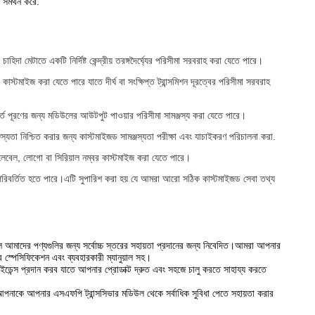
ন সমর্থন করে.
াহিদা মেটাতে একটি নির্দিষ্ট কেন্দ্রীয় তরঙ্গদৈর্ঘ্যের পরিসীমা সরবরাহ করা যেতে পারে।
়ী কাস্টমাইজ করা যেতে পারে যাতে দীর্ঘ বা সংক্ষিপ্ত ট্রান্সমিশন দূরত্বের পরিসীমা সরবরাহ
র শর্ত পূরণের জন্য মডিউলের আউটপুট পাওয়ার পরিসীমা সামঞ্জস্য করা যেতে পারে।
ামঞ্জস্যতা নিশ্চিত করার জন্য কাস্টমাইজড সামঞ্জস্যতা পরীক্ষা এবং যাচাইকরণ পরিচালনা করা.
লেবেল, লোগো বা সিরিয়াল নম্বর কাস্টমাইজ করা যেতে পারে।
 পরিবর্তিত হতে পারে।এটি সুপারিশ করা হয় যে আমরা আরো সঠিক কাস্টমাইজড সেবা তথ্য
 আমাদের পণ্যগুলির জন্য সর্বোচ্চ স্তরের সহায়তা প্রদানের জন্য নিবেদিত।আমরা আপনার
 স্পেসিফিকেশন এবং ব্যবহারকারী ম্যানুয়াল সহ।
েন্স প্রদান করব যাতে আপনার প্রোডাক্ট দ্রুত এবং সহজে চালু করতে সাহায্য করতে
রা আপনাকে আপনার এসএফপি ট্রান্সসিভার মডিউল থেকে সর্বাধিক সুবিধা পেতে সহায়তা করার