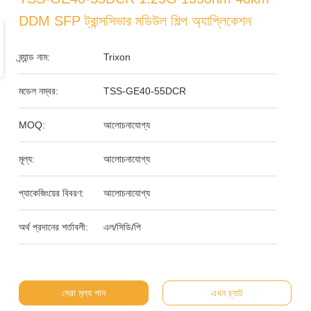
DDM SFP ট্রান্সসিভার মডিউল শিল্প অ্যাপ্লিকেশন
ব্র্যান্ড নাম:
Trixon
মডেল নম্বর:
TSS-GE40-55DCR
MOQ:
আলোচনাযোগ্য
মূল্য:
আলোচনাযোগ্য
প্যাকেজিংয়ের বিবরণ:
আলোচনাযোগ্য
অর্থ প্রদানের শর্তাবলী:
এল/সিডি/পি
সেরা মূল্য পান
এখন চ্যাট