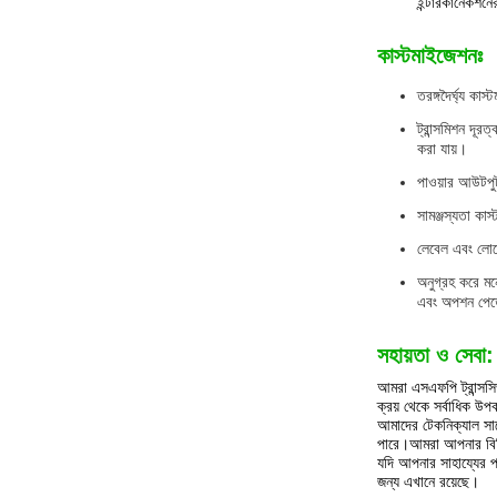
ইন্টারকানেকশনের
কাস্টমাইজেশনঃ
তরঙ্গদৈর্ঘ্য কা
ট্রান্সমিশন দূরত
করা যায়।
পাওয়ার আউটপুট 
সামঞ্জস্যতা কাস
লেবেল এবং লোগো
অনুগ্রহ করে মন
এবং অপশন পেত
সহায়তা ও সেবা:
আমরা এসএফপি ট্রান্সসি
ক্রয় থেকে সর্বাধিক উ
আমাদের টেকনিক্যাল সাপ
পারে।আমরা আপনার বিনিয
যদি আপনার সাহায্যের প
জন্য এখানে রয়েছে।