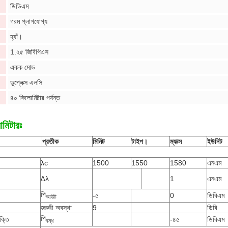
ডিডিএম
গরম প্লাগযোগ্য
হ্যাঁ।
1.২৫ জিবিপিএস
একক মোড
ডুপ্লেক্স এলসি
৪০ কিলোমিটার পর্যন্ত
ামিটারঃ
প্রতীক
মিনিট
টাইপ।
ম্যাক্স
ইউনিট
λc
1500
1550
1580
এনএম
∆λ
1
এনএম
পি
-৫
0
ডিবিএম
আউট
জরুরী অবস্থা
9
ডিবি
পি
ক্তি
-৪৫
ডিবিএম
বন্ধ