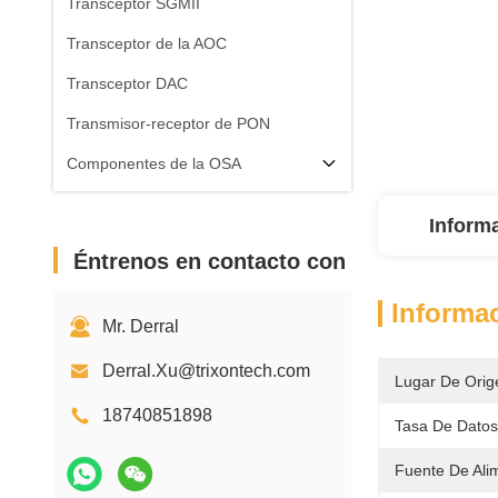
Transceptor SGMII
Transceptor de la AOC
Transceptor DAC
Transmisor-receptor de PON
Componentes de la OSA
Inform
Éntrenos en contacto con
Informac
Mr. Derral
Derral.Xu@trixontech.com
Lugar De Orig
18740851898
Tasa De Datos
Fuente De Ali