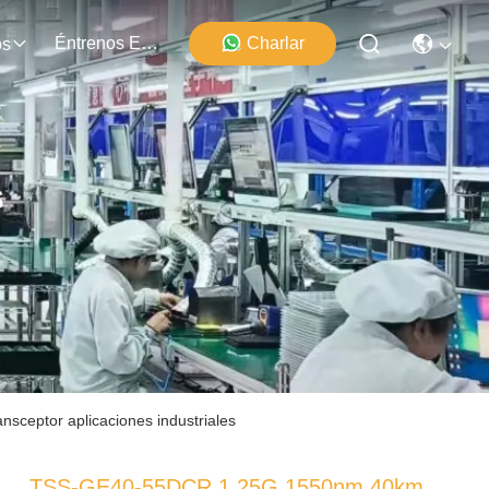
Éntrenos En Contacto Con
Charlar
os
s
eptor aplicaciones industriales
TSS-GE40-55DCR 1.25G 1550nm 40km