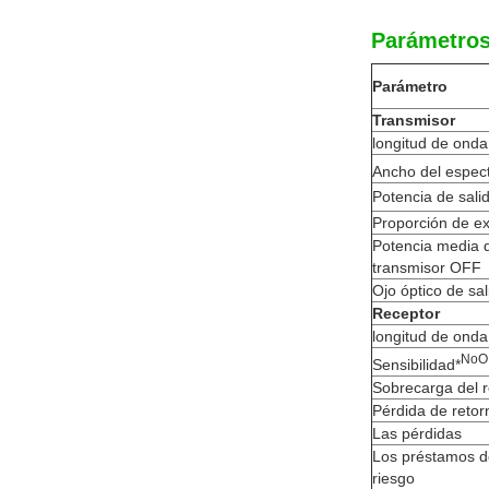
Parámetros
Parámetro
Transmisor
longitud de onda
Ancho del espect
Potencia de sali
Proporción de ex
Potencia media 
transmisor OFF
Ojo óptico de sal
Receptor
longitud de onda
No
O
Sensibilidad*
Sobrecarga del 
Pérdida de retor
Las pérdidas
Los préstamos de
riesgo