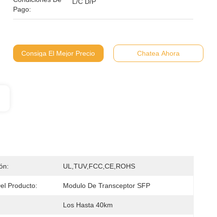
L/C D/P
Pago:
Consiga El Mejor Precio
Chatea Ahora
ión:
UL,TUV,FCC,CE,ROHS
l Producto:
Modulo De Transceptor SFP
Los Hasta 40km