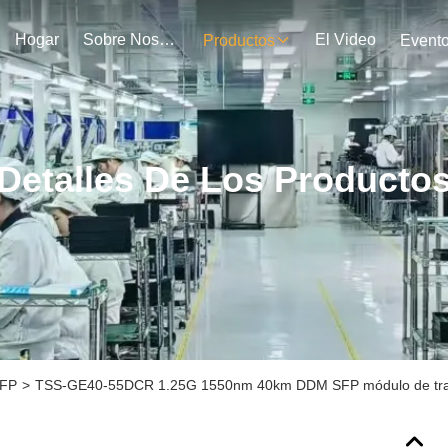
Hogar
Sobre Nosotros
El Video
Productos
Event
Detalles De Los Producto
SFP
>
TSS-GE40-55DCR 1.25G 1550nm 40km DDM SFP módulo de transc