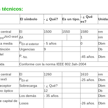
 técnicos:
- ¿ Qué
El símbolo
- ¿ Qué?
Es un tipo.
Unida
es?
 central
El
1500
1550
1580
nm
No
O sea
4
∆λ
1
nm
ro*
P
da media
- 5 años
0
Dbm
En el exterior
tinción
Urgencias
9
Db
del
P
-45 años.
Dbm
- No.
ida
Conforme con la norma IEEE 802.3ah-2004
 central
El
1260
1610
nm
P
 sea
5
-25 años.
Dbm
En el
receptor
Sobrecarga
- ¿ Qué?
Dbm
no óptico
12
Db
Los demás
- 35 años.
Dbm
 capital de
Losos
-26 años.
Dbm