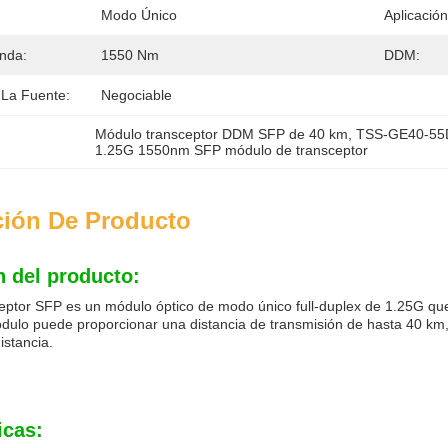
Modo Único
Aplicación
nda:
1550 Nm
DDM:
La Fuente:
Negociable
Módulo transceptor DDM SFP de 40 km
, 
TSS-GE40-55D
1.25G 1550nm SFP módulo de transceptor
ción De Producto
n del producto:
eptor SFP es un módulo óptico de modo único full-duplex de 1.25G que
ódulo puede proporcionar una distancia de transmisión de hasta 40 k
istancia.
icas: