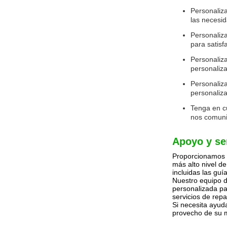
Personaliza
las necesid
Personaliza
para satisf
Personaliza
personaliza
Personaliza
personaliza
Tenga en cu
nos comuni
Apoyo y se
Proporcionamos s
más alto nivel d
incluidas las guí
Nuestro equipo d
personalizada pa
servicios de repa
Si necesita ayud
provecho de su 