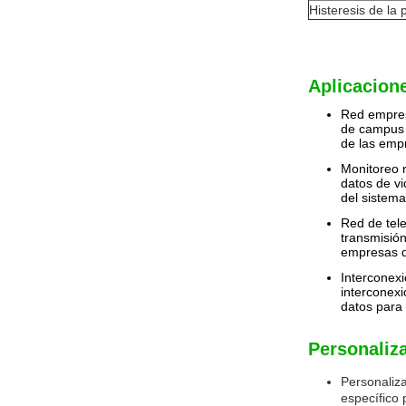
Histeresis de la 
Aplicacion
Red empresa
de campus y
de las empr
Monitoreo 
datos de vi
del sistema
Red de tel
transmisión
empresas d
Interconex
interconexi
datos para 
Personaliz
Personaliza
específico 