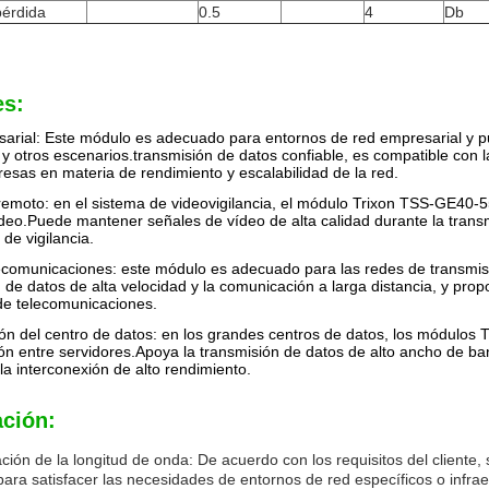
pérdida
0.5
4
Db
es:
rial: Este módulo es adecuado para entornos de red empresarial y pued
 otros escenarios.transmisión de datos confiable, es compatible con l
esas en materia de rendimiento y escalabilidad de la red.
remoto: en el sistema de videovigilancia, el módulo Trixon TSS-GE40-5
deo.Puede mantener señales de vídeo de alta calidad durante la transmis
 de vigilancia.
ecomunicaciones: este módulo es adecuado para las redes de transmisi
 de datos de alta velocidad y la comunicación a larga distancia, y propo
e telecomunicaciones.
ión del centro de datos: en los grandes centros de datos, los módulo
ón entre servidores.Apoya la transmisión de datos de alto ancho de ban
la interconexión de alto rendimiento.
ación:
ción de la longitud de onda: De acuerdo con los requisitos del cliente
para satisfacer las necesidades de entornos de red específicos o infraes