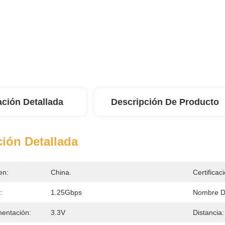
ación Detallada
Descripción De Producto
ión Detallada
en:
China.
Certificac
:
1.25Gbps
Nombre De
mentación:
3.3V
Distancia: