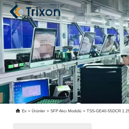
Ev
>
Ürünler
>
SFP Alıcı Modülü
>
TSS-GE40-55DCR 1.25G