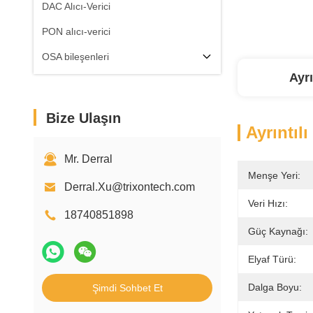
DAC Alıcı-Verici
PON alıcı-verici
OSA bileşenleri
Ayrı
Bize Ulaşın
Ayrıntılı
Mr. Derral
Menşe Yeri:
Derral.Xu@trixontech.com
Veri Hızı:
18740851898
Güç Kaynağı:
Elyaf Türü:
Dalga Boyu:
Şimdi Sohbet Et