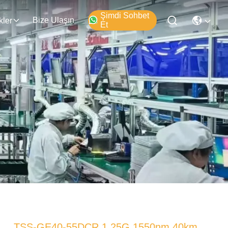
Şimdi Sohbet
Bize Ulaşın
kler
Et
TSS-GE40-55DCR 1.25G 1550nm 40km