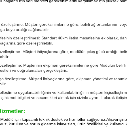
ı bağlantı için veri merkezi gereksinimlerini karşılamak için yüksek ban
zelleştirme: Müşteri gereksinimlerine göre, belirli ağ ortamlarının veya fi
ga boyu aralığı sağlanabilir.
fesinin özelleştirilmesi: Standart 40km iletim mesafesine ek olarak, da
yaçlarına göre özelleştirilebilir.
özelleştirme: Müşteri ihtiyaçlarına göre, modülün çıkış gücü aralığı, belir
bilir.
zelleştirme: Müşterinin ekipman gereksinimlerine göre,Modülün belirli 
estleri ve doğrulamaları gerçekleştirir..
ogo özelleştirme: Müşteri ihtiyaçlarına göre, ekipman yönetimi ve tanıml
ilir.
selleştirme uygulanabilirliğinin ve kullanılabilirliğinin müşteri kişiselle
miş hizmet bilgileri ve seçenekleri almak için sizinle ayrıntılı olarak iletiş
Hizmetler:
odülü için kapsamlı teknik destek ve hizmetler sağlıyoruz.Alışverişiniz
uz, kurulum ve sorun giderme kılavuzları, ürün özellikleri ve kullanıcı kı