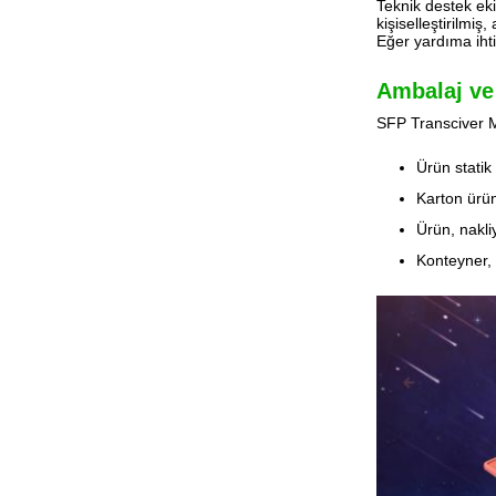
Teknik destek eki
kişiselleştirilmi
Eğer yardıma ihti
Ambalaj ve
SFP Transciver M
Ürün statik 
Karton ürün
Ürün, nakli
Konteyner, g