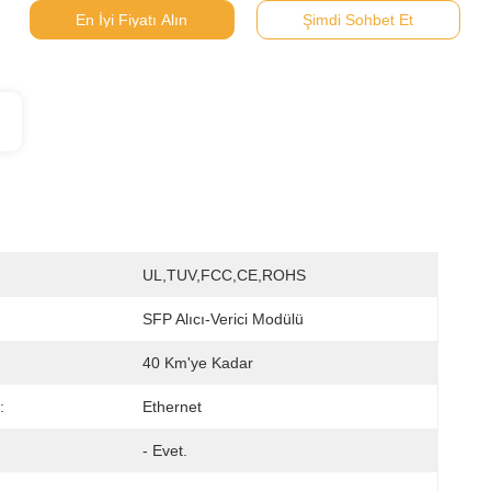
En İyi Fiyatı Alın
Şimdi Sohbet Et
UL,TUV,FCC,CE,ROHS
SFP Alıcı-Verici Modülü
40 Km'ye Kadar
:
Ethernet
- Evet.