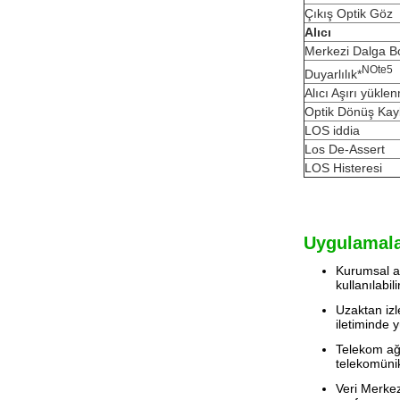
Çıkış Optik Göz
Alıcı
Merkezi Dalga B
N
Ote
5
Duyarlılık*
Alıcı Aşırı yükle
Optik Dönüş Kay
LOS iddia
Los De-Assert
LOS Histeresi
Uygulamala
Kurumsal ağ
kullanılabil
Uzaktan izl
iletiminde y
Telekom ağı
telekomünika
Veri Merkez