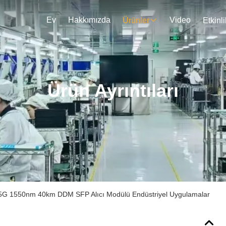
Ev
Hakkımızda
Video
Ürünler
Etkinli
Ürün Ayrıntıları
 1550nm 40km DDM SFP Alıcı Modülü Endüstriyel Uygulamalar