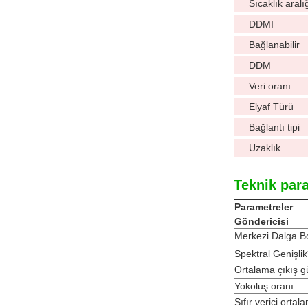
Sıcaklık aralı
DDMI
Bağlanabilir
DDM
Veri oranı
Elyaf Türü
Bağlantı tipi
Uzaklık
Teknik par
Parametreler
Göndericisi
Merkezi Dalga B
Spektral Genişlik
Ortalama çıkış g
Yokoluş oranı
Sıfır verici orta