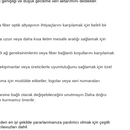
t genişliği ve düşük gecikme veri aktarımını destekler.
ber optik altyapının ihtiyaçlarını karşılamak için belirli bir
ha uzun veya daha kısa iletim mesafe aralığı sağlamak için
li ağ gereksinimlerini veya fiber bağlantı koşullarını karşılamak
ekipmanlar veya üreticilerle uyumluluğunu sağlamak için özel
ama için modülde etiketler, logolar veya seri numaraları
ştirmesine bağlı olarak değişebileceğini unutmayın.Daha doğru
im kurmamız önerilir..
den en iyi şekilde yararlanmanıza yardımcı olmak için çeşitli
lavuzları dahil.