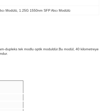
ıcı Modülü
, 
1.25G 1550nm SFP Alıcı Modülü
tam-dupleks tek modlu optik moduldür.Bu modül, 40 kilometreye
undur.