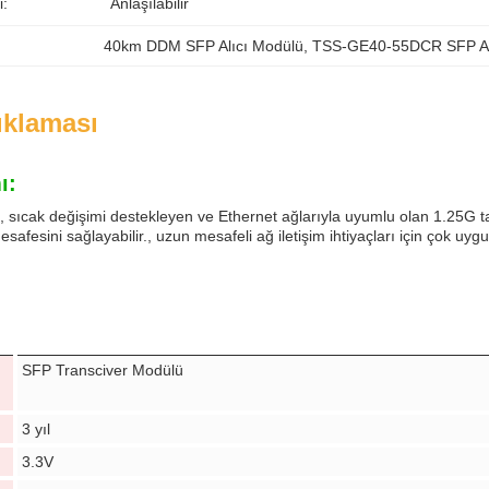
i:
Anlaşılabilir
40km DDM SFP Alıcı Modülü
, 
TSS-GE40-55DCR SFP Al
ıklaması
ı:
, sıcak değişimi destekleyen ve Ethernet ağlarıyla uyumlu olan 1.25G 
esafesini sağlayabilir., uzun mesafeli ağ iletişim ihtiyaçları için çok uyg
SFP Transciver Modülü
3 yıl
3.3V