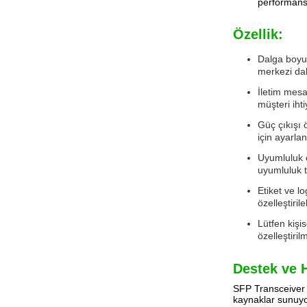
performansl
Özellik:
Dalga boyu ö
merkezi dal
İletim mesa
müşteri ihti
Güç çıkışı 
için ayarlana
Uyumluluk ö
uyumluluk t
Etiket ve l
özelleştirileb
Lütfen kişi
özelleştiril
Destek ve 
SFP Transceiver M
kaynaklar sunuyor