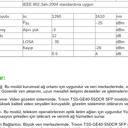
IEEE 802.3ah-2004 standardına uygun
oyutu
λc
1260
1610
nm
P
- 25
dBm
IN
nmiş
Aşırı yük
-3
dBm
bı
12
dB
LOSA
- 35
dBm
Kayıp
-26
dBm
0.5
4
dB
r:
: Bu modül kurumsal ağ ortamı için uygundur ve veri merkezlerinde, o
ir.Güvenilir veri aktarımı, uzun mesafeli iletişimi destekler ve işletmelerin
eme: Video gözetim sisteminde, Trixon TSS-GE40-55DCR SFP modülü video
üksek kaliteli video sinyalleri koruyabilir, gözetim sisteminin istikrarını ve
: Bu modül, telekom operatörlerinin optik iletim ağları için uygundur.Yük
syon şirketleri için istikrarlı ve verimli ağ hizmetleri sunar.
i Bağlantısı: Büyük veri merkezlerinde, Trixon TSS-GE40-55DCR SFP mod