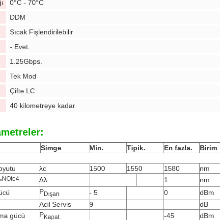
ğı
0°C - 70°C
DDM
Sıcak Fişlendirilebilir
- Evet.
1.25Gbps.
Tek Mod
Çifte LC
40 kilometreye kadar
ametreler:
Simge
Min.
Tipik.
En fazla.
Birim
oyutu
λc
1500
1550
1580
nm
N
Ote
4
∆λ
1
nm
*
P
ücü
- 5
0
dBm
Dışarı
Acil Servis
9
dB
P
lama gücü
-45
dBm
Kapat.