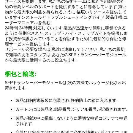
サービスを提供します. 私たちの技術チームは,私たちの製品のた
めの最高レベルのサポートを提供することに専念しています.買い
物から最大限の利益を得られるように 幅広いリソースを提供して
いますインストールとトラブルシューティングガイド,製品仕様,ユ
ーザーマニュアルを含む.
24時間 24時間 対応しています 製品が迅速かつ簡単に稼働できる
ように 個別化された ステップ・バイ・ステップガイドを提供しま
す投資が保護されていることを保証するために,包括的な保証と修
理サービスを提供します..
サポートが必要な場合は,私達に連絡してください. 私たちの親切
で知識のあるスタッフは,あなたのSFPトランシーバーモジュール
から最大限に活用するのに役立ちます.
梱包と輸送:
SFPトランシーバーモジュールは,次の方法でパッケージ化され出
荷されます.
製品は静的遮蔽袋に包装され,静的防止の箱に入れます.
カートンには製品名,部品番号,シリアル番号が記載されます.
製品が輸送中に損傷しないように適切な輸送コンテナで輸送
されます.
容器には安全で間に合う配送に必要な情報が明記されていま