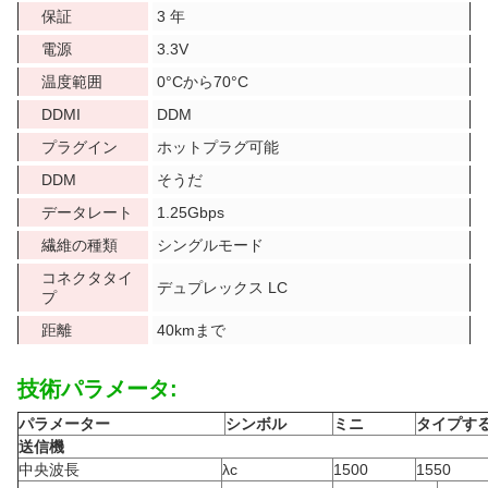
保証
3 年
電源
3.3V
温度範囲
0°Cから70°C
DDMI
DDM
プラグイン
ホットプラグ可能
DDM
そうだ
データレート
1.25Gbps
繊維の種類
シングルモード
コネクタタイ
デュプレックス LC
プ
距離
40kmまで
技術パラメータ:
パラメーター
シンボル
ミニ
タイプす
送信機
中央波長
λc
1500
1550