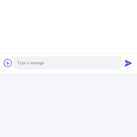
Photo
Video Call
Audio Call