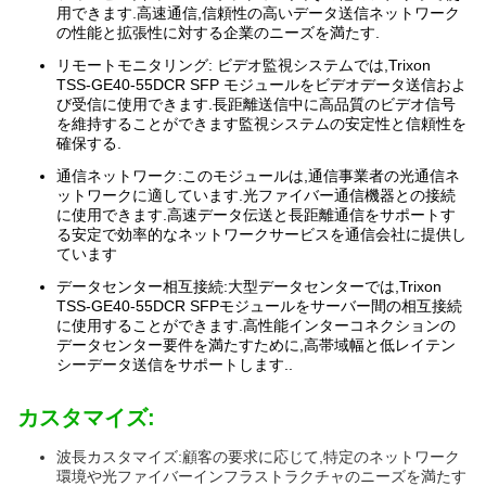
用できます.高速通信,信頼性の高いデータ送信ネットワーク
の性能と拡張性に対する企業のニーズを満たす.
リモートモニタリング: ビデオ監視システムでは,Trixon
TSS-GE40-55DCR SFP モジュールをビデオデータ送信およ
び受信に使用できます.長距離送信中に高品質のビデオ信号
を維持することができます監視システムの安定性と信頼性を
確保する.
通信ネットワーク:このモジュールは,通信事業者の光通信ネ
ットワークに適しています.光ファイバー通信機器との接続
に使用できます.高速データ伝送と長距離通信をサポートす
る安定で効率的なネットワークサービスを通信会社に提供し
ています
データセンター相互接続:大型データセンターでは,Trixon
TSS-GE40-55DCR SFPモジュールをサーバー間の相互接続
に使用することができます.高性能インターコネクションの
データセンター要件を満たすために,高帯域幅と低レイテン
シーデータ送信をサポートします..
カスタマイズ:
波長カスタマイズ:顧客の要求に応じて,特定のネットワーク
環境や光ファイバーインフラストラクチャのニーズを満たす