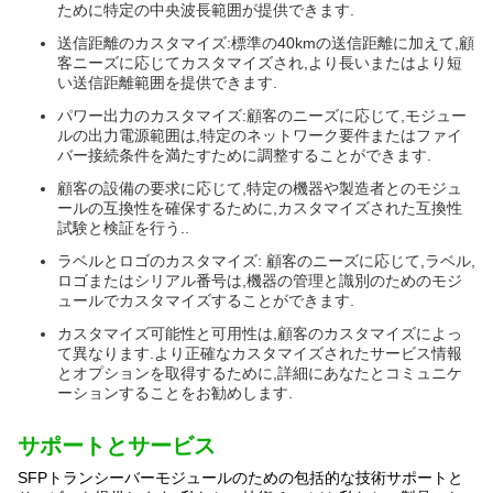
ために特定の中央波長範囲が提供できます.
送信距離のカスタマイズ:標準の40kmの送信距離に加えて,顧
客ニーズに応じてカスタマイズされ,より長いまたはより短
い送信距離範囲を提供できます.
パワー出力のカスタマイズ:顧客のニーズに応じて,モジュー
ルの出力電源範囲は,特定のネットワーク要件またはファイ
バー接続条件を満たすために調整することができます.
顧客の設備の要求に応じて,特定の機器や製造者とのモジュ
ールの互換性を確保するために,カスタマイズされた互換性
試験と検証を行う..
ラベルとロゴのカスタマイズ: 顧客のニーズに応じて,ラベル,
ロゴまたはシリアル番号は,機器の管理と識別のためのモジ
ュールでカスタマイズすることができます.
カスタマイズ可能性と可用性は,顧客のカスタマイズによっ
て異なります.より正確なカスタマイズされたサービス情報
とオプションを取得するために,詳細にあなたとコミュニケ
ーションすることをお勧めします.
サポートとサービス
SFPトランシーバーモジュールのための包括的な技術サポートと