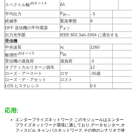
N
オート
4
∆λ
スペクトル幅*
P
平均出力
- 5
外へ
絶滅率
緊急事態
9
P
OFF 送信機の平均電源
オフ
出力光学眼
IEEE 802.3ah-2004 に適合する
受信機
中央波長
λc
1260
P
N
オート
5
敏感性*
IN
受信機の過負荷
過負荷
-3
オプティカルリターン損失
12
ローズ・アースート
ロサ
-35歳
ローズ・デ・アセット
ロスト
LOS ヒステレシス
0.5
応用:
エンタープライズネットワーク:このモジュールはエンター
プライズネットワーク環境に適しており,データセンター,オ
フィスビル,キャンパスネットワーク,その他のシナリオで使