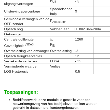
P
- 5
Uit
uitgangsvermogen
Spoedeisende
Uitstervingspercentage
9
hulp
Gemiddeld vermogen van de
P
Afgesloten
OFF-zender
Optisch oog
Voldoen aan IEEE 802.3ah-2004
Ontvanger
Centrale golflengte
λc
1260
P
N
De
5
Gevoeligheid*
IN
Overbelasting van ontvanger
Overbelasting
-3
Optisch terugkeerverlies
12
Verzekerde verliezen
LOSA
- 35
Verminderde waarde
Verlies
LOS Hysteresis
0.5
Toepassingen:
Bedrijfsnetwerk: deze module is geschikt voor een
netwerkomgeving van het bedrijfsleven en kan worden
gebruikt in datacenters, kantoorgebouwen,