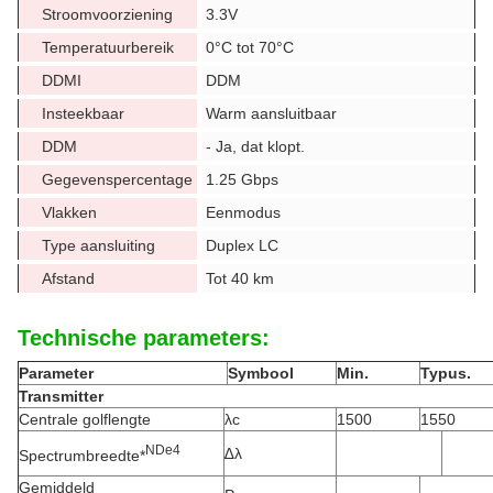
Stroomvoorziening
3.3V
Temperatuurbereik
0°C tot 70°C
DDMI
DDM
Insteekbaar
Warm aansluitbaar
DDM
- Ja, dat klopt.
Gegevenspercentage
1.25 Gbps
Vlakken
Eenmodus
Type aansluiting
Duplex LC
Afstand
Tot 40 km
Technische parameters:
Parameter
Symbool
Min.
Typus.
Transmitter
Centrale golflengte
λc
1500
1550
N
De
4
∆λ
Spectrumbreedte*
Gemiddeld