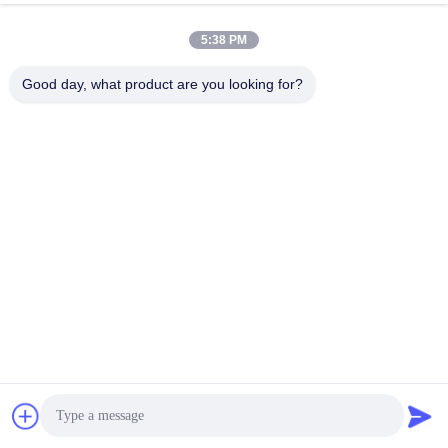
5:38 PM
Good day, what product are you looking for?
Markeringen:
SFP-Zendontvangermodule
Sfp Tweerichtingstransceiver
De Zendontvanger Van BiDisfp