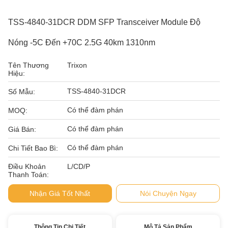
TSS-4840-31DCR DDM SFP Transceiver Module Độ
Nóng -5C Đến +70C 2.5G 40km 1310nm
Tên Thương
Trixon
Hiệu:
TSS-4840-31DCR
Số Mẫu:
Có thể đàm phán
MOQ:
Có thể đàm phán
Giá Bán:
Có thể đàm phán
Chi Tiết Bao Bì:
Điều Khoản
L/CD/P
Thanh Toán:
Nhận Giá Tốt Nhất
Nói Chuyện Ngay
Thông Tin Chi Tiết
Mô Tả Sản Phẩm