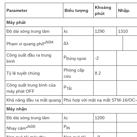
Khoảng
Parameter
Biểu tượng
Nhập.
phút
Máy phát
Độ dài sóng trung tâm
λc
1290
1310
N
ôt
4
∆λ
Phạm vi quang phổ*
Công suất đầu ra trung
P
-2
Đứng ngoài
bình
Phòng cấp
Tỷ lệ tuyệt chủng
8.2
cứu
Công suất trung bình của
P
Tắt
máy phát OFF
Khả năng đầu ra mắt quang
Phù hợp với mặt nạ mắt STM-16/OC-4
Máy nhận
Độ dài sóng trung tâm
λc
1200
P
N
ôt
5
Nhạy cảm*
IN