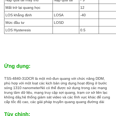
Nạp quá tải máy thu
Nạp quá tải
- 9
Mất trở lại quang học
12
LOS khẳng định
LOSA
-40
Mức đầu tư
LOSD
LOS Hysteresis
0.5
Ứng dụng:
TSS-4840-31DCR là một mô-đun quang với chức năng DDM,
phù hợp với một loạt các kịch bản ứng dụng.hoạt động ở bước
sóng 1310 nanometerNó có thể được sử dụng trong các mạng
trung tâm dữ liệu, mạng truy cập sợi quang, trạm cơ sở liên lạc
không dây,hệ thống giám sát video và các lĩnh vực khác để cung
cấp tốc độ cao, các giải pháp truyền quang quang đường dài
Tùy chỉnh: