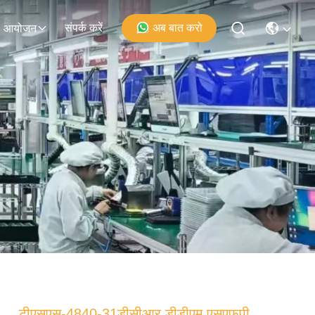
संपर्क करें
अब बात करो
आयोजन
टीएसएस-4840-31डीसीआर डीडीएम एसएफपी