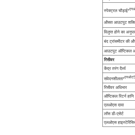
एन
स्पेक्ट्रल चौड़ाई*
औसत आउटपुट शक्त
विलुप्त होने का अनुप
बंद ट्रांसमीटर की 
आउटपुट ऑप्टिकल 
रिसीवर
केंद्र तरंग दैर्ध्य
एन
ओट
संवेदनशीलता*
रिसीवर अधिभार
ऑप्टिकल रिटर्न हानि
एलओएस दावा
लॉस डी-एसेर्ट
एलओएस हाइस्टेरिसि