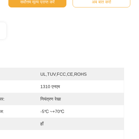
सर्वोत्तम मूल्य प्राप्त करें
अब बात करो
UL,TUV,FCC,CE,ROHS
1310 एनएम
ार:
नियंत्रण रेखा
ंज:
-5℃ ~+70℃
हाँ