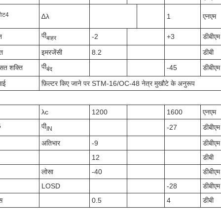
ओट
4
∆λ
1
एनएम
पी
ि
-2
+3
डीबीएम
बाहर
ात
इमरजेंसी
8.2
डीबी
पी
औसत शक्ति
-45
डीबीएम
बंद
आई
फ़िल्टर किए जाने पर STM-16/OC-48 नेत्र मुखौटे के अनुरूप
λc
1200
1600
एनएम
पी
5
-27
डीबीएम
IN
अतिभार
-9
डीबीएम
12
डीबी
लोसा
-40
डीबीएम
LOSD
-28
डीबीएम
स
0.5
4
डीबी