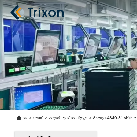
घर
>
उत्पादों
>
एसएफपी ट्रांसीवर मॉड्यूल
>
टीएसएस-4840-31डीसीआर ड