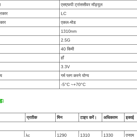
म
एसएफपी ट्रांससीवर मॉड्यूल
्रकार
LC
रकार
एकल-मोड
1310nm
2.5G
40 किमी
हाँ
3.3V
्य
गर्म प्लग करने योग्य
-5°C ~+70°C
डः
प्रतीक
मिन
टाइप करें।
अधिकतम
इकाई
λc
1290
1310
1330
एनएम