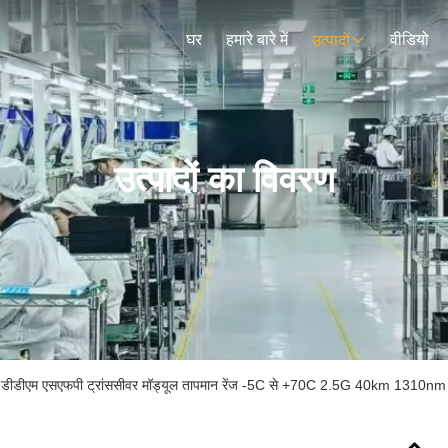
घर
हमारे बारे में
वीडियो
उत्पादों
उत्पादों का विवरण
ीडीएम एसएफपी ट्रांससीवर मॉड्यूल तापमान रेंज -5C से +70C 2.5G 40km 1310nm