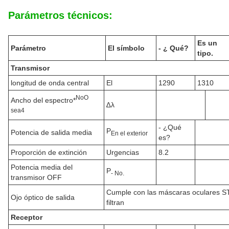
Parámetros técnicos:
Es un
Parámetro
El símbolo
- ¿ Qué?
tipo.
Transmisor
longitud de onda central
El
1290
1310
No
O
Ancho del espectro*
∆λ
sea
4
- ¿Qué
P
Potencia de salida media
En el exterior
es?
Proporción de extinción
Urgencias
8.2
Potencia media del
P
- No.
transmisor OFF
Cumple con las máscaras oculares 
Ojo óptico de salida
filtran
Receptor