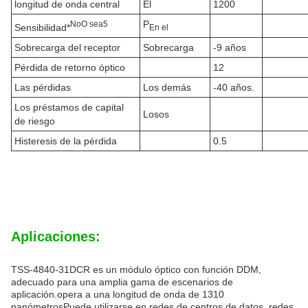
longitud de onda central
El
1200
P
No
O sea
5
Sensibilidad*
En el
Sobrecarga del receptor
Sobrecarga
-9 años
Pérdida de retorno óptico
12
Las pérdidas
Los demás
-40 años.
Los préstamos de capital
Losos
de riesgo
Histeresis de la pérdida
0.5
Aplicaciones:
TSS-4840-31DCR es un módulo óptico con función DDM,
adecuado para una amplia gama de escenarios de
aplicación.opera a una longitud de onda de 1310
nanómetrosPuede utilizarse en redes de centros de datos, redes