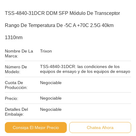
TSS-4840-31DCR DDM SFP Módulo De Transceptor
Rango De Temperatura De -5C A +70C 2.5G 40km
1310nm
Nombre De La
Trixon
Marca:
TSS-4840-31DCR: las condiciones de los
Número De
equipos de ensayo y de los equipos de ensayo
Modelo:
Cuota De
Negociable
Producción:
Negociable
Precio:
Detalles Del
Negociable
Embalaje:
Condiciones De
L/C D/P
Consiga El Mejor Precio
Chatea Ahora
Pago: