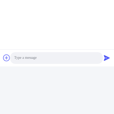
Photo
Etichette:
Video Call
Audio Call
Modulo Del Ricetrasmettitore Di SFP