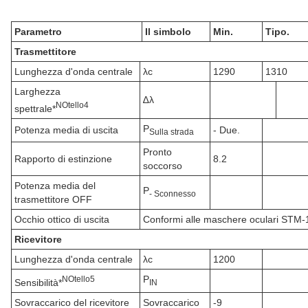
Parametro
Il simbolo
Min.
Tipo.
Trasmettitore
Lunghezza d'onda centrale
λc
1290
1310
Larghezza
∆λ
N
Otello
4
spettrale*
P
Potenza media di uscita
- Due.
Sulla strada
Pronto
Rapporto di estinzione
8.2
soccorso
Potenza media del
P
- Sconnesso
trasmettitore OFF
Occhio ottico di uscita
Conformi alle maschere oculari STM-1
Ricevitore
Lunghezza d'onda centrale
λc
1200
P
N
Otello
5
Sensibilità*
IN
Sovraccarico del ricevitore
Sovraccarico
-9