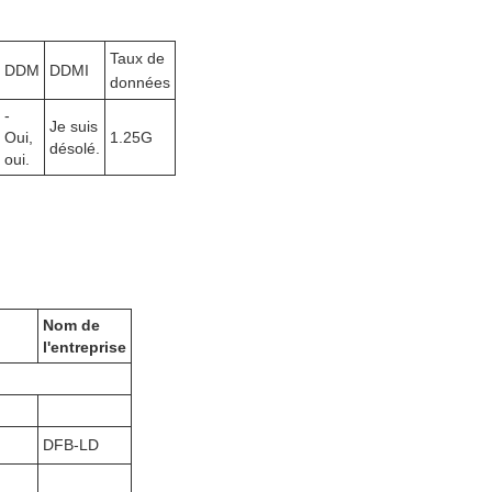
Taux de
DDM
DDMI
données
-
Je suis
Oui,
1.25G
désolé.
oui.
Nom de
l'entreprise
DFB-LD