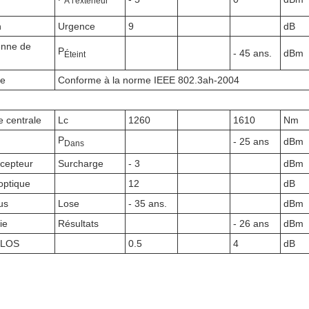
À l'extérieur
n
Urgence
9
dB
enne de
P
- 45 ans.
dBm
Éteint
ue
Conforme à la norme IEEE 802.3ah-2004
 centrale
Lc
1260
1610
Nm
P
- 25 ans
dBm
Dans
cepteur
Surcharge
- 3
dBm
optique
12
dB
us
Lose
- 35 ans.
dBm
ie
Résultats
- 26 ans
dBm
e LOS
0.5
4
dB