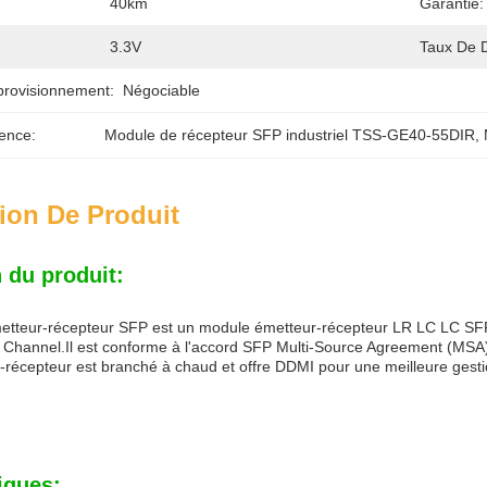
40km
Garantie:
3.3V
Taux De 
provisionnement:
Négociable
ence:
Module de récepteur SFP industriel TSS-GE40-55DIR
, 
ion De Produit
 du produit:
tteur-récepteur SFP est un module émetteur-récepteur LR LC LC SFP 
r Channel.Il est conforme à l'accord SFP Multi-Source Agreement (MSA
récepteur est branché à chaud et offre DDMI pour une meilleure gestio
iques: