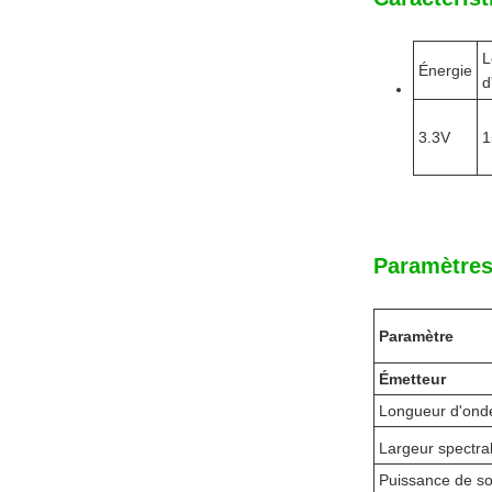
L
Énergie
d
3.3V
1
Paramètres
Paramètre
Émetteur
Longueur d'onde
Largeur spectra
Puissance de so