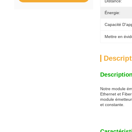
Distance:
Énergie:
Capacité D'ap
Mettre en évid
Descript
Description
Notre module éme
Ethernet et Fibe
module émetteur-
et constante.
Caractérist