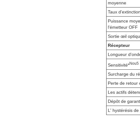
moyenne
Taux d'extinctio
Puissance moy
l'émetteur OFF
Sortie œil optiq
Récepteur
Longueur d'onde
N
ou
5
Sensitivité*
Surcharge du ré
Perte de retour 
Les actifs déten
Dépôt de garant
L' hystérésis d