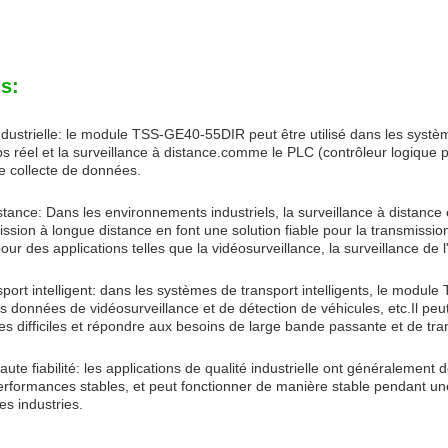
s:
dustrielle: le module TSS-GE40-55DIR peut être utilisé dans les systèm
 réel et la surveillance à distance.comme le PLC (contrôleur logique pr
e collecte de données.
stance: Dans les environnements industriels, la surveillance à distance
ssion à longue distance en font une solution fiable pour la transmissi
pour des applications telles que la vidéosurveillance, la surveillance de 
port intelligent: dans les systèmes de transport intelligents, le modul
es données de vidéosurveillance et de détection de véhicules, etc.Il pe
s difficiles et répondre aux besoins de large bande passante et de tra
ute fiabilité: les applications de qualité industrielle ont généralement de
performances stables, et peut fonctionner de manière stable pendant un
es industries.