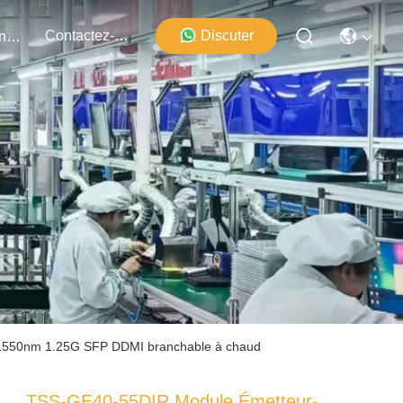
Contactez-Nous
Discuter
Événements
 1550nm 1.25G SFP DDMI branchable à chaud
TSS-GE40-55DIR Module Émetteur-