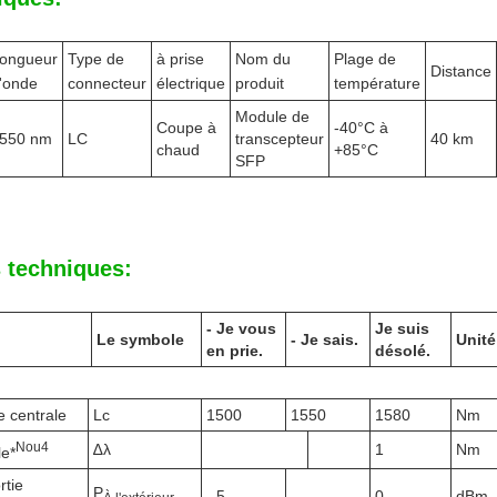
ongueur
Type de
à prise
Nom du
Plage de
Distance
'onde
connecteur
électrique
produit
température
Module de
Coupe à
-40°C à
550 nm
LC
transcepteur
40 km
chaud
+85°C
SFP
 techniques:
- Je vous
Je suis
Le symbole
- Je sais.
Unité
en prie.
désolé.
 centrale
Lc
1500
1550
1580
Nm
N
ou
4
∆λ
1
Nm
le*
rtie
P
- 5
0
dBm