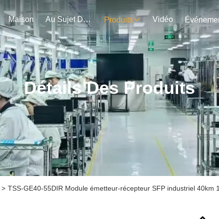
Maison
Au Sujet De Nous
Vidéo
Produits
Détails Des Produits
>
TSS-GE40-55DIR Module émetteur-récepteur SFP industriel 40km