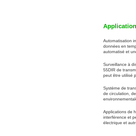
Application
Automatisation in
données en temps
automatisé et un
Surveillance à di
55DIR de transmi
peut être utilisé 
Système de trans
de circulation, d
environnementale
Applications de ha
interférence et 
électrique et autr