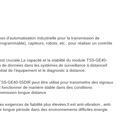
es d'automatisation industrielle pour la transmission de
ogrammable), capteurs, robots, etc., pour réaliser un contrôle
 est cruciale.La capacité et la stabilité du module TSS-GE40-
on de données dans les systèmes de surveillance à distanceIl
l'état de l'équipement et le diagnostic à distance.
e TSS-GE40-55DIR peut être utilisé pour transmettre des signaux
ut fonctionner de manière stable dans des conditions
nsmission longue distance.
s exigences de fiabilité plus élevées.Il est anti-vibration., anti-
e longue période dans des environnements difficiles.énergie