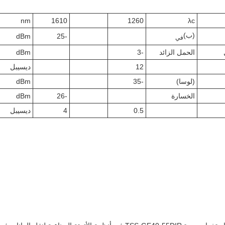
nm
1610
1260
λc
(ب)
dBm
-25
في
الحمل الزائد
-3
dBm
12
ديسيبل
(لوسا)
-35
dBm
الخسارة
-26
dBm
0.5
4
ديسيبل