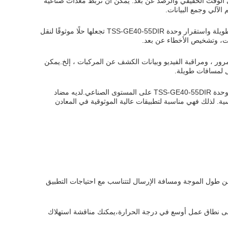
لأتمتة الصناعية لنقل البيانات في الوقت الحقيقي والرصد عن بعد. يمكن أن تربط معدات صناعية
المراقبة عن بعد: في البيئات الصناعية، المراقبة عن بعد أمر حاسم.القدرة على نقل البيانات لمسافات طويلة واستقرار وحدة TSS-GE40-55DIR تجعلها حلًا موثوقًا لنقل
دات، وتشخيص الأخطاء عن بعد.
ل الذكية ، يمكن استخدام وحدة TSS-GE40-55DIR لنقل إشارات المرور ، ومراقبة الفيديو وبيانات الكشف عن المركبات ، إلخ.يمكن
ل لمسافات طويلة.
تطبيقات عالية الموثوقية: تتطلب التطبيقات الصناعية عادةً متطلبات أعلى للموثوقية. تم تصميم و اختبار وحدة TSS-GE40-55DIR على المستوى الصناعي.لديه مضاد
ية. لذلك فهي مناسبة لتطبيقات عالية الموثوقية في المعادن
ن طول الموجة ومسافة الإرسال لتتناسب مع احتياجات التطبيق
إلى نطاق عمل أوسع في درجة الحرارة،يمكنك مناقشة استهلاك