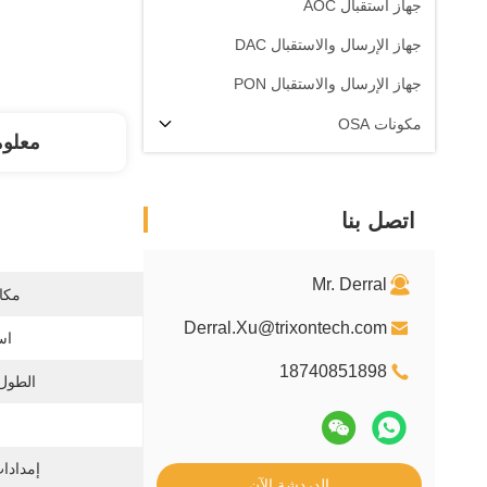
جهاز استقبال AOC
جهاز الإرسال والاستقبال DAC
جهاز الإرسال والاستقبال PON
مكونات OSA
معلو
اتصل بنا
Mr. Derral
مكان
Derral.Xu@trixontech.com
اس
18740851898
الطول
إمدادات
الدردشة الآن