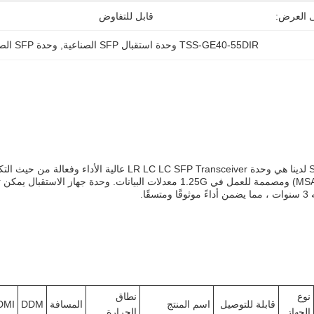
ى العرض:
قابل للتفاوض
TSS-GE40-55DIR وحدة استقبال SFP الصناعية
, 
وحدة SFP الصناعية 40 كم
ًا.
نوع
نطاق
قابلة للتوصيل
اسم المنتج
المسافة
DDM
DMI
الجهاز
الحرارة