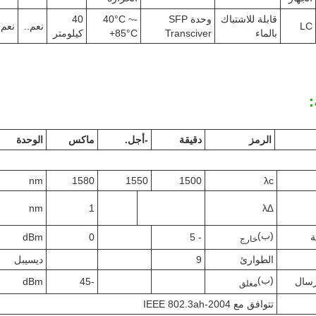
قابلة للاشتباك
وحدة SFP
-40°C ~
40
LC
نعم..
نعم
بالماء
Transciver
+85°C
كيلومتر
:
الرمز
دقيقة
-أجل.
ماكس
الوحدة
nm
1580
1550
1500
λc
nm
1
∆λ
(ب)
ة
- 5
0
dBm
خارج
الطوارئ
9
ديسيبل
(ب)
رسال
-45
dBm
مغلق
تتوافق مع IEEE 802.3ah-2004