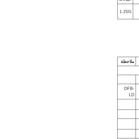
1.25G
ملاحظة
DFB-
LD