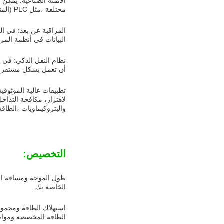
مختلفة ،مثل PLC (المتحكم المنطقي القابل للبرمجة)، أجهزة الاستشعار، الروبوتات، الخ لتحقيق التحكم الآلي وجمع البيانات.
البيانات في أنظمة المر
أن تعمل بشكل مستقر في
لاهتزاز، مكافحة التداخ
والبتروكيماويات ،الطاقة
التخصيص:
طول الموجة ومسافة الإ
الخاصة بك.
استهلاك الطاقة ومجموع
الطاقة المخصصة ومواص