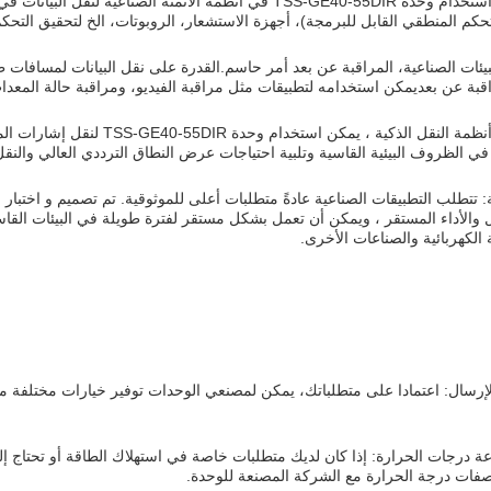
الأتمتة الصناعية: يمكن استخدام وحدة TSS-GE40-55DIR في أنظمة ا
اقبة عن بعديمكن استخدامه لتطبيقات مثل مراقبة الفيديو، ومراقبة حالة المع
نظام النقل الذكي: في أنظمة النق
 الظروف البيئية القاسية وتلبية احتياجات عرض النطاق الترددي العالي والنق
ل والأداء المستقر ، ويمكن أن تعمل بشكل مستقر لفترة طويلة في البيئات القاس
 الكهربائية والصناعات الأخرى.
رسال: اعتمادا على متطلباتك، يمكن لمصنعي الوحدات توفير خيارات مختلفة م
ة درجات الحرارة: إذا كان لديك متطلبات خاصة في استهلاك الطاقة أو تحتاج 
فات درجة الحرارة مع الشركة المصنعة للوحدة.