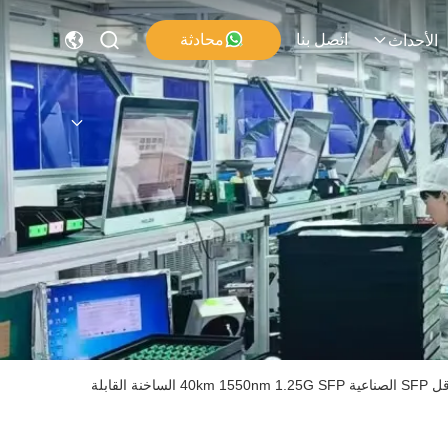
اتصل بنا
محادثة
الأحداث
TSS-GE40-55DIR وحدة ناقل SFP الصناعية 40km 1550nm 1.25G SFP الساخنة القابلة