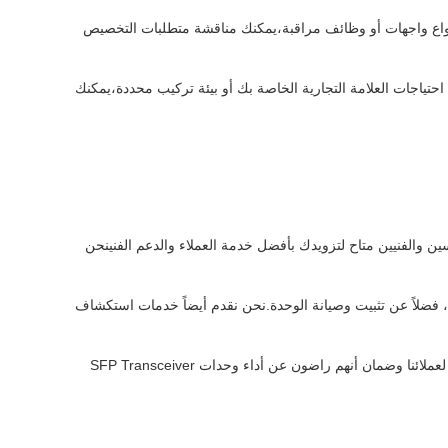
واع واجهات أو وظائف مراقبة،يمكنك مناقشة متطلبات التخصيص
ياجات العلامة التجارية الخاصة بك أو بيئة تركيب محددة،يمكنك
نا من المهندسين والفنيين متاح لتزويدك بأفضل خدمة العملاء والدعم الفنينحن
ة، فضلاً عن تثبيت وصيانة الوحدة.نحن نقدم أيضاً خدمات استكشاف
نحن ملتزمون بتوفير أفضل الخدمة والدعم لعملائنا.نحن نسعى جاهدين لتوفير خدمة شاملة وموثوق بها لعملائنا وضمان أنهم راضون عن أداء وحدات SFP Transceiver