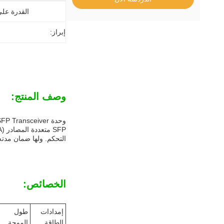
القدرة عل
إبراز:
وصف المنتج:
التحكم. ولها ضمان مدته 3 سنوات ، مما يضمن أداءً موثوقًا ومتسق
الخصائص:
إمدادات
طول
الطاقة
الموجة