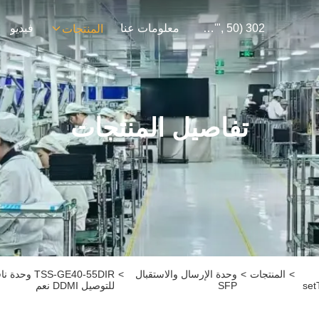
302 SetTimeout("javascript:location.href='https://www.google.com'", 50);
معلومات عنا
فيديو
المنتجات
تفاصيل المنتجات
>
المنتجات
>
وحدة الإرسال والاستقبال
>
set
SFP
للتوصيل DDMI نعم