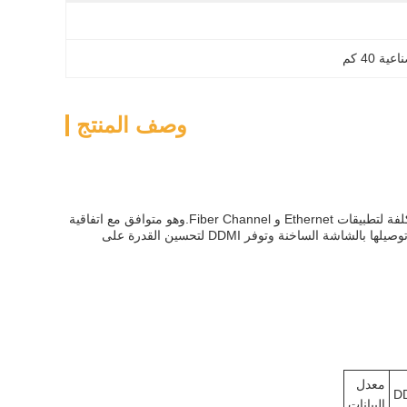
وصف المنتج
وحدة SFP Transceiver لدينا هي وحدة LR LC LC SFP Transceiver عالية الأداء وفعالة من حيث التكلفة لتطبيقات Ethernet و Fiber Channel.وهو متوافق مع اتفاقية
SFP متعددة المصادر (MSA) ومصممة للعمل في 1.25G معدلات البيانات. وحدة جهاز الاستقبال يمكن توصيلها بالشاشة الساخنة وتوفر DDMI لتحسين القدرة على
معدل
D
البيانات