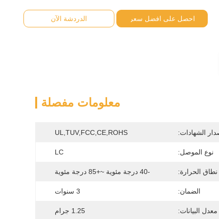
احصل على افضل سعر
الدردشة الآن
معلومات مفصلة
دار الشهادات:
UL,TUV,FCC,CE,ROHS
نوع الموصل:
LC
نطاق الحرارة:
-40 درجة مئوية ~+85 درجة مئوية
الضمان:
3 سنوات
معدل البيانات:
1.25 جرام