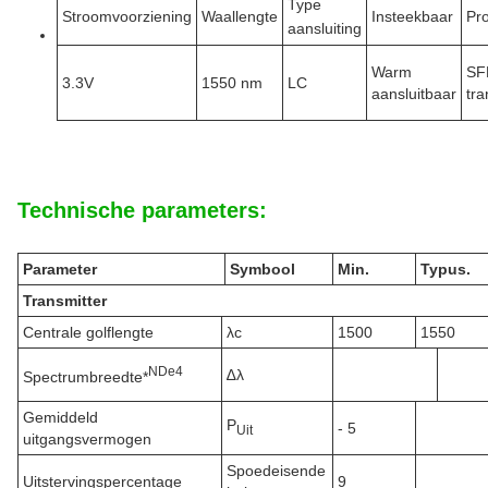
Type
Stroomvoorziening
Waallengte
Insteekbaar
Pr
aansluiting
Warm
SF
3.3V
1550 nm
LC
aansluitbaar
tr
Technische parameters:
Parameter
Symbool
Min.
Typus.
Transmitter
Centrale golflengte
λc
1500
1550
N
De
4
∆λ
Spectrumbreedte*
Gemiddeld
P
- 5
Uit
uitgangsvermogen
Spoedeisende
Uitstervingspercentage
9