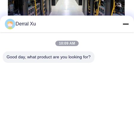
Derral Xu
Markeringen:
SFP-Zendontvangermodule
10:09 AM
Sfp Tweerichtingstransceiver
Good day, what product are you looking for?
De Zendontvanger Van BiDisfp
Snel contact
Adres
Gebouw 2 #, nr.1000 Tiangong Avenue, Xinxing Street,
Tianfu New Area, Chengdu Sichuan Provincie, 610213,