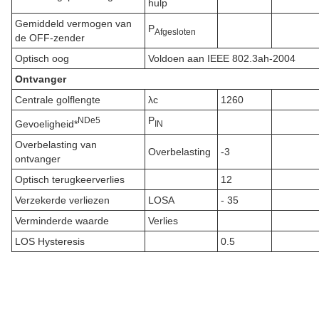
hulp
Gemiddeld vermogen van
P
Afgesloten
de OFF-zender
Optisch oog
Voldoen aan IEEE 802.3ah-2004
Ontvanger
Centrale golflengte
λc
1260
P
N
De
5
Gevoeligheid*
IN
Overbelasting van
Overbelasting
-3
ontvanger
Optisch terugkeerverlies
12
Verzekerde verliezen
LOSA
- 35
Verminderde waarde
Verlies
LOS Hysteresis
0.5