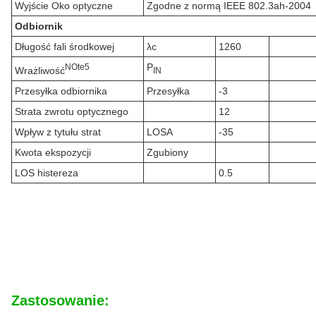
Wyjście Oko optyczne
Zgodne z normą IEEE 802.3ah-2004
Odbiornik
Długość fali środkowej
λc
1260
P
N
Ote
5
Wrażliwość
IN
Przesyłka odbiornika
Przesyłka
-3
Strata zwrotu optycznego
12
Wpływ z tytułu strat
LOSA
-35
Kwota ekspozycji
Zgubiony
LOS histereza
0.5
Zastosowanie: