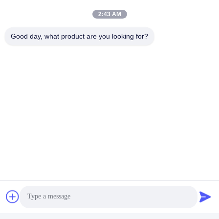
2:43 AM
Tagi:
Moduł Nadawczo-Odbiorczy SFP
Good day, what product are you looking for?
SFP Dwukierunkowy Nadajnik
Transceiver BiDi SFP
Szybki kontakt
Adres
Budynek 2#, nr.1000 aleja Tiangong, ulica Xinxing, nowa
dzielnica Tianfu, prowincja Chengdu Sichuan, 610213, Chiny
Tel
86-28-63025144-817