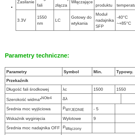
Zasilanie
Włączające
fali
złącza
produktu
temperat
Moduł
1550
Gotowy do
-40°C
3.3V
LC
nadajnika
nm
wtykania
~+85°C
SFP
Parametry techniczne:
Parametry
Symbol
Min.
Typowy.
Przekaźnik
Długość fali środkowej
λc
1500
1550
N
Ote
4
∆λ
Szerokość widma*
P
Średnia moc wyjściowa
- 5
WYJEDNIE
Wskaźnik wyginięcia
Wylotowe
9
P
Średnia moc nadajnika OFF
Włączony