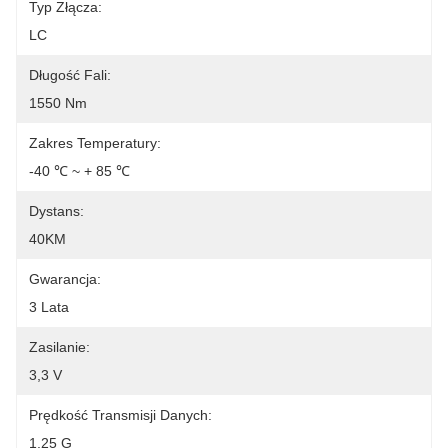
Typ Złącza:
LC
Długość Fali:
1550 Nm
Zakres Temperatury:
-40 ℃ ~ + 85 ℃
Dystans:
40KM
Gwarancja:
3 Lata
Zasilanie:
3,3 V
Prędkość Transmisji Danych:
1,25 G