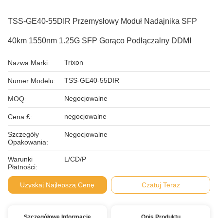
TSS-GE40-55DIR Przemysłowy Moduł Nadajnika SFP
40km 1550nm 1.25G SFP Gorąco Podłączalny DDMI
Trixon
Nazwa Marki:
TSS-GE40-55DIR
Numer Modelu:
Negocjowalne
MOQ:
negocjowalne
Cena £:
Szczegóły
Negocjowalne
Opakowania:
Warunki
L/CD/P
Płatności:
Uzyskaj Najlepszą Cenę
Czatuj Teraz
Szczegółowe Informacje
Opis Produktu