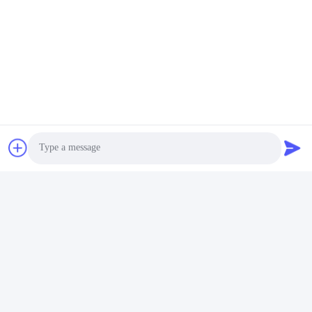
Photo
Video Call
Audio Call
แท็ก:
โมดูลรับส่งสัญญาณ SFP