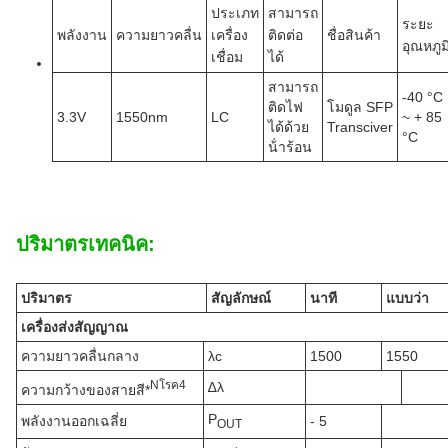
ประเภท
สามารถ
ระยะ
พลังงาน
ความยาวคลื่น
เครื่อง
ติดต่อ
ชื่อสินค้า
อุณหภูม
เชื่อม
ได้
สามารถ
-40 °C
ติดไฟ
โมดูล SFP
3.3V
1550nm
LC
~ + 85
ได้ด้วย
Transciver
°C
น้ําร้อน
ปริมาตรเทคนิค:
ปริมาตร
สัญลักษณ์
นาที
แบบว่า
เครื่องส่งสัญญาณ
ความยาวคลื่นกลาง
λc
1500
1550
N
โรค
4
∆λ
ความกว้างของสายสี*
P
พลังงานออกเฉลี่ย
- 5
OUT