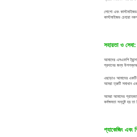
লোগো এবং কাস্টমাইজড চে
কাস্টমাইজড চেহারা নক
সহায়তা ও সেবা:
আমাদের এসএফপি ট্রান্স
প্রদানের জন্য উপলব্ধআ
এছাড়াও আমাদের একটি বি
আমরা ত্রুটি সমাধান এব
আমরা আমাদের গ্রাহকদের
কর্মক্ষমতা সন্তুষ্ট হয় ত
প্যাকেজিং এবং শ