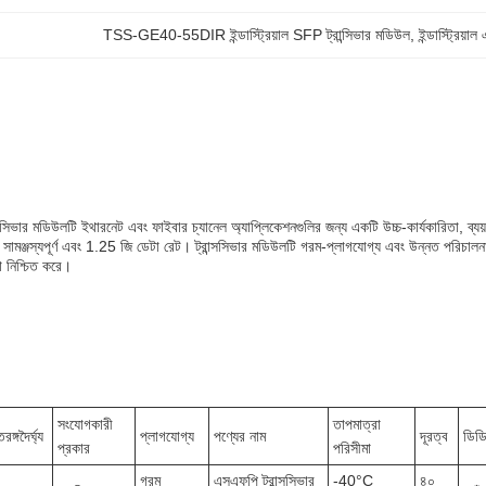
TSS-GE40-55DIR ইন্ডাস্ট্রিয়াল SFP ট্রান্সিভার মডিউল
, 
ইন্ডাস্ট্রিয়
সিভার মডিউলটি ইথারনেট এবং ফাইবার চ্যানেল অ্যাপ্লিকেশনগুলির জন্য একটি উচ্চ-কার্যকারিতা, ব্
সামঞ্জস্যপূর্ণ এবং 1.25 জি ডেটা রেট। ট্রান্সসিভার মডিউলটি গরম-প্লাগযোগ্য এবং উন্নত পরিচালন
তা নিশ্চিত করে।
সংযোগকারী
তাপমাত্রা
তরঙ্গদৈর্ঘ্য
প্লাগযোগ্য
পণ্যের নাম
দূরত্ব
ডিড
প্রকার
পরিসীমা
গরম
এসএফপি ট্রান্সসিভার
-40°C
৪০