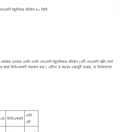
াল এসএফপি ট্রান্সিভার মডিউল ৪০ কিমি
যয়-কার্যকর এলআর এলসি এলসি এসএফপি ট্রান্সসিভার মডিউল।এটি এসএফপি মাল্টি-সোর্স
ার জন্য ডিডিএমআই সরবরাহ করে। এটিতে 3 বছরের ওয়ারেন্টি রয়েছে, যা নির্ভরযোগ্য
ডেটা
িএম
ডিডিএমআই
রেট