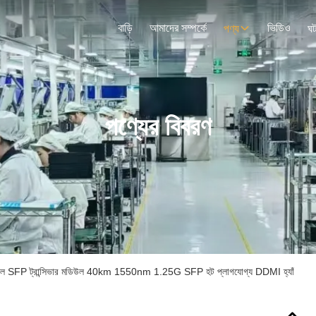
বাড়ি
আমাদের সম্পর্কে
ভিডিও
পণ্য
ঘট
পণ্যের বিবরণ
়াল SFP ট্রান্সিভার মডিউল 40km 1550nm 1.25G SFP হট প্লাগযোগ্য DDMI হ্যাঁ