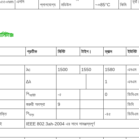
১৫৫০nm
এলসি
হ্যাঁ
প্লাগযোগ্য
মডিউল
~+85°C
কিমি
ামিটারঃ
প্রতীক
মিনিট
টাইপ।
ম্যাক্স
ইউনিট
λc
1500
1550
1580
এনএম
∆λ
1
এনএম
পি
-৫
0
ডিবিএম
আউট
জরুরী অবস্থা
9
ডিবি
পি
শক্তি
-৪৫
ডিবিএম
বন্ধ
ই
IEEE 802.3ah-2004 এর সাথে সামঞ্জস্যপূর্ণ