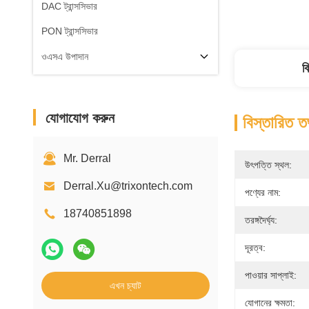
DAC ট্রান্সসিভার
PON ট্রান্সসিভার
ওএসএ উপাদান
ব
যোগাযোগ করুন
বিস্তারিত ত
Mr. Derral
উৎপত্তি স্থল:
Derral.Xu@trixontech.com
পণ্যের নাম:
18740851898
তরঙ্গদৈর্ঘ্য:
দূরত্ব:
পাওয়ার সাপ্লাই:
এখন চ্যাট
যোগানের ক্ষমতা: