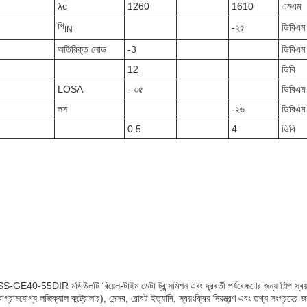
λc
1260
1610
এনএম
পি
-২৫
ডিবিএম
IN
অতিরিক্ত লোড
-3
ডিবিএম
12
ডিবি
LOSA
- ৩৫
ডিবিএম
লস
-২৬
ডিবিএম
0.5
4
ডিবি
 TSS-GE40-55DIR মডিউলটি রিয়েল-টাইম ডেটা ট্রান্সমিশন এবং দূরবর্তী পর্যবেক্ষণের জন্য শিল্প স্বয
্রামযোগ্য লজিক্যাল কন্ট্রোলার), সেন্সর, রোবট ইত্যাদি, স্বয়ংক্রিয় নিয়ন্ত্রণ এবং তথ্য সংগ্রহের 