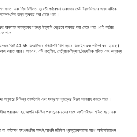
ষমতা এবং স্থিতিশীলতা দূরবর্তী পর্যবেক্ষণ ব্যবস্থায় ডেটা ট্রান্সমিশনের জন্য এটিকে
প্লিকেশনগুলির জন্য ব্যবহার করা যেতে পারে।
বং যানবাহন সনাক্তকরণ তথ্য ইত্যাদি প্রেরণে ব্যবহার করা যেতে পারে।এটি কঠোর
রতে পারে.
েছে। টিএসএস-জিই 40-55 ডিআইআর মডিউলটি শিল্প স্তরে ডিজাইন এবং পরীক্ষা করা হয়েছে।
ে কাজ করতে পারে। অতএব, এটি ধাতুশিল্প, পেট্রোকেমিক্যাল,বৈদ্যুতিক শক্তি এবং অন্যান্য
িদা অনুসারে বিভিন্ন তরঙ্গদৈর্ঘ্য এবং সংক্রমণ দূরত্বের বিকল্প সরবরাহ করতে পারে।
রিসীমা প্রয়োজন হয়,আপনি মডিউল প্রস্তুতকারকের সাথে কাস্টমাইজড শক্তি খরচ এবং
প্রকার বা পর্যবেক্ষণ ফাংশনগুলির সমর্থন,আপনি মডিউল প্রস্তুতকারকের সাথে কাস্টমাইজেশন