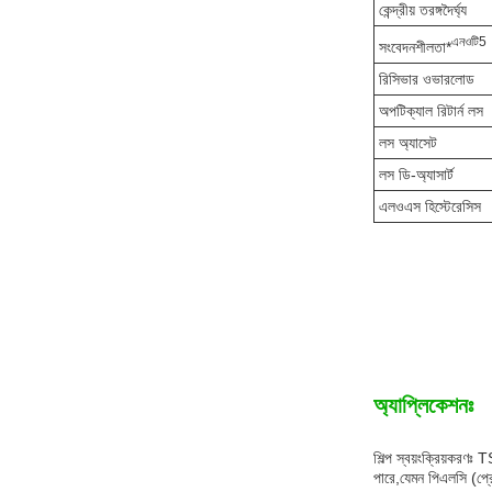
কেন্দ্রীয় তরঙ্গদৈর্ঘ্য
এন
ওটি
5
সংবেদনশীলতা*
রিসিভার ওভারলোড
অপটিক্যাল রিটার্ন লস
লস অ্যাসেট
লস ডি-অ্যাসার্ট
এলওএস হিস্টেরেসিস
অ্যাপ্লিকেশনঃ
শিল্প স্বয়ংক্রিয়করণঃ
পারে,যেমন পিএলসি (প্রোগ