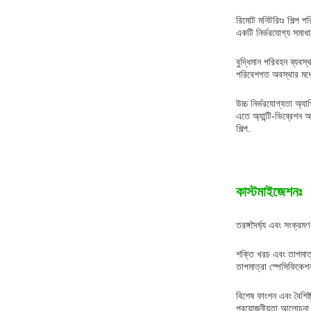
রিমোট মনিটরিংঃ শিল্প প
একটি নির্ভরযোগ্য সমাধা
বুদ্ধিমান পরিবহন ব্য
পরিবেশগত অবস্থার মধ্যে
উচ্চ নির্ভরযোগ্যতা অ্
এতে অ্যান্টি-ভিব্রেশন 
শিল্প.
কাস্টমাইজেশনঃ
তরঙ্গদৈর্ঘ্য এবং সংক্রম
শক্তি খরচ এবং তাপমাত্
তাপমাত্রা স্পেসিফিকে
বিশেষ ফাংশন এবং বৈশিষ্ট
প্রয়োজনীয়তা আলোচনা