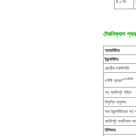
3.৩ ভি
টেকনিক্যাল প্যার
প্যারামিটার
ট্রান্সমিটার
কেন্দ্রীয় তরঙ্গদৈর্ঘ্য
এন
ওটি
4
বর্ণালী প্রস্থ*
গড় আউটপুট শক্তি
বিলুপ্তি অনুপাত
অফ ট্রান্সমিটারের গড় 
আউটপুট অপটিকাল আ
রিসিভার