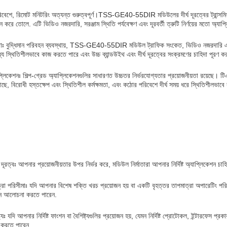
রিবেশে, রিমোট মনিটরিং অত্যন্ত গুরুত্বপূর্ণ।TSS-GE40-55DIR মডিউলের দীর্ঘ দূরত্বের ট্রান্সমিশন ক্
ন করে তোলে. এটি ভিডিও নজরদারি, সরঞ্জাম স্থিতি পর্যবেক্ষণ এবং দূরবর্তী ত্রুটি নির্ণয়ের মতো অ্যা
বস্থাঃ বুদ্ধিমান পরিবহন ব্যবস্থায়, TSS-GE40-55DIR মডিউল ট্রাফিক সংকেত, ভিডিও নজরদারি এ
 স্থিতিশীলভাবে কাজ করতে পারে এবং উচ্চ ব্যান্ডউইথ এবং দীর্ঘ দূরত্বের সংক্রমণের চাহিদা পূরণ ক
যাপ্লিকেশনঃ শিল্প-গ্রেড অ্যাপ্লিকেশনগুলির সাধারণত উচ্চতর নির্ভরযোগ্যতার প্রয়োজনীয়তা রয়
আছে, বিরোধী হস্তক্ষেপ এবং স্থিতিশীল কর্মক্ষমতা, এবং কঠোর পরিবেশে দীর্ঘ সময় ধরে স্থিতিশীলভাব
ণ দূরত্বঃ আপনার প্রয়োজনীয়তার উপর নির্ভর করে, মডিউল নির্মাতারা আপনার নির্দিষ্ট অ্যাপ্লিকেশন চাহ
রা পরিসীমাঃ যদি আপনার বিশেষ শক্তি খরচ প্রয়োজন হয় বা একটি বৃহত্তর তাপমাত্রা অপারেটিং প
শন আলোচনা করতে পারেন.
্যঃ যদি আপনার নির্দিষ্ট ফাংশন বা বৈশিষ্ট্যগুলির প্রয়োজন হয়, যেমন নির্দিষ্ট প্রোটোকল, ইন্টারফেস 
 করতে পারেন.