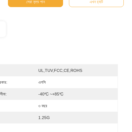
সেরা মূল্য পান
এখন চ্যাট
UL,TUV,FCC,CE,ROHS
রকার:
এলসি
সীমা:
-40℃ ~+85℃
৩ বছর
1.25G