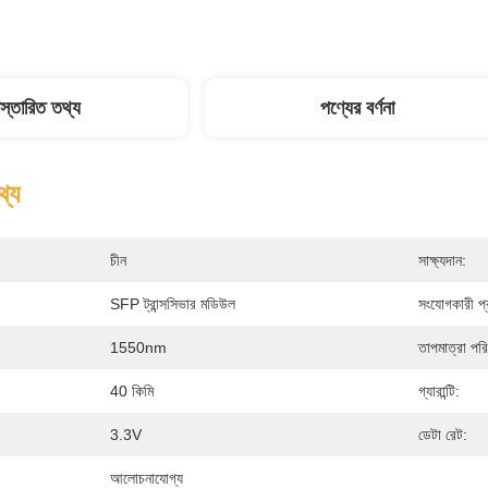
িস্তারিত তথ্য
পণ্যের বর্ণনা
থ্য
চীন
সাক্ষ্যদান:
SFP ট্রান্সসিভার মডিউল
সংযোগকারী প্
1550nm
তাপমাত্রা পরি
40 কিমি
গ্যারান্টি:
3.3V
ডেটা রেট:
আলোচনাযোগ্য