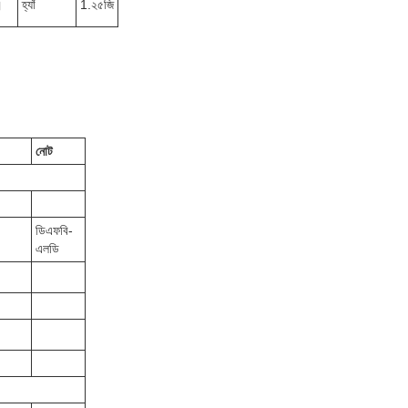
।
হ্যাঁ
1.২৫জি
নোট
ডিএফবি-
এলডি