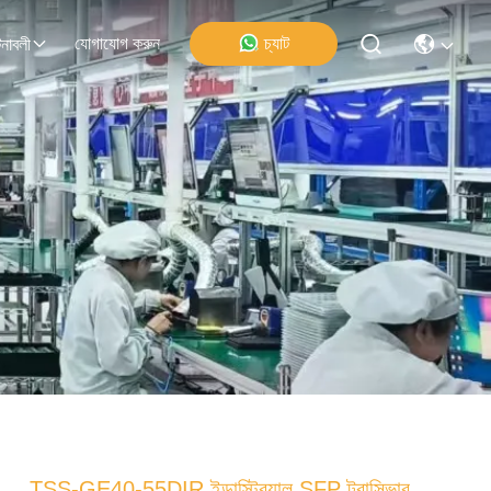
যোগাযোগ করুন
চ্যাট
নাবলী
TSS-GE40-55DIR ইন্ডাস্ট্রিয়াল SFP ট্রান্সিভার